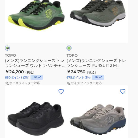
ズ)
ズ)
ラ
ラ
ン
ン
ニ
ニ
ダ
ン
ン
ー
グ
グ
ク
グ
シ
シ
リ
ュ
ュ
ー
TOPO
TOPO
ン
ー
ー
(メンズ)ランニングシューズ トレ
(メンズ)ランニングシューズ トレ
ランシューズ ウルトラベンチャー
ランシューズ PURSUIT 2 M
ズ
ズ
4 グリーン ブラック
0200920138242
￥24,200
￥24,750
（税込）
（税込）
ト
ト
0200980195261 スポーツ シュー
UP
UP
660
ポイント
(
3
%)
675
ポイント
(
3
%)
ズ
レ
レ
サイズフィッター対応
サイズフィッター対応
ラ
ラ
(メ
(メ
ン
ン
ン
ン
シ
シ
ズ)
ズ)
ュ
ュ
ラ
ラ
ー
ー
ン
ン
ズ
ズ
ニ
ニ
グ
ウ
PURSUIT
ン
ン
レ