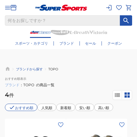
さらに絞り込む
スポーツ・カテゴリ
ブランド
セール
クーポン
ブランドから探す
TOPO
おすすめ
順表示
ブランド
TOPO
の商品一覧
4
件
おすすめ順
人気順
新着順
安い順
高い順
(メ
(メ
ン
ン