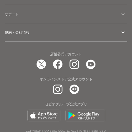
ポ
グ
ー
レ
サポート
ツ
ー
シ
ネ
規約・会社情報
ュ
イ
ー
ビ
ズ
ー
店舗公式アカウント
0201180080261
ス
ポ
ー
オンラインストア公式アカウント
ツ
シ
ュ
ー
ゼビオグループ公式アプリ
ズ
COPYRIGHT © XEBIO CO.,LTD. ALL RIGHTS RESERVED.