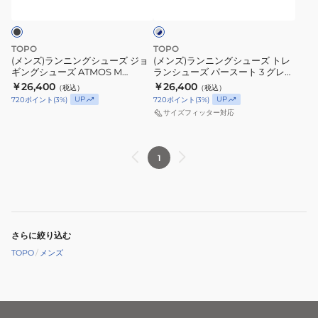
ル
2
グ
グ
ー
×
ト
M
シ
シ
ネ
ラ
0200920138242
ュ
ュ
イ
TOPO
TOPO
ベ
ー
ー
ビ
(メンズ)ランニングシューズ ジョ
(メンズ)ランニングシューズ トレ
ー
ギングシューズ ATMOS M
ランシューズ パースート 3 グレー
ン
ズ
ズ
0200780040241
ネイビー 0201180080261 スポー
￥26,400
￥26,400
（税込）
（税込）
チ
ジ
ト
ツ シューズ
UP
UP
720
ポイント
(
3
%)
720
ポイント
(
3
%)
ャ
ョ
レ
サイズフィッター対応
ー
ギ
ラ
4
ン
ン
1
グ
グ
シ
リ
シ
ュ
ー
ュ
ー
ン
ー
ズ
ブ
ズ
パ
さらに絞り込む
ラ
ATMOS
ー
TOPO
/
メンズ
ッ
M
ス
ク
0200780040241
ー
0200980195261
ト
ス
3