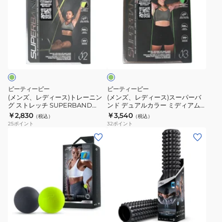
ズ、
ズ、
レ
レ
デ
デ
ィ
ィ
グ
ー
ー
リ
ス)
ス)
ー
ン
ト
ス
レ
ー
ピーティーピー
ピーティーピー
ー
パ
(メンズ、レディース)トレーニン
(メンズ、レディース)スーパーバ
グ ストレッチ SUPERBAND
ンド デュアルカラー ミディアム
ニ
ー
DUAL COLOUR LIGHT SB2 DC
SB3 DC
￥2,830
￥3,540
（税込）
（税込）
ン
バ
25
ポイント
32
ポイント
グ
ン
(メ
ス
ド
ン
ト
デ
ズ、
レ
ュ
レ
ッ
ア
デ
チ
ル
ィ
ブ
SUPERBAND
カ
ー
ラ
DUAL
ラ
ス)LARGE
ッ