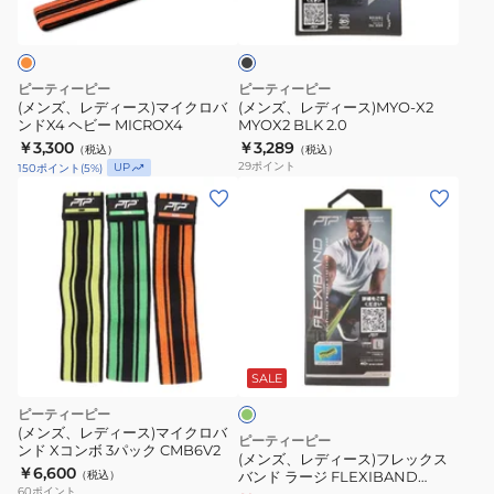
ラ
ス)
ス)MYO-
ム
SMALL
ッ
ク
マ
X2
筋
イ
MYOX2
ト
ピーティーピー
ピーティーピー
ク
BLK
レ
(メンズ、レディース)マイクロバ
(メンズ、レディース)MYO-X2
ンドX4 ヘビー MICROX4
MYOX2 BLK 2.0
ロ
2.0
ト
￥3,300
￥3,289
（税込）
（税込）
バ
レ
29
ポイント
UP
150
ポイント
(
5
%)
ン
ー
(メ
ド
ニ
ン
X4
ン
ズ、
ヘ
グ
レ
ビ
デ
ー
ィ
MICROX4
フ
ー
ラ
ス)
ッ
SALE
シ
フ
ピーティーピー
ュ
レ
(メンズ、レディース)マイクロバ
グ
ピーティーピー
ンド Xコンボ 3パック CMB6V2
リ
ッ
(メンズ、レディース)フレックス
ー
￥6,600
（税込）
バンド ラージ FLEXIBAND
ク
ン
60
ポイント