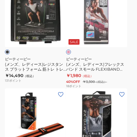
レ
デ
ズ、
ズ、
ー
ィ
レ
レ
ニ
ス
デ
デ
ン
ク
ィ
ィ
ピ
グ
コ
ー
ー
ン
コ
ア
ス)
ス)
ク
SALE
ア
ス
レ
フ
ド
ラ
ジ
レ
ピーティーピー
ピーティーピー
ー
イ
ス
ッ
(メンズ、レディース)レジスタン
(メンズ、レディース)フレックス
ム
ダ
ス プラットフォーム 筋トレ トレ
バンド スモール FLEXIBAND
タ
ク
ーニング
SMALL
￥14,490
￥1,980
CD1
ー
（税込）
（税込）
ン
ス
131
ポイント
40%OFF
￥3,300
（税込）
CRS
ス
バ
18
ポイント
PRO
(メ
(メ
プ
ン
ン
ン
ラ
ド
ズ、
ズ、
ッ
ス
レ
レ
ト
モ
デ
デ
フ
ー
ィ
ィ
ォ
ル
ブ
ー
ー
ー
FLEXIBAND