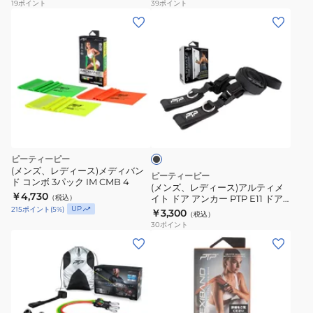
19
ポイント
39
ポイント
XR
(メ
NEONCAMO
ン
ズ、
レ
デ
ィ
ブ
ー
ラ
ス)
ッ
ク
ア
ピーティーピー
ル
(メンズ、レディース)メディバン
ピーティーピー
ド コンボ 3パック IM CMB 4
テ
(メンズ、レディース)アルティメ
￥4,730
（税込）
イト ドア アンカー PTP E11 ドア
ィ
UP
チューブ
215
ポイント
(
5
%)
￥3,300
（税込）
メ
30
ポイント
イ
(メ
ト
ン
ド
ズ、
ア
レ
ア
デ