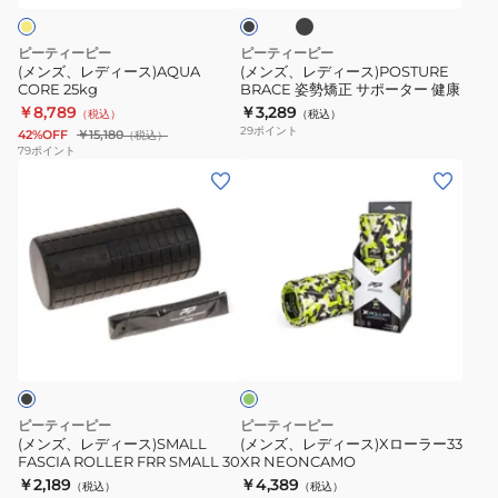
ク
MICRO3
ト
ク
CORE
BRACE
ウ
25kg
姿
ピーティーピー
ピーティーピー
エ
勢
(メンズ、レディース)AQUA
(メンズ、レディース)POSTURE
イ
CORE 25kg
BRACE 姿勢矯正 サポーター 健康
矯
￥8,789
￥3,289
ト
（税込）
（税込）
正
29
ポイント
42%OFF
￥15,180
（税込）
ジ
サ
79
ポイント
ャ
(メ
(メ
ポ
ケ
ン
ン
ー
ッ
ズ、
ズ、
タ
ト
レ
レ
ー
デ
デ
健
ィ
ィ
康
黄
ー
ー
緑
ス)SMALL
ス)X
FASCIA
ロ
ROLLER
ー
ピーティーピー
ピーティーピー
FRR
ラ
(メンズ、レディース)SMALL
(メンズ、レディース)Xローラー33
FASCIA ROLLER FRR SMALL 30
XR NEONCAMO
SMALL
ー
￥2,189
￥4,389
（税込）
（税込）
30
33