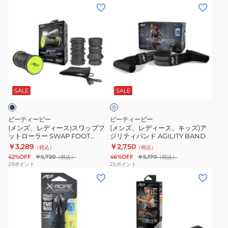
ア
(メ
(メ
ー
ン
ン
チ
ズ、
ズ、
SA1
レ
レ
バ
デ
デ
ッ
ィ
ィ
チ
ク
ー
ー
ャ
ス
ス)
ス、
コ
SALE
SALE
ト
ー
ス
キ
ル
レ
ワ
ッ
グ
ピーティーピー
ピーティーピー
ッ
レ
ッ
ズ)
(メンズ、レディース)スワップフ
(メンズ、レディース、キッズ)ア
ー
チ
ットローラー SWAP FOOT
ジリティバンド AGILITY BAND
プ
ア
ROLLER
￥3,289
￥2,750
ャ
（税込）
（税込）
フ
ジ
42%OFF
￥5,720
46%OFF
￥5,170
（税込）
（税込）
ー
ッ
リ
29
ポイント
25
ポイント
背
(メ
(メ
ト
テ
中
ン
ン
ロ
ィ
ス
ズ、
ズ、
ー
バ
ト
レ
レ
ラ
ン
レ
デ
デ
ー
ド