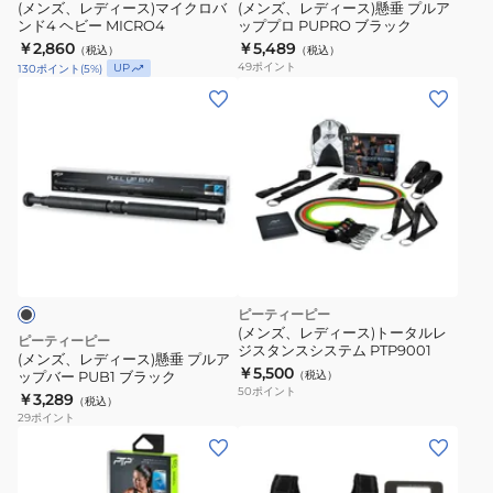
ク
プ
(メンズ、レディース)マイクロバ
(メンズ、レディース)懸垂 プルア
ンド4 ヘビー MICRO4
ッププロ PUPRO ブラック
ロ
ル
￥2,860
￥5,489
（税込）
（税込）
バ
ア
49
ポイント
UP
130
ポイント
(
5
%)
ン
ッ
(メ
ド
プ
ン
4
プ
ズ、
ヘ
ロ
レ
ビ
PUPRO
デ
ー
ブ
ィ
MICRO4
ラ
ー
ッ
ス)
ク
懸
ピーティーピー
垂
(メンズ、レディース)トータルレ
ピーティーピー
ジスタンスシステム PTP9001
プ
(メンズ、レディース)懸垂 プルア
￥5,500
ップバー PUB1 ブラック
（税込）
ル
50
ポイント
￥3,289
（税込）
ア
29
ポイント
ッ
(メ
(メ
プ
ン
ン
バ
ズ、
ズ、