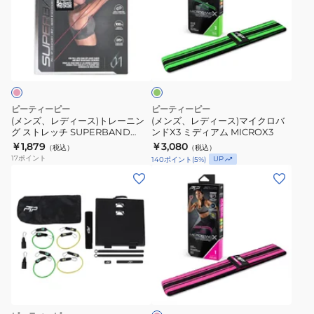
レ
レ
ト
デ
デ
MB2
ィ
ィ
グ
ー
ー
リ
ス)
ス)
ー
ン
ト
マ
レ
イ
ピーティーピー
ピーティーピー
ー
ク
(メンズ、レディース)トレーニン
(メンズ、レディース)マイクロバ
グ ストレッチ SUPERBAND
ンドX3 ミディアム MICROX3
ニ
ロ
DUAL COLOUR ULTRA LIGHT
￥1,879
￥3,080
（税込）
（税込）
ン
バ
SB1 DC
17
ポイント
UP
140
ポイント
(
5
%)
グ
ン
(メ
ス
ド
ン
ト
X3
ズ、
レ
ミ
レ
ッ
デ
デ
チ
ィ
ィ
SUPERBAND
ア
ピ
ー
ン
DUAL
ム
ス)
ク
COLOUR
MICROX3
マ