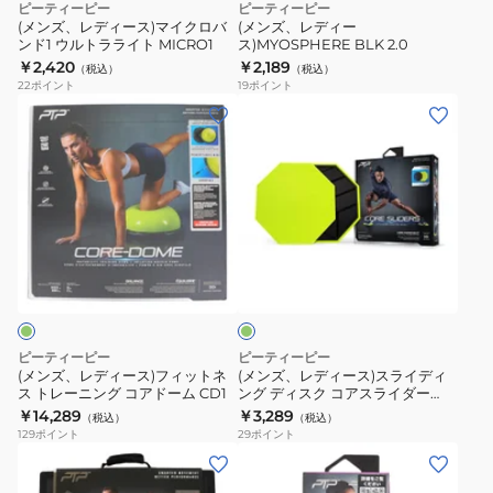
ピーティーピー
ピーティーピー
ク
(メンズ、レディース)マイクロバ
(メンズ、レディー
ンド1 ウルトラライト MICRO1
ス)MYOSPHERE BLK 2.0
ロ
￥2,420
￥2,189
（税込）
（税込）
バ
22
ポイント
19
ポイント
ン
(メ
(メ
ド
ン
ン
1
ズ、
ズ、
ウ
レ
レ
ル
デ
デ
ト
ィ
ィ
黄
ラ
ー
ー
緑
ラ
ス)
ス)
イ
フ
ス
ト
ィ
ラ
ピーティーピー
ピーティーピー
MICRO1
ッ
イ
(メンズ、レディース)フィットネ
(メンズ、レディース)スライディ
ス トレーニング コアドーム CD1
ング ディスク コアスライダー
ト
デ
CRS PRO
￥14,289
￥3,289
（税込）
（税込）
ネ
ィ
129
ポイント
29
ポイント
ス
ン
(メ
(メ
ト
グ
ン
ン