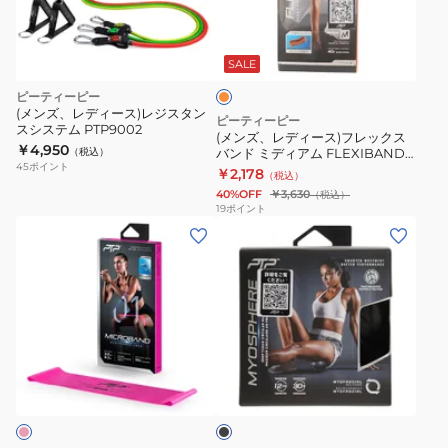
ン
ィ
オ
カ
ー
レ
ー
ス)
ン
SALE
PTP
ジ
フ
ピーティーピー
E11
レ
(メンズ、レディース)レジスタン
ピーティーピー
ド
スシステム PTP9002
ッ
(メンズ、レディース)フレックス
￥4,950
ア
（税込）
バンド ミディアム FLEXIBAND
ク
45
ポイント
MEDIUM
￥2,178
チ
（税込）
ス
40%OFF
￥3,630
（税込）
ュ
バ
19
ポイント
ー
(メ
(メ
ン
ブ
ン
ン
ド
ズ、
ズ、
ミ
レ
レ
デ
デ
デ
ィ
ィ
ィ
ア
ブ
ー
ー
ム
ラ
ス)
ス)MYOSPHERE
FLEXIBAND
ッ
ク
マ
BLK
MEDIUM
イ
2.0