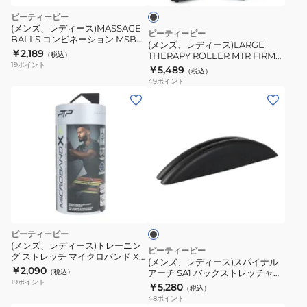
COLOUR
ー
ク
THERAPY
ピーティーピー
LIGHT
ミ
ROLLER
(メンズ、レディース)MASSAGE
ピーティーピー
SB2
デ
BALLS コンビネーション MSB
MTR
(メンズ、レディース)LARGE
COMBO
￥2,189
DC
ィ
（税込）
THERAPY ROLLER MTR FIRM
FIRM
19
ポイント
LARGE
￥5,489
ア
（税込）
LARGE
49
ポイント
ム
(メ
SB3
ン
DC
ズ、
レ
デ
ィ
ブ
ー
ラ
ス)
ッ
ク
ス
ピーティーピー
パ
(メンズ、レディース)トレーニン
ピーティーピー
グ ストレッチ マイクロバンド Xコ
イ
(メンズ、レディース)スパイナル
ンボ 3パック CMB 6 V2
￥2,090
（税込）
アーチ SA1 バックストレッチャー
ナ
19
ポイント
背中 ストレッチ
￥5,280
（税込）
ル
48
ポイント