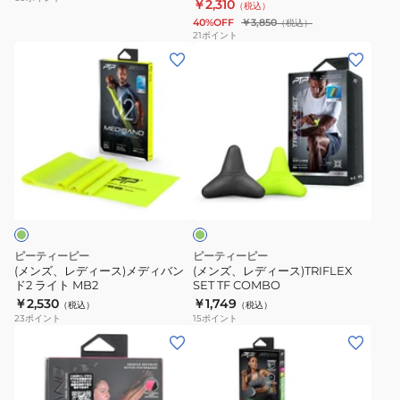
LARGE
￥2,310
（税込）
ス
40%OFF
￥3,850
（税込）
バ
21
ポイント
(メ
(メ
ン
ン
ン
ド
ズ、
ズ、
ラ
レ
レ
ー
デ
デ
ジ
ィ
ィ
FLEXIBAND
黄
ー
ー
LARGE
緑
ス)
ス)TRIFLEX
メ
SET
デ
TF
ピーティーピー
ピーティーピー
ィ
COMBO
(メンズ、レディース)メディバン
(メンズ、レディース)TRIFLEX
ド2 ライト MB2
SET TF COMBO
バ
￥2,530
￥1,749
（税込）
（税込）
ン
23
ポイント
15
ポイント
ド
(メ
(メ
2
ン
ン
ラ
ズ、
ズ、
イ