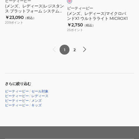
ピーティーピー
ULTRA
イ
(メンズ、レディース)レジスタン
ピーティーピー
LIGHT
ス プラットフォーム システム
ク
(メンズ、レディース)マイクロバ
RPS CMB 自宅トレーニング セッ
SB1
￥23,090
（税込）
ンドX1 ウルトラライト MICROX1
ロ
ト
209
ポイント
DC
￥2,750
（税込）
バ
25
ポイント
ン
ド
X1
1
2
ウ
ル
ト
ラ
さらに絞り込む
ラ
ピーティーピー
/
セール対象
イ
ピーティーピー
/
レディース
ピーティーピー
/
メンズ
ト
ピーティーピー
/
キッズ
MICROX1