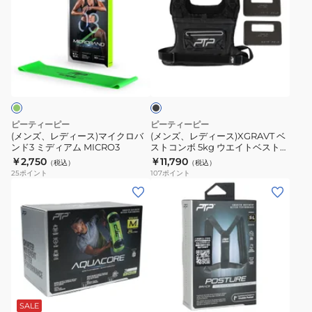
ー
レ
レ
PUB1
デ
デ
ブ
ィ
ィ
ブ
ラ
ー
ー
ラ
ッ
ス)
ス)XGRAVT
ッ
ク
ク
マ
ベ
イ
ス
ピーティーピー
ピーティーピー
ク
ト
(メンズ、レディース)マイクロバ
(メンズ、レディース)XGRAVT ベ
ンド3 ミディアム MICRO3
ストコンボ 5kg ウエイトベスト
ロ
コ
ウエイトジャケット
￥2,750
￥11,790
（税込）
（税込）
バ
ン
25
ポイント
107
ポイント
ン
ボ
(メ
(メ
ド
5kg
ン
ン
3
ウ
ズ、
ズ、
ミ
エ
レ
レ
デ
イ
デ
デ
ィ
ト
ィ
ィ
ブ
ブ
ア
ベ
ー
ー
ラ
ラ
ム
ス
ッ
ス)AQUA
ス)POSTURE
ッ
SALE