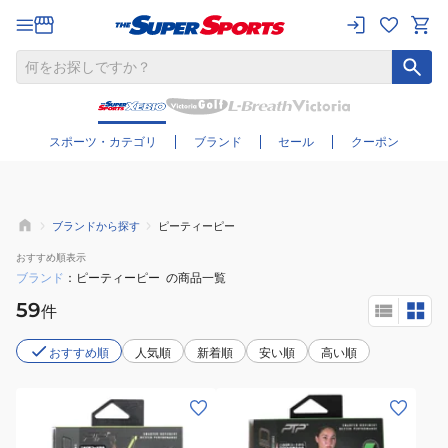
さらに絞り込む
スポーツ・カテゴリ
ブランド
セール
クーポン
ブランドから探す
ピーティーピー
おすすめ
順表示
ブランド
ピーティーピー
の商品一覧
59
件
おすすめ順
人気順
新着順
安い順
高い順
(メ
(メ
ン
ン