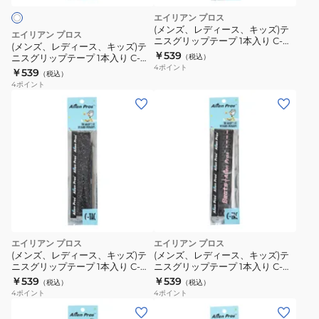
1
キ
エイリアン プロス
本
ッ
(メンズ、レディース、キッズ)テ
エイリアン プロス
入
ニスグリップテープ 1本入り C-
ズ)
(メンズ、レディース、キッズ)テ
TAC Blue BEATS
￥539
り
ニスグリップテープ 1本入り C-
（税込）
テ
4
ポイント
TAC Tetris
￥539
C-
（税込）
ニ
4
ポイント
TAC
ス
グ
リ
ッ
プ
テ
ー
プ
1
エイリアン プロス
エイリアン プロス
本
(メンズ、レディース、キッズ)テ
(メンズ、レディース、キッズ)テ
入
ニスグリップテープ 1本入り C-
ニスグリップテープ 1本入り C-
TAC MAGIC
TAC PINK BEATS
￥539
￥539
り
（税込）
（税込）
4
ポイント
4
ポイント
C-
TAC