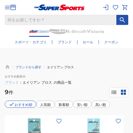
さらに絞り込む
スポーツ・カテゴリ
ブランド
セール
クーポン
ブランドから探す
エイリアン プロス
おすすめ
順表示
ブランド
エイリアン プロス
の商品一覧
9
件
おすすめ順
人気順
新着順
安い順
高い順
(メ
ン