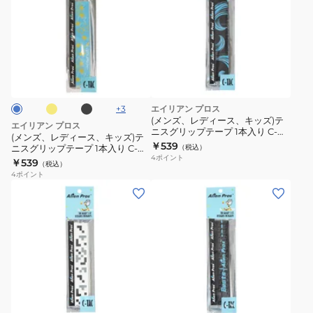
ズ、
レ
デ
ィ
フ
ブ
ー
ラ
ッ
ス、
ク
キ
+
3
エイリアン プロス
ッ
(メンズ、レディース、キッズ)テ
エイリアン プロス
ニスグリップテープ 1本入り C-
ズ)
(メンズ、レディース、キッズ)テ
TAC Blue Waves
￥539
ニスグリップテープ 1本入り C-
（税込）
テ
4
ポイント
TAC
￥539
（税込）
ニ
4
ポイント
ス
(メ
グ
ン
リ
ズ、
ッ
レ
プ
デ
テ
ィ
ー
ー
プ
ス、