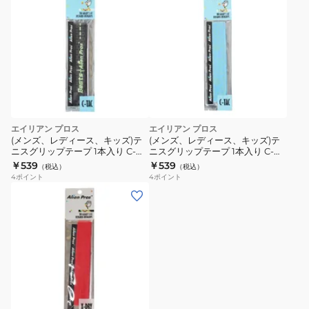
Tetris
エイリアン プロス
エイリアン プロス
(メンズ、レディース、キッズ)テ
(メンズ、レディース、キッズ)テ
ニスグリップテープ 1本入り C-
ニスグリップテープ 1本入り C-
TAC Yellow BEATS
TAC Blue Clouds
￥539
￥539
（税込）
（税込）
4
ポイント
4
ポイント
(メ
ン
ズ、
レ
デ
ィ
ブ
イ
ー
エ
ロ
ス、