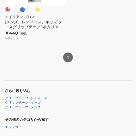
ー
キ
ッ
エイリアン プロス
ズ)
(メンズ、レディース、キッズ)テ
ニスグリップテープ 1本入り X-
テ
DRY
￥440
（税込）
ニ
4
ポイント
ス
グ
リ
1
ッ
プ
テ
ー
さらに絞り込む
プ
グリップテープ
/
レディース
1
グリップテープ
/
キッズ
グリップテープ
/
メンズ
本
入
その他のカテゴリから探す
り
エッジガード
X-