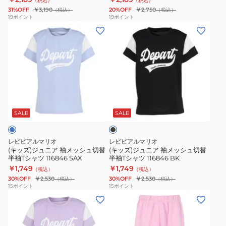
（税込）
（税込）
ャ
ン
31%OFF
￥3,190
20%OFF
￥2,750
（税込）
（税込）
ケ
ツ
19
ポイント
19
ポイント
(キ
(キ
ッ
142-
ッ
ッ
ト
807
ズ)
ズ)
142-
PNK
ジ
ジ
800
ュ
ュ
PNK
ニ
ニ
ブ
ア
ア
ラ
袖
袖
ッ
SALE
SALE
ク
メ
メ
ッ
ッ
レピピアルマリオ
レピピアルマリオ
シ
シ
(キッズ)ジュニア 袖メッシュ切替
(キッズ)ジュニア 袖メッシュ切替
半袖Tシャツ 116846 SAX
半袖Tシャツ 116846 BK
ュ
ュ
￥1,749
￥1,749
（税込）
（税込）
切
切
30%OFF
￥2,530
30%OFF
￥2,530
（税込）
（税込）
替
替
15
ポイント
15
ポイント
(キ
(キ
半
半
ッ
ッ
袖
袖
ズ)
ズ)
T
T