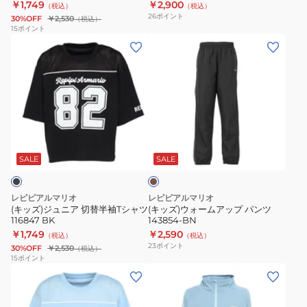
￥1,749
￥2,900
（税込）
（税込）
ツ
シ
26
ポイント
30%OFF
￥2,530
（税込）
144895
ュ
15
ポイント
(キ
(キ
-
ガ
ッ
ッ
BK
ー
ズ)
ズ)
ド
ジ
ウ
長
ュ
ォ
袖
ニ
ー
無
ブ
ア
ム
地
ラ
切
ア
129873
ウ
SALE
SALE
ン
替
ッ
半
プ
レピピアルマリオ
レピピアルマリオ
袖
パ
(キッズ)ジュニア 切替半袖Tシャツ
(キッズ)ウォームアップ パンツ
116847 BK
143854-BN
T
ン
￥1,749
￥2,590
（税込）
（税込）
シ
ツ
23
ポイント
30%OFF
￥2,530
（税込）
ャ
143854-
15
ポイント
(キ
(キ
ツ
BN
ッ
ッ
116847
ズ)
ズ)
BK