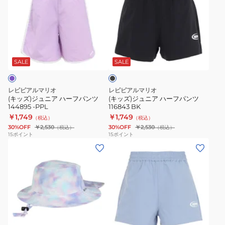
ズ)
ズ)
ジ
ジ
ュ
ュ
ニ
ニ
ブ
ア
ア
ラ
ハ
ハ
ッ
SALE
SALE
ク
ー
ー
フ
フ
レピピアルマリオ
レピピアルマリオ
パ
パ
(キッズ)ジュニア ハーフパンツ
(キッズ)ジュニア ハーフパンツ
144895 -PPL
116843 BK
ン
ン
￥1,749
￥1,749
（税込）
（税込）
ツ
ツ
30%OFF
￥2,530
30%OFF
￥2,530
（税込）
（税込）
144895
116843
15
ポイント
15
ポイント
(キ
(キ
-
BK
ッ
ッ
PPL
ズ)
ズ)
マ
ジ
リ
ュ
ン
ニ
グ
サ
ハ
ア
ッ