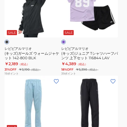
ガ
ジ
上
ー
ュ
下
ル
ニ
セ
ラ
ズ
ア
ッ
ベ
ウ
T
ト
ン
SALE
SALE
ダ
ォ
シ
116844
ー
ー
ャ
レピピアルマリオ
レピピアルマリオ
ム
ツ
(キッズ)ガールズ ウォームジャケ
(キッズ)ジュニア Tシャツハーフパ
ット 142-800 BLK
ンツ 上下セット 116844 LAV
ジ
ハ
￥2,189
￥4,389
（税込）
（税込）
ャ
ー
31%OFF
￥3,190
18%OFF
￥5,390
（税込）
（税込）
ケ
フ
19
ポイント
39
ポイント
(キ
(キ
ッ
パ
ッ
ッ
ト
ン
ズ)
ズ)
142-
ツ
ガ
ウ
800
上
ー
ォ
BLK
下
ル
ー
セ
ブ
ズ
ム
ッ
ラ
ウ
ア