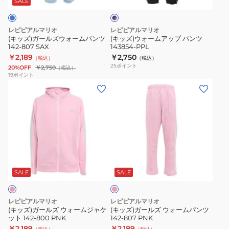
ト
SALE
ッ
ク
ォ
ッ
116844
×
ー
プ
LAV
パ
レピピアルマリオ
レピピアルマリオ
ム
パ
ー
(キッズ)ガールズウォームパンツ
(キッズ)ウォームアップ パンツ
プ
142-807 SAX
143854-PPL
パ
ン
ル
￥2,189
￥2,750
（税込）
（税込）
ン
ツ
25
ポイント
20%OFF
￥2,750
（税込）
ツ
143854-
19
ポイント
(キ
(キ
142-
PPL
ッ
ッ
807
ズ)
ズ)
SAX
ガ
ガ
ー
ー
ル
ル
ピ
ズ
ズ
ン
ウ
ウ
ク
SALE
SALE
ォ
ォ
ー
ー
レピピアルマリオ
レピピアルマリオ
ム
ム
(キッズ)ガールズ ウォームジャケ
(キッズ)ガールズ ウォームパンツ
ット 142-800 PNK
142-807 PNK
ジ
パ
￥2,189
￥2,189