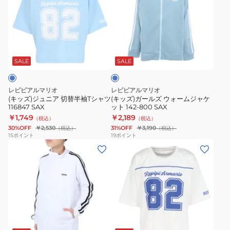
ジ
ガ
ュ
ー
ニ
ル
サ
ア
ズ
ッ
切
ウ
ク
SALE
SALE
ス
替
ォ
半
ー
レピピアルマリオ
レピピアルマリオ
袖
ム
(キッズ)ジュニア 切替半袖Tシャツ
(キッズ)ガールズ ウォームジャケ
116847 SAX
ット 142-800 SAX
T
ジ
￥1,749
￥2,189
（税込）
（税込）
シ
ャ
30%OFF
￥2,530
31%OFF
￥3,190
（税込）
（税込）
ャ
ケ
15
ポイント
19
ポイント
(キ
(キ
ツ
ッ
ッ
ッ
116847
ト
ズ)
ズ)
SAX
142-
ガ
ジ
800
ー
ュ
SAX
ル
ニ
ホ
ズ
ア
ワ