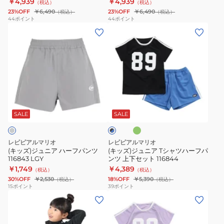
￥4,939
￥4,939
（税込）
（税込）
下
下
23%OFF
￥6,490
23%OFF
￥6,490
（税込）
（税込）
セ
セ
44
ポイント
44
ポイント
(キ
(キ
ッ
ッ
ッ
ッ
ト
ト
ズ)
ズ)
145820
145820
ジ
ジ
-
ュ
ュ
GN
ニ
ニ
ミ
ブ
ア
ア
ン
ラ
ト
ハ
T
SALE
SALE
ッ
ク
ー
シ
×
フ
ャ
ブ
レピピアルマリオ
レピピアルマリオ
パ
ツ
ル
(キッズ)ジュニア ハーフパンツ
(キッズ)ジュニア Tシャツハーフパ
ー
116843 LGY
ンツ 上下セット 116844
ン
ハ
￥1,749
￥4,389
（税込）
（税込）
ツ
ー
30%OFF
￥2,530
18%OFF
￥5,390
（税込）
（税込）
116843
フ
15
ポイント
39
ポイント
(キ
(キ
LGY
パ
ッ
ッ
ン
ズ)
ズ)
ツ