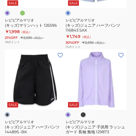
ッ
ハ
ク
SALE
SALE
ス
ト
ー
126596
フ
レピピアルマリオ
レピピアルマリオ
パ
(キッズ)マリンハット 126596
(キッズ)ジュニア ハーフパンツ
116843 SAX
ン
￥1,998
（税込）
￥1,749
（税込）
21%OFF
￥2,530
（税込）
ツ
18
ポイント
30%OFF
￥2,530
（税込）
116843
15
ポイント
(キ
(キ
SAX
ッ
ッ
ズ)
ズ)
ジ
ジ
ュ
ュ
ニ
ニ
ブ
ラ
ア
ア
ラ
ベ
ッ
ハ
子
ン
SALE
SALE
ク
ダ
ー
供
ー
フ
用
レピピアルマリオ
レピピアルマリオ
パ
ラ
(キッズ)ジュニア ハーフパンツ
(キッズ)ジュニア 子供用 ラッシュ
144895 -BK
ガード 長袖 無地 129873
ン
ッ