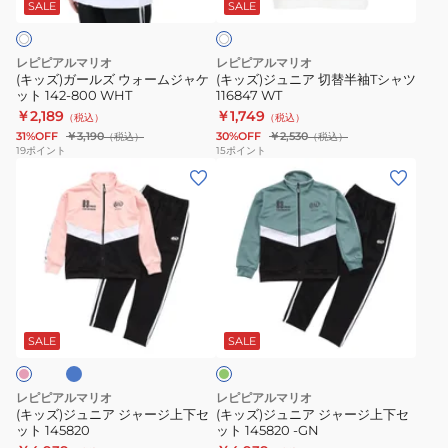
ウ
切
SALE
SALE
イ
ト
ォ
替
ー
半
レピピアルマリオ
レピピアルマリオ
ム
袖
(キッズ)ガールズ ウォームジャケ
(キッズ)ジュニア 切替半袖Tシャツ
ット 142-800 WHT
116847 WT
ジ
T
￥2,189
￥1,749
（税込）
（税込）
ャ
シ
31%OFF
￥3,190
30%OFF
￥2,530
（税込）
（税込）
ケ
ャ
19
ポイント
15
ポイント
(キ
(キ
ッ
ツ
ッ
ッ
ト
116847
ズ)
ズ)
142-
WT
ジ
ジ
800
ュ
ュ
WHT
ニ
ニ
サ
グ
ア
ア
リ
ジ
ジ
ー
SALE
SALE
ン
ャ
ャ
ー
ー
レピピアルマリオ
レピピアルマリオ
ジ
ジ
(キッズ)ジュニア ジャージ上下セ
(キッズ)ジュニア ジャージ上下セ
ット 145820
ット 145820 -GN
上
上