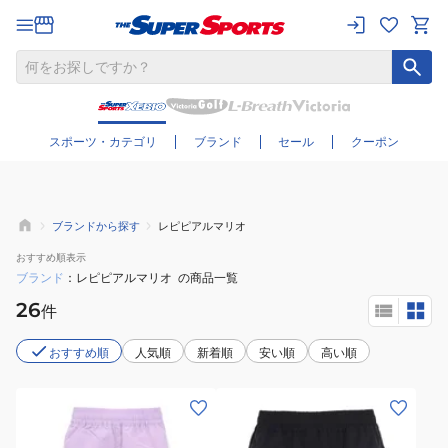
さらに絞り込む
スポーツ・カテゴリ
ブランド
セール
クーポン
ブランドから探す
レピピアルマリオ
おすすめ
順表示
ブランド
レピピアルマリオ
の商品一覧
26
件
おすすめ順
人気順
新着順
安い順
高い順
(キ
(キ
ッ
ッ