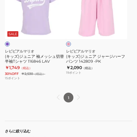
ジ
ジ
シ
シ
ュ
ュ
ャ
ャ
ニ
ニ
ツ
ツ
ピ
ア
ア
116846
116846
ン
袖
ジ
SAX
BK
ク
SALE
メ
ャ
ッ
ー
レピピアルマリオ
レピピアルマリオ
シ
ジ
(キッズ)ジュニア 袖メッシュ切替
(キッズ)ジュニア ジャージハーフ
半袖Tシャツ 116846 LAV
パンツ 142809 -PK
ュ
ハ
￥1,749
￥2,090
（税込）
（税込）
切
ー
19
ポイント
30%OFF
￥2,530
（税込）
替
フ
15
ポイント
半
パ
袖
ン
1
T
ツ
シ
142809
ャ
-
ツ
PK
116846
さらに絞り込む
LAV