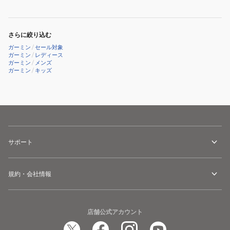
チ
Forerunner
30
S62
970
腕
ホ
Black
時
さらに絞り込む
ワ
010-
計
ガーミン
/
セール対象
イ
02969-
防
ガーミン
/
レディース
ガーミン
/
メンズ
ト
50
水
ガーミン
/
キッズ
010-
Bluetooth
02200-
音
21
楽
距
再
離
生
測
サポート
定
器
規約・会社情報
腕
時
計
店舗公式アカウント
GPS
ゴ