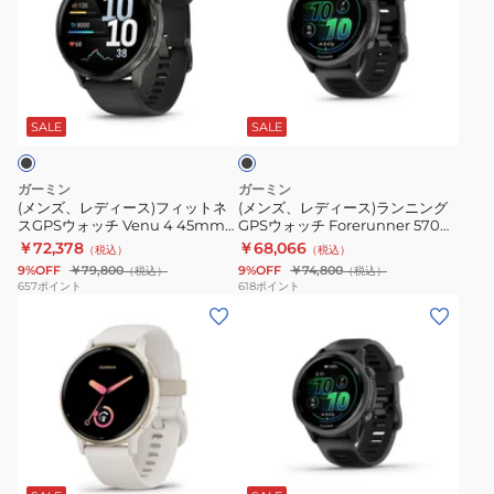
レ
レ
Forerunner
計
デ
デ
170
フ
ィ
ィ
010-
ォ
ブ
ー
ー
03920-
ー
ラ
ス)
ス)
40
ラ
ッ
SALE
SALE
ク
フ
ラ
Black
ン
ィ
ン
Yellow
ナ
ガーミン
ガーミン
ッ
ニ
FR165
ー
(メンズ、レディース)フィットネ
(メンズ、レディース)ランニング
スGPSウォッチ Venu 4 45mm
GPSウォッチ Forerunner 570
ト
ン
後
265
010-03014-30
47mm Black 010-02971-30
￥72,378
￥68,066
（税込）
（税込）
ネ
グ
継
Forerunner
9%OFF
￥79,800
9%OFF
￥74,800
（税込）
（税込）
ス
GPS
モ
265
657
ポイント
618
ポイント
(メ
(メ
GPS
ウ
デ
Black
ン
ン
ウ
ォ
ル
010-
ズ、
ズ、
ォ
ッ
02810-
レ
レ
ッ
チ
40
デ
デ
チ
Forerunner
ィ
ィ
Venu
570
ブ
ー
ー
4
47mm
ラ
ス)
ス)