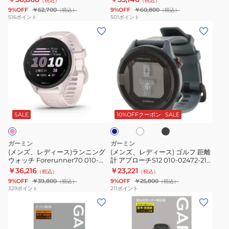
（税込）
（税込）
ウ
ッ
ア
010-02627-46
チ Venu 3S FrenchGray 010-
9%OFF
￥62,700
9%OFF
￥60,800
（税込）
（税込）
02785-42
ォ
ト
ク
516
ポイント
501
ポイント
(メ
(メ
ッ
ネ
テ
ン
ン
チ
ス
ィ
ズ、
ズ、
時
GPS
ブ
レ
レ
計
ウ
5
デ
デ
イ
ォ
vivoactive5
ィ
ィ
ン
ッ
フ
ブ
ホ
ダ
ー
ー
ス
チ
ィ
ラ
ワ
ー
ッ
ス)
ス)
イ
テ
ヴ
ッ
ク
SALE
10%OFFクーポン
SALE
ク
ト
ブ
ラ
ゴ
ィ
ェ
ト
ル
ン
ル
ン
ニ
ネ
ー
ガーミン
ガーミン
ニ
フ
ク
ュ
ス
(メンズ、レディース)ランニング
(メンズ、レディース) ゴルフ 距離
ウォッチ Forerunner70 010-
計 アプローチS12 010-02472-21
ン
距
ト
ー
GPS
04307-34 Pink
距離測定器 腕時計 GPS ゴルフナ
￥36,216
￥23,221
（税込）
（税込）
グ
離
2
3
ウ
ビ
9%OFF
￥39,800
9%OFF
￥25,800
（税込）
（税込）
ウ
計
Instinct
Venu
ォ
329
ポイント
211
ポイント
(メ
(メ
ォ
ア
2
3S
ッ
ン
ン
ッ
プ
DUAL
フ
チ
ズ、
ズ、
チ
ロ
POWER
ィ
010-