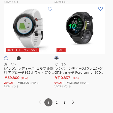
ォ
ォ
265S
435
ポイント
519
ポイント
(メ
(メ
ッ
ッ
010-
ン
ン
チ
チ
02810-
ズ、
ズ、
フ
時
45
レ
レ
ィ
計
デ
デ
ッ
フ
ィ
ィ
ト
ォ
ブ
ブ
ー
ー
ネ
ー
ラ
ス)
ス)
ス
ラ
ッ
10%OFFクーポン
SALE
SALE
ク
ゴ
ラ
GPS
ン
ル
ン
ウ
ナ
ガーミン
ガーミン
フ
ニ
ォ
ー
(メンズ、レディース) ゴルフ 距離
(メンズ、レディース)ランニング
計 アプローチS62 ホワイト 010-
GPSウォッチ Forerunner 970
距
ン
ッ
265
02200-21 距離測定器 腕時計 GPS
Black 010-02969-50
￥59,800
￥110,837
（税込）
（税込）
離
グ
チ
Forerunner
ゴルフナビ
26%OFF
￥81,800
9%OFF
￥121,800
（税込）
（税込）
計
GPS
黒
265
543
ポイント
1,007
ポイント
ア
ウ
vivoactive
010-
プ
ォ
6
02810-
1
2
3
ロ
ッ
010-
42
ー
チ
02985-