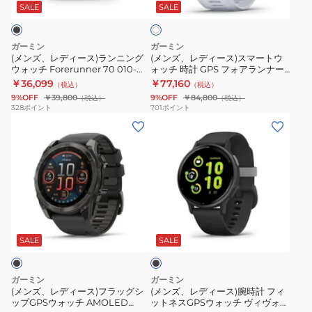
ス)
ス)
ラ
ォ
SALE
SALE
イ
ト
ラ
ス
ン
ッ
ン
マ
ナ
チ
ガーミン
ガーミン
ニ
ー
ー
Or
(メンズ、レディース)ランニング
(メンズ、レディース)スマートウ
ウォッチ Forerunner 70 010-
ォッチ 時計 GPS フォアランナー
ン
ト
965
010-
04307-30 Black
955 FORERUNNER955 Dual
￥36,099
￥77,160
（税込）
（税込）
グ
ウ
Forerunner
02904-
Power White 010-02638-D1
9%OFF
￥39,800
9%OFF
￥84,800
（税込）
（税込）
ウ
ォ
965
17
328
ポイント
701
ポイント
(メ
(メ
ォ
ッ
010-
ス
ン
ン
ッ
チ
02809-
ポ
ズ、
ズ、
チ
時
62
ー
レ
レ
Forerunner
計
ツ
デ
デ
70
GPS
ウ
ィ
ィ
010-
フ
ォ
ブ
ー
ー
04307-
ォ
ッ
ラ
ス)
ス)
30
ア
チ
ッ
SALE
SALE
ク
フ
腕
Black
ラ
時
ラ
時
ン
計
ガーミン
ガーミン
ッ
計
ナ
(メンズ、レディース)フラッグシ
(メンズ、レディース)腕時計 フィ
ップGPSウォッチ AMOLED
ットネスGPSウォッチ ヴィヴォア
グ
フ
ー