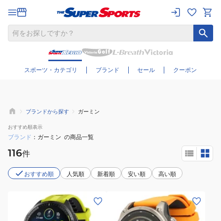
さらに絞り込む
スポーツ・カテゴリ
ブランド
セール
クーポン
ブランドから探す
ガーミン
おすすめ
順表示
ブランド
ガーミン
の商品一覧
116
件
おすすめ順
人気順
新着順
安い順
高い順
(メ
(メ
ン
ン