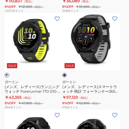
￥110,837
￥36,089
（税込）
（税込）
グ
グ
ッ
9%OFF
￥121,800
9%OFF
￥39,800
（税込）
（税込）
GPS
ウ
チ
1,007
ポイント
328
ポイント
(メ
(メ
ウ
ォ
Carbon
ン
ン
ォ
ッ
Gray
ズ、
ズ、
ッ
チ
010-
レ
レ
チ
Forerunner
02903-
デ
デ
Forerunner
70
27
ィ
ィ
970
010-
ブ
ー
ー
White
04307-
ラ
ス)
ス)
010-
33
ッ
SALE
SALE
ク
ラ
ス
02969-
Lavender
ン
マ
51
ガーミン
ガーミン
ニ
ー
(メンズ、レディース)ランニング
(メンズ、レディース)スマートウ
ウォッチ Forerunner 170 010-
ォッチ 時計 フォーランナー265
ン
ト
03920-40 Black Yellow FR165
Forerunner 265 Black 010-
￥43,355
￥57,120
（税込）
（税込）
グ
ウ
後継モデル
02810-40
9%OFF
￥47,800
9%OFF
￥62,800
（税込）
（税込）
ウ
ォ
394
ポイント
519
ポイント
(メ
(メ
ォ
ッ
ン
ン
ッ
チ
ズ、
ズ、
チ
時