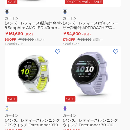
ス)
ス)
ー
チ
ブ
ッ
SALE
10%OFFクーポン
SALE
ク
腕
ゴ
ト
ヴ
ラ
時
ル
ウ
ィ
ッ
ガーミン
ガーミン
計
フ
ォ
ヴ
ク
(メンズ、レディース)腕時計 fenix
(メンズ、レディース)ゴルフ レー
8 Sapphire AMOLED 43mm フ
ザー距離計 APPROACH Z30
fenix
レ
ッ
ォ
010-
ラッグシップ GPSウォッチ
010-02950-10
￥161,660
￥54,600
（税込）
（税込）
8
ー
チ
ア
02746
Carbon Gray 010-02903-27
9%OFF
￥178,000
17%OFF
￥65,800
（税込）
（税込）
Sapphire
ザ
010-
ク
1,469
ポイント
496
ポイント
(メ
(メ
AMOLED
ー
02746
テ
ン
ン
43mm
距
ィ
ズ、
ズ、
フ
離
ブ
レ
レ
ラ
計
5
デ
デ
ッ
APPROACH
vivoactive5
ィ
ィ
グ
Z30
010-
ラ
ー
ー
シ
010-
02862-
ベ
ス)
ス)
ッ
02950-
42
ン
SALE
SALE
ダ
ラ
ラ
プ
10
ー
ン
ン
GPS
ガーミン
ガーミン
ニ
ニ
ウ
(メンズ、レディース)ランニング
(メンズ、レディース)ランニング
GPSウォッチ Forerunner 970
ウォッチ Forerunner 70 010-
ン
ン
ォ
White 010-02969-51
04307-33 Lavender