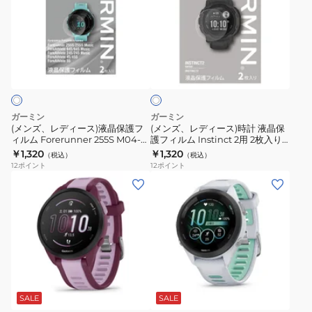
レ
レ
Forerunner70
ー
ブ
ッ
02862-
デ
デ
010-
チ
ル
ト
41
ィ
ィ
04307-
S12
ー
ネ
ク
ー
ー
34
010-
010-
ス
リ
ス)
ス)
Pink
02472-
02627-
GPS
ア
液
時
21
46
ウ
晶
計
距
ォ
ガーミン
ガーミン
保
液
離
ッ
(メンズ、レディース)液晶保護フ
(メンズ、レディース)時計 液晶保
ィルム Forerunner 255S M04-
護フィルム Instinct 2用 2枚入り
護
晶
測
チ
JPC10-54
M04-JPC10-67 防汚 防指紋加工
￥1,320
￥1,320
（税込）
（税込）
フ
保
定
Venu
12
ポイント
12
ポイント
ィ
護
器
3S
(メ
(メ
ル
フ
腕
FrenchGray
ン
ン
ム
ィ
時
010-
ズ、
ズ、
Forerunner
ル
計
02785-
レ
レ
255S
ム
GPS
42
デ
デ
M04-
Instinct
ゴ
ィ
ィ
ホ
JPC10-
2
ル
ー
ー
ワ
54
用
フ
ス)
ス)
SALE
SALE
イ
2
ナ