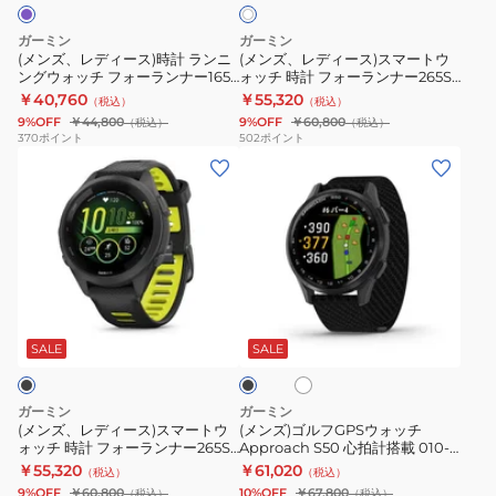
ト
時
ス
枚
ビ
計
マ
ガーミン
ガーミン
入
ラ
ー
(メンズ、レディース)時計 ランニ
(メンズ、レディース)スマートウ
り
ングウォッチ フォーランナー165
ォッチ 時計 フォーランナー265S
ン
ト
Forerunner 165 Music 音楽再生
Forerunner 265S 010-02810-44
￥40,760
￥55,320
M04-
（税込）
（税込）
ニ
ウ
対応 010-02863-93
9%OFF
￥44,800
9%OFF
￥60,800
（税込）
（税込）
JPC10-
ン
ォ
370
ポイント
502
ポイント
67
(メ
(メ
グ
ッ
防
ン
ン
ウ
チ
汚
ズ、
ズ)
ォ
時
防
レ
ゴ
ッ
計
指
デ
ル
チ
フ
紋
ィ
フ
フ
ォ
ア
ブ
加
ー
GPS
ォ
ー
イ
ラ
工
ス)
ウ
ボ
ー
ラ
ッ
SALE
SALE
リ
ク
ス
ォ
ラ
ン
ー
マ
ッ
ン
ナ
ガーミン
ガーミン
ー
チ
ナ
ー
(メンズ、レディース)スマートウ
(メンズ)ゴルフGPSウォッチ
ォッチ 時計 フォーランナー265S
Approach S50 心拍計搭載 010-
ト
Approach
ー
265S
Forerunner 265S 010-02810-43
03010
￥55,320
￥61,020
（税込）
（税込）
ウ
S50
165
Forerunner
9%OFF
￥60,800
10%OFF
￥67,800
（税込）
（税込）