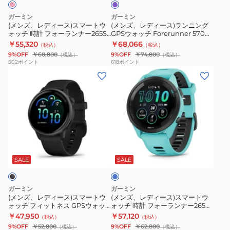
ッ
マ
ン
Black
ト
ガーミン
ガーミン
ー
ニ
Yellow
(メンズ、レディース)スマートウ
(メンズ、レディース)ランニング
ォッチ 時計 フォーランナー265S
GPSウォッチ Forerunner 570
ト
ン
FR165
Forerunner 265S 010-02810-45
47mm Purple 010-02971-32
￥55,320
￥68,066
（税込）
（税込）
ウ
グ
後
9%OFF
￥60,800
9%OFF
￥74,800
（税込）
（税込）
ォ
GPS
継
502
ポイント
618
ポイント
(メ
(メ
ッ
ウ
モ
ン
ン
チ
ォ
デ
ズ、
ズ、
時
ッ
ル
レ
レ
計
チ
デ
デ
フ
Forerunner
ィ
ィ
ォ
570
ブ
ー
ー
ー
47mm
ル
ス)
ス)
ラ
Purple
ー
SALE
SALE
ス
ス
ン
010-
マ
マ
ナ
02971-
ガーミン
ガーミン
ー
ー
ー
32
(メンズ、レディース)スマートウ
(メンズ、レディース)スマートウ
ォッチ フィットネス GPSウォッ
ォッチ 時計 フォーランナー265
ト
ト
265S
チ 黒 vivoactive 6 010-02985-30
Forerunner 265 010-02810-42
￥47,950
￥57,120
（税込）
（税込）
ウ
ウ
Forerunner
腕時計 防水 Bluetooth 音楽再生
9%OFF
￥52,800
9%OFF
￥62,800
（税込）
（税込）