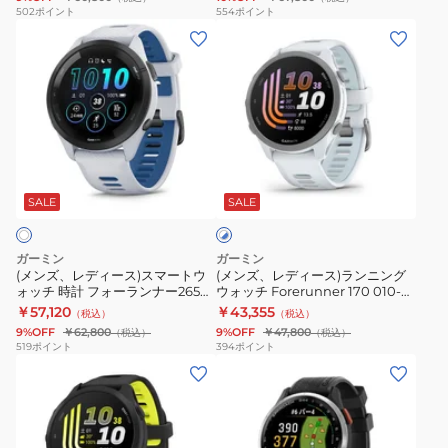
ォ
心
Forerunner
265S
502
ポイント
554
ポイント
(メ
(メ
ッ
拍
165
010-
ン
ン
チ
計
Music
02810-
ズ、
ズ、
時
搭
音
44
レ
レ
計
載
楽
デ
デ
フ
010-
再
ィ
ィ
ォ
03010
生
ホ
ー
ー
ー
対
ワ
ス)
ス)
ラ
応
SALE
SALE
イ
ト
ス
ラ
ン
010-
×
マ
ン
ナ
02863-
ブ
ガーミン
ガーミン
ー
ニ
ル
ー
93
(メンズ、レディース)スマートウ
(メンズ、レディース)ランニング
ー
ォッチ 時計 フォーランナー265
ウォッチ Forerunner 170 010-
ト
ン
265S
Forerunner 265 010-02810-41
03920-41 White Blue FR165後
￥57,120
￥43,355
（税込）
（税込）
ウ
グ
Forerunner
継モデル
9%OFF
￥62,800
9%OFF
￥47,800
（税込）
（税込）
ォ
ウ
265S
519
ポイント
394
ポイント
(メ
(メ
ッ
ォ
010-
ン
ン
チ
ッ
02810-
ズ、
ズ)
時
チ
43
レ
ゴ
計
Forerunner