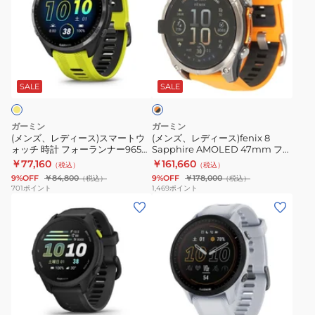
ズ、
ズ、
レ
レ
デ
デ
ィ
ィ
オ
ー
ー
レ
ス)
ス)fenix
SALE
SALE
ン
ジ
ス
8
×
マ
Sapphire
ブ
ガーミン
ガーミン
ー
AMOLED
ラ
(メンズ、レディース)スマートウ
(メンズ、レディース)fenix 8
ッ
ォッチ 時計 フォーランナー965
Sapphire AMOLED 47mm フラ
ト
47mm
ク
Forerunner 965 010-02809-62
ッグシップGPSウォッチ Or 010-
￥77,160
￥161,660
（税込）
（税込）
ウ
フ
02904-17 スポーツウォッチ 時計
9%OFF
￥84,800
9%OFF
￥178,000
（税込）
（税込）
ォ
ラ
701
ポイント
1,469
ポイント
(メ
(メ
ッ
ッ
ン
ン
チ
グ
ズ、
ズ、
時
シ
レ
レ
計
ッ
デ
デ
フ
プ
ィ
ィ
ォ
GPS
ホ
ー
ー
ー
ウ
ワ