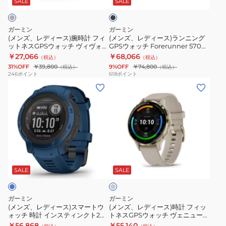
45mm
Black
ッ
SALE
SALE
ク
腕
ラ
010-
010-
時
ン
03014-
02971-
ガーミン
ガーミン
計
ニ
30
30
(メンズ、レディース)腕時計 フィ
(メンズ、レディース)ランニング
ットネスGPSウォッチ ヴィヴォア
GPSウォッチ Forerunner 570
フ
ン
クティブ 5 vivoactive5 フィット
42mm Black 010-02970-30
￥27,066
￥68,066
（税込）
（税込）
ィ
グ
ネスGPSウォッチ 010-02862-41
31%OFF
￥39,800
9%OFF
￥74,800
（税込）
（税込）
ッ
GPS
246
ポイント
618
ポイント
(メ
(メ
ト
ウ
ン
ン
ネ
ォ
ズ、
ズ、
ス
ッ
レ
レ
GPS
チ
デ
デ
ウ
Forerunner
ィ
ィ
ォ
570
グ
ー
ー
ッ
42mm
レ
ス)
ス)
チ
Black
ー
SALE
SALE
ス
時
ヴ
010-
マ
計
ィ
02970-
ガーミン
ガーミン
ー
フ
ヴ
30
(メンズ、レディース)スマートウ
(メンズ、レディース)時計 フィッ
ォッチ 時計 インスティンクト2
トネスGPSウォッチ ヴェニュー3
ト
ィ
ォ
Instinct 2 DUAL POWER ブルー
Venu 3S フィットネスGPSウォッ
￥56,868
￥55,140