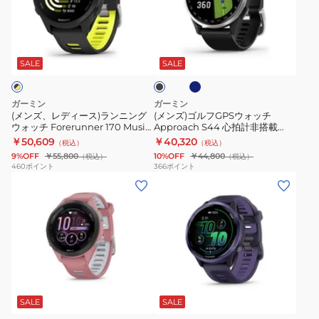
デ
ル
フ
170
ィ
フ
ォ
010-
ネ
ブ
ー
GPS
ー
03920-
イ
ラ
ビ
ス)
ウ
ラ
41
ッ
SALE
SALE
ー
ク
ラ
ォ
ン
White
ン
ッ
ナ
Blue
ガーミン
ガーミン
ニ
チ
ー
FR165
(メンズ、レディース)ランニング
(メンズ)ゴルフGPSウォッチ
ウォッチ Forerunner 170 Music
Approach S44 心拍計非搭載
ン
Approach
265
後
010-03920-42 Black Yellow
010-03009
￥50,609
￥40,320
（税込）
（税込）
グ
S44
Forerunner
継
FR165後継モデル
9%OFF
￥55,800
10%OFF
￥44,800
（税込）
（税込）
ウ
心
265
モ
460
ポイント
366
ポイント
(メ
(メ
ォ
拍
010-
デ
ン
ン
ッ
計
02810-
ル
ズ、
ズ、
チ
非
41
レ
レ
Forerunner
搭
デ
デ
170
載
ィ
ィ
Music
010-
バ
ー
ー
010-
03009
イ
ス)
ス)
03920-
オ
SALE
SALE
レ
ス
ラ
42