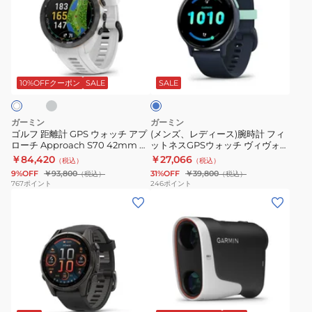
距
レ
ッ
Forerunner
ォ
5
離
デ
チ
70
ッ
vivoactive5
計
ィ
ア
010-
チ
010-
グ
ブ
GPS
ー
プ
04307-
時
02862-
ル
ウ
ス)
ロ
31
計
40
ー
10%OFFクーポン
SALE
SALE
ォ
腕
ー
White
ッ
時
チ
ガーミン
ガーミン
チ
計
Approach
ゴルフ 距離計 GPS ウォッチ アプ
(メンズ、レディース)腕時計 フィ
ローチ Approach S70 42mm ス
ットネスGPSウォッチ ヴィヴォア
ア
フ
S70
マートウォッチ 010-02746
クティブ 5 vivoactive5 010-
￥84,420
￥27,066
（税込）
（税込）
プ
ィ
47mm
02862-42
9%OFF
￥93,800
31%OFF
￥39,800
（税込）
（税込）
ロ
ッ
ス
767
ポイント
246
ポイント
(メ
(メ
ー
ト
マ
ン
ン
チ
ネ
ー
ズ、
ズ、
Approach
ス
ト
レ
レ
S70
GPS
ウ
デ
デ
42mm
ウ
ォ
ィ
ィ
ス
ォ
ッ
ブ
ー
ー
マ
ッ
チ
ラ