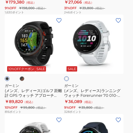
51mm 010-02905-62
クティブ 5 vivoactive5 010-
￥179,380
￥27,066
（税込）
（税込）
シ
ィ
955
Carbongray スポーツウォッチ 時
02862-40
9%OFF
￥198,000
31%OFF
￥39,800
（税込）
（税込）
計
ッ
ッ
FORERUNNER955
1,630
ポイント
246
ポイント
(メ
(メ
プ
ト
Dual
ン
ン
GPS
ネ
Power
ズ、
ズ、
ウ
ス
White
レ
レ
ォ
GPS
010-
デ
デ
ッ
ウ
02638-
ィ
ィ
チ
ォ
D1
ブ
ホ
ー
ー
AMOLED
ッ
ワ
ス)
ス)
51mm
チ
10%OFFクーポン
SALE
SALE
イ
ト
ゴ
ラ
010-
ヴ
ル
ン
02905-
ィ
ガーミン
ガーミン
フ
ニ
62
ヴ
(メンズ、レディース)ゴルフ 距離
(メンズ、レディース)ランニング
計 GPS ウォッチ アプローチ
ウォッチ Forerunner 70 010-
距
ン
Carbongray
ォ
Approach S70 47mm スマート
04307-31 White
￥89,820
￥36,089
（税込）
（税込）
離
グ
ス
ア
ウォッチ ブラック 010-02746
10%OFF
￥99,800
9%OFF
￥39,800
（税込）
（税込）
計
ウ
ポ
ク
816
ポイント
328
ポイント
ゴ
(メ
GPS
ォ
ー
テ
ル
ン
ウ
ッ
ツ
ィ
フ
ズ、
ォ
チ
ウ
ブ