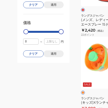
ド
ミ
キ
クリア
適用
ブ
ニ
ッ
ル
ピ
ー
ズ)235
ラングスジャパン
(メンズ、レディー
ン
エ
価格
99000
0
エースプレー 15
ク
ー
イングディスク
￥2,420
（税込）
キ
ス
22
ポイント
ッ
プ
(キ
～
円
ズ
レ
ッ
子
ー
ズ)X
クリア
適用
供
15
ラ
【ラ
ド
ン
ッ
ッ
チ
ピ
チ
ャ
オ
ン
ピ
ー
レ
グ
ー
ン
SALE
2
ジ
ー
不
フ
可
ラ
ラングスジャパン
商
イ
(キッズ)Xランチ
品】
ン