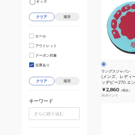
キッズ
ン
ズ、
クリア
適用
レ
デ
ィ
セール
ー
ブ
アウトレット
ス、
ル
ー
キ
クーポン対象
ク
ッ
在庫あり
ズ)
ラングスジャパン
(メンズ、レディ
ド
クリア
適用
ッヂビー270 エ
ッ
dodgebee270
￥2,860
（税込）
ヂ
26
ポイント
ビ
キーワード
ー
(キ
270
ッ
エ
ズ)
ン
リ