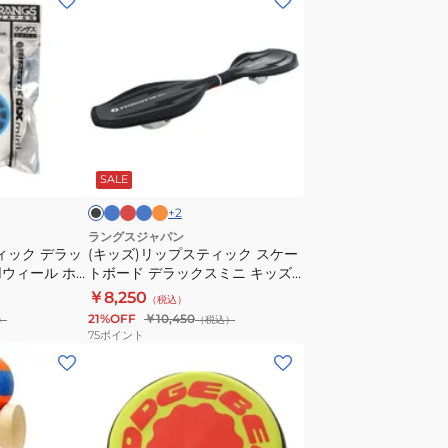
ッ
ズ)
リ
ッ
プ
ス
ブ
レ
ラ
オ
ブ
ル
ッ
イ
レ
テ
ラ
ー
ド
ト
ン
SALE
ィ
ブ
ジ
ッ
ル
+
2
ク
ラングスジャパン
ィック デラッ
(キッズ)リップスティック スケー
ス
ウィール ホ
トボード デラックスミニ キッズ
ケ
BL
子供【ラッピング不可商品】
￥8,250
（税込）
ー
21%OFF
￥10,450
）
（税込）
ト
75
ポイント
ボ
(メ
ー
ン
ド
ズ、
デ
レ