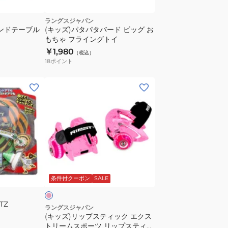
品】
dodgebee235
ラングスジャパン
サンドテーブル
(キッズ)パタパタバード ビッグ お
もちゃ フライングトイ
￥1,980
（税込）
18
ポイント
(キ
ッ
ズ)
リ
ッ
プ
ス
ピ
テ
ン
条件付クーポン
SALE
ィ
ッ
TZ
ク
ラングスジャパン
(キッズ)リップスティック エクス
エ
トリームスポーツ リップスティッ