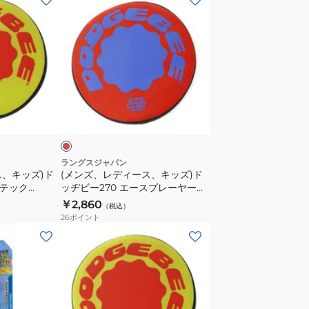
ェ
ィ
ン
ッ
ッ
ズ、
ツ
ク
レ
PNK
DLX
デ
ボ
タ
ィ
ー
イ
ー
レ
ド
ヤ
ス、
ッ
キ
2
キ
ッ
個
ッ
ズ
セ
ズ)
ラングスジャパン
子
ス、キッズ)ド
(メンズ、レディース、キッズ)ド
ッ
ド
プテック
ッヂビー270 エースプレーヤー
供
ト
ッ
dodgebee270
￥2,860
（税込）
ヂ
26
ポイント
ビ
(メ
ー
ン
270
ズ、
エ
レ
ー
デ
ス