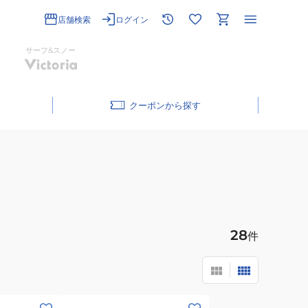
店舗検索
ログイン
サーフ&スノー
クーポン
28
件
(キ