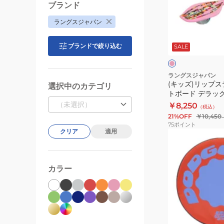
ジ
ッ
ブランド
ェ
プ
ラングスジャパン
ル
ス
ピ
マ
テ
ン
ブランドで絞り込む
ク
SALE
ジ
ィ
ッ
ッ
ク
ク
ラングスジャパン
(キッズ)リップス
dodgebee270
ス
選択中のカテゴリ
トボード デラッ
ケ
キッズ 子供【ラ
（未選択）
￥8,250
（税込）
ー
品】
21%OFF
￥10,450
ト
75
ポイント
クリア
適用
ボ
(メ
ー
ン
ド
ズ、
カラー
デ
レ
ラ
デ
ッ
ィ
ク
ー
レ
ス
ス、
ッ