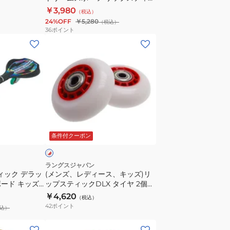
ク
クジェッツ PNK ボード キッズ 子
￥3,980
（税込）
ス
供
24%OFF
￥5,280
（税込）
ト
36
ポイント
リ
(メ
ー
ン
ム
ズ、
ス
レ
ポ
デ
ー
ィ
ツ
ー
ホ
リ
ス、
ワ
条件付クーポン
ッ
キ
プ
ッ
ス
ズ)
ラングスジャパン
ィック デラッ
(メンズ、レディース、キッズ)リ
テ
リ
ード キッズ
ップスティックDLX タイヤ 2個セ
ィ
ッ
可商品】
ット
￥4,620
（税込）
ッ
プ
42
ポイント
込）
ク
ス
ジ
テ
(メ