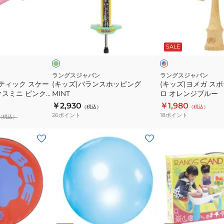
ス
正
ラ
メ
ビ
交
ン
ガ
ー
換
ス
ス
ミ
ブ
ム
用
ホ
ポ
ン
ル
ト
SALE
ー
dodgebee270
ウ
ッ
ー
×
ィ
ピ
ツ
オ
ー
レ
ン
け
ラングスジャパン
ラングスジャパン
ン
ティック スケー
(キッズ)バランスホッピング
(キッズ)ヨメガ ス
ル
グ
ん
ジ
クスミニ ピンク
MINT
ロ オレンジブルー
ホ
MINT
玉
ッピング不可商
￥2,930
￥1,980
（税込）
（税込）
ワ
プ
26
ポイント
18
ポイント
（税込）
イ
ロ
ト
オ
(キ
×
レ
ッ
ブ
ン
ズ)
ル
ジ
ス
ー
ブ
ー
DLX
ル
パ
BL
ー
ー
ラ
ワ
イ