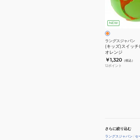
ッ
チ
チ
オ
ピ
ピ
レ
ー
ン
NEW
ッ
ジ
フ
チ
ラ
グ
ラングスジャパン
イ
(キッズ)スイッチ
リ
オレンジ
ン
ー
￥1,320
グ
（税込）
ン
12
ポイント
デ
オ
ィ
レ
ス
ン
ク
ジ
さらに絞り込む
ラングスジャパン
/
セ