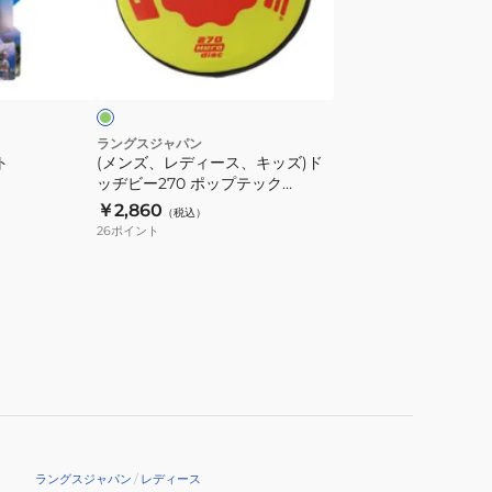
ィ
プ
ー
黄
レ
ス、
緑
ー
キ
ヤ
ッ
ー
ズ)
ラングスジャパン
dodgebee270
ト
(メンズ、レディース、キッズ)ド
ド
ッヂビー270 ポップテック
ッ
dodgebee270
￥2,860
（税込）
ヂ
26
ポイント
ビ
ー
270
ポ
ッ
プ
テ
ッ
ク
ラングスジャパン
/
レディース
dodgebee270