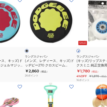
ン
ッ
ズ、
ズ)
レ
リ
デ
ッ
ィ
プ
ー
ス
ブ
ホ
ス、
テ
ラ
ワ
ッ
ッ
SALE
イ
キ
ィ
ク
ト
ッ
ッ
×
ー
ブ
ズ)
ク
ラングスジャパン
ラングスジャパン
ル
ース、キッズ)ド
(メンズ、レディース、キッズ)ド
(キッズ)リップステ
ド
デ
ー
ンジェルマジック
ッヂビー270 クロスビーム
クスミニ 純正交換用
ッ
ラ
dodgebee270
ワイト×ブルー DLX 
￥2,860
￥1,780
（税込）
（税込）
ヂ
ッ
26
ポイント
4%OFF
￥1,870
（税込
ビ
ク
16
ポイント
ー
ス
(キ
(キ
270
ミ
ッ
ッ
ク
ニ
ズ)
ズ)
ロ
純
バ
ヨ