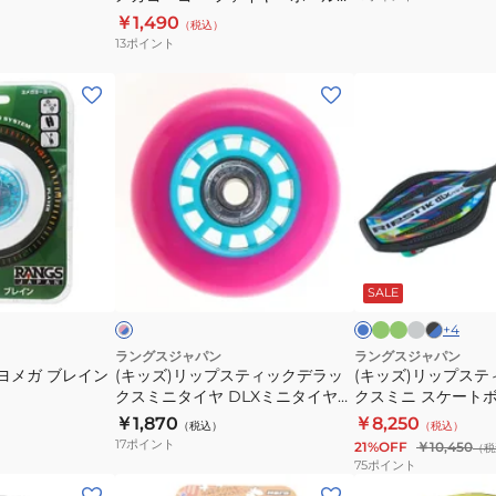
メ
イエロー
￥1,490
（税込）
ガ
13
ポイント
ヨ
ー
(キ
(キ
ヨ
ッ
ッ
ー
ズ)
ズ)
フ
リ
リ
ァ
ッ
ッ
イ
プ
プ
ヤ
ス
ス
黄
ミ
ラ
ブ
ブ
ピ
ー
緑
ン
イ
ラ
テ
テ
ル
ン
ト
ト
ッ
ー
SALE
ク
イ
ボ
ィ
ィ
グ
ク
ト
ー
ッ
ッ
レ
×
+
4
×
ー
ブ
ル
レ
ク
ク
ラングスジャパン
ラングスジャパン
ル
ッ
ヨメガ ブレイン
(キッズ)リップスティックデラッ
(キッズ)リップステ
イ
デ
デ
ー
ド
クスミニタイヤ DLXミニタイヤ
クスミニ スケートボ
エ
ラ
ラ
PKBL
子供【ラッピング不
￥1,870
￥8,250
（税込）
（税込）
ロ
ッ
ッ
17
ポイント
21%OFF
￥10,450
（税
ー
ク
ク
75
ポイント
ス
ス
(メ
(メ