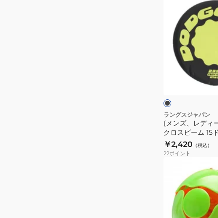
ー
ン
ズ、
レ
デ
ィ
ー
ブ
ス、
ラ
ッ
キ
ク
×
ッ
ピ
ン
ズ)235
ラングスジャパン
ク
(メンズ、レディー
ク
クロスビーム 15
ロ
イングディスク
￥2,420
（税込）
ス
22
ポイント
ビ
(キ
ー
ッ
ム
ズ)
15
ス
ド
イ
ッ