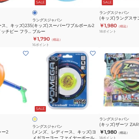
ト
SALE
SALE
ブ
ル
ラングスジャパン
(キッズ)ラングス
ボ
ラングスジャパン
ス、キッズ)235
(キッズ)スーパーワブルボール2
￥1,980
ー
（税込）
ドッチピー フラ
ブルー
18
ポイント
ル
￥1,790
（税込）
2
16
ポイント
ブ
(メ
ル
ン
ー
ズ、
レ
デ
ィ
ー
イ
ス、
エ
ロ
ク
SALE
キ
ッ
ラングスジャパン
(キッズ)ザーツ ZAR
ズ)
ラングスジャパン
ャー2
(メンズ、レディース、キッズ)ヨ
￥1,980
ヨ
（税込）
メガヨーヨー ファイヤーボール
18
ポイント