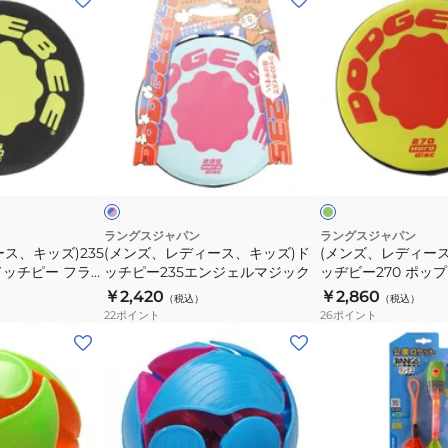
ミ
ミ
ン
ン
ニ
ニ
ズ、
ズ、
タ
ス
レ
レ
イ
ケ
デ
デ
ヤ
ー
ィ
ィ
DLX
ト
ー
ー
黄
ブ
ミ
ボ
ス、
ス、
緑
ル
ド
ー
ニ
ー
キ
キ
タ
ド
ッ
ッ
イ
キ
ズ)
ズ)
ラングスジャパン
ラングスジャパン
ス、キッズ)235
(メンズ、レディース、キッズ)ド
(メンズ、レディー
ヤ
ッ
ド
ド
ドッチピー フラ
ッチピー235エンジェルマジック
ッヂビー270 ポッ
PKBL
ズ
ッ
ッ
dodgebee270
￥2,420
￥2,860
（税込）
（税込）
子
チ
ヂ
22
ポイント
26
ポイント
供
ピ
ビ
(キ
(キ
【ラ
ー
ー
ッ
ッ
ッ
235
270
ズ)
ズ)
ピ
エ
ポ
ス
公
ン
ン
ッ
イ
園
グ
ジ
プ