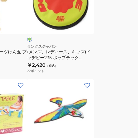
ラ
デ
ッ
ィ
ク
ー
黄
ス
ス、
緑
ミ
キ
ニ
ッ
キ
ズ)
ラングスジャパン
ポーツけん玉 プ
(メンズ、レディース、キッズ)ド
ッ
ド
ッヂビー235 ポップテック
ズ
ッ
dodgebee235
￥2,420
（税込）
子
ヂ
22
ポイント
供
ビ
【ラ
ー
ッ
235
ピ
ポ
ン
ッ
グ
プ
不
テ
可
ッ
商
ク