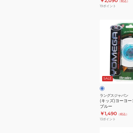
￥2,090
（税込）
グ
19
ポイント
デ
ィ
(キ
ス
ッ
ク
ズ)
ヨ
ー
ヨ
ー
ブ
ヨ
ル
ー
SALE
メ
×
ガ
ブ
ル
ブ
ラングスジャパン
ー
(キッズ)ヨーヨー
レ
ブルー
イ
￥1,490
（税込）
ン
13
ポイント
ブ
ル
(メ