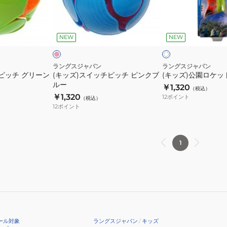
ッ
ロ
不
ェ
テ
チ
ケ
ピ
ク
可
ル
ッ
ピ
ッ
ン
リ
商
マ
ク
ク
NEW
NEW
ア
ッ
ト
品】
ジ
dodgebee270
チ
ッ
ピ
ラングスジャパン
ラングスジャパン
ク
ピッチ グリーン
(キッズ)スイッチピッチ ピンクブ
(キッズ)公園ロケッ
ン
ルー
￥1,320
ク
（税込）
￥1,320
12
ポイント
（税込）
ブ
12
ポイント
ル
ー
1
ール対象
ラングスジャパン
/
キッズ