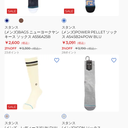
ブ
ブ
組
ス
ヨ
ク
ル
A258A23FLX
KNICKS
ー
ス
ー
SALE
SALE
WHT
VICTORY
ク
A545B24POW
CREW
ヤ
BLU
スタンス
スタンス
ニ
ン
(メンズ)BAGS ニューヨークヤン
(メンズ)POWER PELLET ソック
ュ
キース ソックス A556A25B
ス A545B24POW BLU
キ
￥2,600
￥3,091
ー
（税込）
（税込）
ー
21%OFF
￥3,300
3%OFF
￥3,190
（税込）
（税込）
ヨ
ス
23
ポイント
28
ポイント
ー
(メ
(メ
ソ
ク・
ン
ン
ッ
ニ
ズ、
ズ)ICON
ク
ッ
レ
ソ
ス
ク
デ
ッ
A556A25B
ス
ィ
ク
ラ
A556D25KVC#BLU
ー
ス
イ
ス)SUN
M311D14ICO
ト
SALE
グ
DIAL
GRH
レ
ク
ー
スタンス
スタンス
ル
(メンズ、レディース)SUN DIAL
(メンズ)ICON ソックス