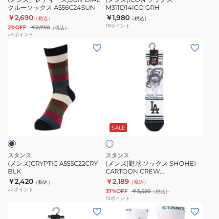
クルーソックス A556C24SUN
M311D14ICO GRH
ー
￥2,690
￥1,980
（税込）
（税込）
ソ
18
ポイント
2%OFF
￥2,750
（税込）
ッ
24
ポイント
(メ
(メ
ク
ン
ン
ス
ズ)CRYPTIC
ズ)
A556C24SUN
A555C22CRY
野
BLK
球
ソ
ホ
ッ
ワ
ク
SALE
イ
ト
ス
SHOHEI
スタンス
スタンス
CARTOON
(メンズ)CRYPTIC A555C22CRY
(メンズ)野球 ソックス SHOHEI
BLK
CARTOON CREW
CREW
A556B24SHO WHT
￥2,420
￥2,189
（税込）
（税込）
A556B24SHO
22
ポイント
37%OFF
￥3,520
（税込）
WHT
19
ポイント
(メ
(メ