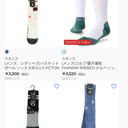
ン
ン
ズ、
ズ)
レ
ゴ
デ
ル
ィ
フ
ホ
ー
吸
ワ
ス)
汗
10%OFFクーポン
イ
ト
バ
速
×
ス
乾
グ
スタンス
スタンス
ケ
FAIRWAY
リ
(メンズ、レディース)バスケット
(メンズ)ゴルフ 吸汗速乾
ー
ボール ソックスBULLS VICTORY
FAIRWAY RIBBED クルーソック
ッ
RIBBED
ン
CREW シカゴ・ブルズ
ス 1足組 A458A26FAI#WHT
￥3,300
￥3,520
（税込）
（税込）
ト
ク
A556D25BVC#BLK
30
ポイント
32
ポイント
ボ
ル
(メ
(メ
ー
ー
ン
ン
ル
ソ
ズ、
ズ)
ソ
ッ
レ
ロ
ッ
ク
デ
サ
ク
ス
ィ
ン
ブ
ス
1
ー
ゼ