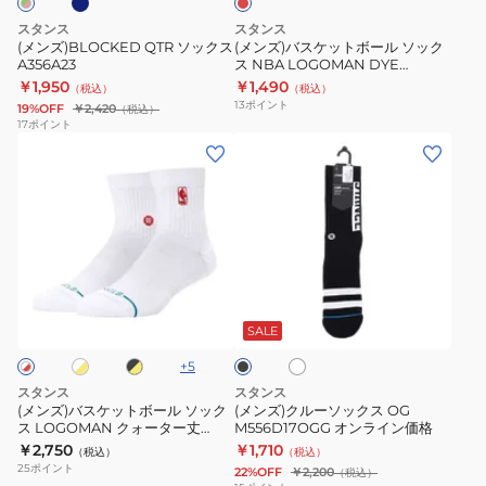
ー
スタンス
スタンス
ル
(メンズ)BLOCKED QTR ソックス
(メンズ)バスケットボール ソック
A356A23
ス NBA LOGOMAN DYE
ソ
A556C22NBA RED
￥1,950
￥1,490
（税込）
（税込）
ッ
13
ポイント
19%OFF
￥2,420
（税込）
ク
17
ポイント
(メ
(メ
ス
ン
ン
NBA
ズ)
ズ)
LOGOMAN
バ
ク
DYE
ス
ル
A556C22NBA
ケ
ー
RED
ホ
ブ
ホ
ブ
ッ
ソ
ラ
ワ
ラ
ト
ッ
ッ
イ
ッ
SALE
ク
ト
ク
ボ
ク
+
5
ー
ス
スタンス
スタンス
ル
OG
(メンズ)バスケットボール ソック
(メンズ)クルーソックス OG
ス LOGOMAN クォーター丈
M556D17OGG オンライン価格
ソ
M556D17OGG
A356D25LOG
￥2,750
￥1,710
（税込）
（税込）
ッ
オ
25
ポイント
22%OFF
￥2,200
（税込）
ク
ン