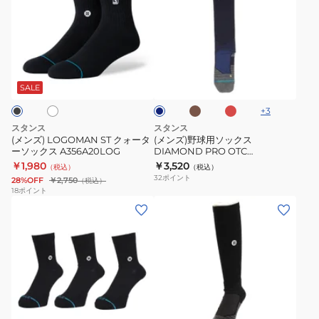
ズ)
ズ)
LOGOMAN
野
ST
球
ク
用
ブ
レ
ホ
ダ
ォ
ソ
ラ
ッ
ー
ウ
ド
ー
ッ
ク
SALE
ン
ブ
タ
ク
+
3
ル
ー
ス
ー
スタンス
スタンス
ソ
DIAMOND
(メンズ) LOGOMAN ST クォータ
(メンズ)野球用ソックス
ーソックス A356A20LOG
DIAMOND PRO OTC
ッ
PRO
M759C16DIA 速乾
￥1,980
￥3,520
（税込）
（税込）
ク
OTC
32
ポイント
28%OFF
￥2,750
（税込）
ス
M759C16DIA
18
ポイント
(メ
(メ
A356A20LOG
速
ン
ン
乾
ズ)ICON
ズ)
QUARTER
ダ
3
イ
PACK
ヤ
ネ
ホ
ブ
ソ
モ
イ
ラ