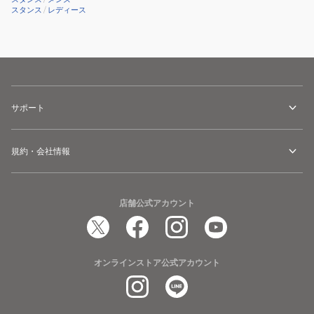
スタンス
/
レディース
VINTAGE
ゴ
ー
ル
デ
ン
サポート
ス
テ
ー
規約・会社情報
ト・
ウ
ォ
店舗公式アカウント
リ
ア
ー
オンラインストア公式アカウント
ズ
A555C24VWABLU