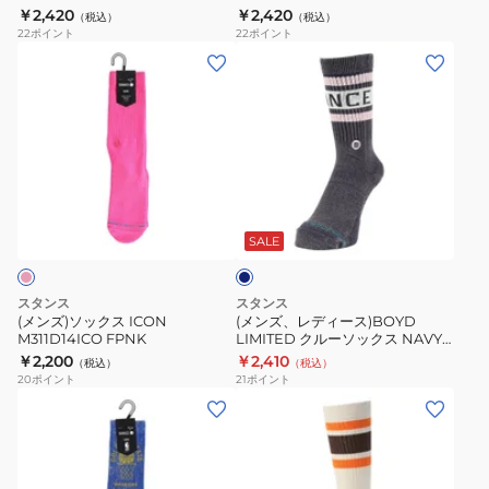
ュ
A356A23BOYDBN
￥2,420
￥2,420
（税込）
（税込）
ル
22
ポイント
22
ポイント
ソ
(メ
(メ
ッ
ン
ン
ク
ズ)
ズ、
ス
ソ
レ
BOYD
ッ
デ
QTR
ク
ィ
ネ
A356A23BOYDBN
ス
ー
イ
ICON
ス)BOYD
ビ
SALE
ー
M311D14ICO
LIMITED
FPNK
ク
スタンス
スタンス
ル
(メンズ)ソックス ICON
(メンズ、レディース)BOYD
M311D14ICO FPNK
LIMITED クルーソックス NAVY
ー
WASH A556C24BOY
￥2,200
￥2,410
（税込）
（税込）
ソ
20
ポイント
21
ポイント
ッ
(メ
(メ
ク
ン
ン
ス
ズ、
ズ)BOYD
NAVY
レ
ST