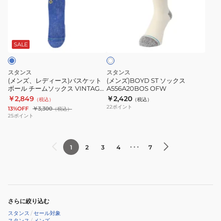
WASH
デ
ソ
A556C24BOY
ィ
ッ
オ
ー
ク
フ
ス)
ス
SALE
ホ
ワ
バ
A556A20BOS
イ
ス
OFW
ト
スタンス
スタンス
ケ
(メンズ、レディース)バスケット
(メンズ)BOYD ST ソックス
ボール チームソックス VINTAGE
A556A20BOS OFW
ッ
ゴールデンステート・ウォリアー
￥2,849
￥2,420
（税込）
（税込）
ト
ズ A555C24VWABLU
22
ポイント
13%OFF
￥3,300
（税込）
ボ
25
ポイント
ー
ル
･･･
1
2
3
4
7
チ
ー
ム
ソ
ッ
さらに絞り込む
ク
スタンス
/
セール対象
ス
スタンス
/
メンズ