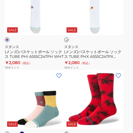
バ
バ
ス
ス
ケ
ケ
ホ
ッ
ッ
ワ
ト
ト
SALE
SALE
イ
ト
ボ
ボ
×
ー
ー
オ
スタンス
スタンス
ル
ル
レ
(メンズ)バスケットボール ソック
(メンズ)バスケットボール ソック
ン
ス TUBE PHI A555C24TPH WHT
ス TUBE PHX A555C24TPX
ソ
ソ
ジ
WHT
￥2,080
￥2,080
（税込）
（税込）
ッ
ッ
18
ポイント
18
ポイント
ク
ク
(メ
(メ
ス
ス
ン
ン
TUBE
TUBE
ズ)BLOCKED
ズ)
PHI
PHX
QTR
バ
A555C24TPH
A555C24TPX
ソ
ス
WHT
WHT
ッ
ケ
ネ
レ
ク
ッ
ッ
ス
ト
ド
SALE
SALE
A356A23
ボ