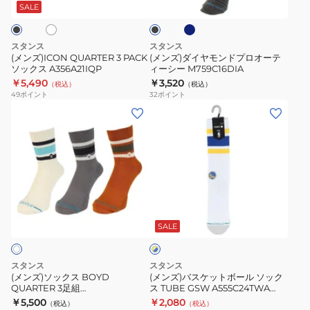
ビ
ッ
ン
ッ
SALE
ー
ク
ク
ド
ス
プ
スタンス
スタンス
A356A21IQP
ロ
(メンズ)ICON QUARTER 3 PACK
(メンズ)ダイヤモンドプロオーテ
ソックス A356A21IQP
ィーシー M759C16DIA
オ
￥5,490
￥3,520
（税込）
（税込）
ー
49
ポイント
32
ポイント
テ
(メ
(メ
ィ
ン
ン
ー
ズ)
ズ)
シ
ソ
バ
ー
ッ
ス
M759C16DIA
ク
ケ
イ
ス
ッ
エ
BOYD
ト
SALE
ロ
ー
QUARTER
ボ
×
3
ー
ブ
スタンス
スタンス
足
ル
ル
(メンズ)ソックス BOYD
(メンズ)バスケットボール ソック
ー
QUARTER 3足組
ス TUBE GSW A555C24TWA
組
ソ
A356C25BOY#IVO
WHT
￥5,500
￥2,080
（税込）
（税込）
A356C25BOY#IVO
ッ