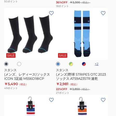
50
ポイント
36%OFF
￥3,300
（税込）
ク
18
ポイント
(メ
(メ
ス
ン
ン
TUBE
ズ、
ズ)
GSW
レ
野
A555C24TWA
デ
球
WHT
ィ
STRIPES
ホ
グ
ネ
ラ
ー
OTC
リ
イ
イ
ス)
2023
ー
ビ
ト
SALE
SALE
ン
ー
ブ
ソ
ソ
×
×
+
2
ル
ッ
ッ
イ
レ
ー
スタンス
スタンス
エ
ッ
ク
ク
(メンズ、レディース)ソックス
(メンズ)野球 STRIPES OTC 2023
ロ
ド
ICON 3足組 M556D18ICP
ソックス A759A23STR 速乾
ス
ス
ー
￥5,490
￥2,981
（税込）
（税込）
ICON
A759A23STR
49
ポイント
22%OFF
￥3,850
（税込）
3
速
27
ポイント
(メ
(メ
足
乾
ン
ン
組
ズ)
ズ)
M556D18ICP