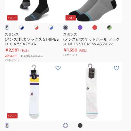
ッ
PRO
ソ
ケ
パ
レ
ホ
ホ
ホ
ブ
ブ
ク
OTC
ッ
ッ
ー
ッ
ワ
ワ
ラ
ラ
ス
M759C16DIA
プ
ド
ク
ト
イ
イ
ッ
ッ
SALE
SALE
ル
ト
ト
ク
1
PUR
ク
ス
ボ
×
×
足
STRIPES
ー
ブ
グ
スタンス
スタンス
組
ル
リ
OTC
ル
(メンズ)野球 ソックス STRIPES
(メンズ)バスケットボール ソック
ー
A458A26GOL#BLK
OTC A759A23STR
ス NETS ST CREW A555C22
A759A23STR
ソ
ン
￥2,981
￥1,590
（税込）
（税込）
ッ
14
ポイント
22%OFF
￥3,850
（税込）
ク
27
ポイント
(メ
(メ
ス
ン
ン
NETS
ズ)
ズ)ICON
ST
バ
ソ
CREW
ス
ッ
A555C22
ケ
ク
ブ
ホ
ッ
ス
ラ
ワ
ッ
ト
M311D14ICO
SALE
イ
ク
ト
ボ
ー