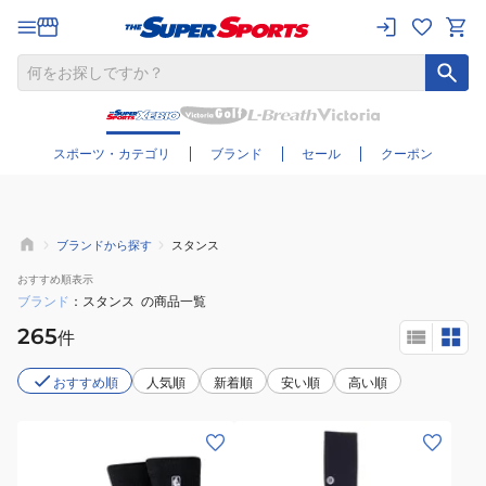
さらに絞り込む
スポーツ・カテゴリ
ブランド
セール
クーポン
ブランドから探す
スタンス
おすすめ
順表示
ブランド
スタンス
の商品一覧
265
件
おすすめ順
人気順
新着順
安い順
高い順
(メ
(メ
ン
ン