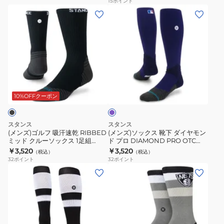
15
ポイント
(メ
(メ
ス
ラ
ン
ン
LOGOMAN
イ
ズ)
ズ)
ク
ン
ゴ
ソ
ォ
価
ル
ッ
ー
格
フ
ク
タ
パ
吸
ス
ー
ー
汗
靴
丈
プ
10%OFFクーポン
ル
速
下
A356D25LOG
乾
ダ
スタンス
スタンス
RIBBED
イ
(メンズ)ゴルフ 吸汗速乾 RIBBED
(メンズ)ソックス 靴下 ダイヤモン
ミッド クルーソックス 1足組
ド プロ DIAMOND PRO OTC
ミ
ヤ
A458A26GOL#BLK
M759C16DIA PUR
￥3,520
￥3,520
（税込）
（税込）
ッ
モ
32
ポイント
32
ポイント
ド
ン
(メ
(メ
ク
ド
ン
ン
ル
プ
ズ)
ズ)
ー
ロ
野
バ
ソ
DIAMOND
球
ス