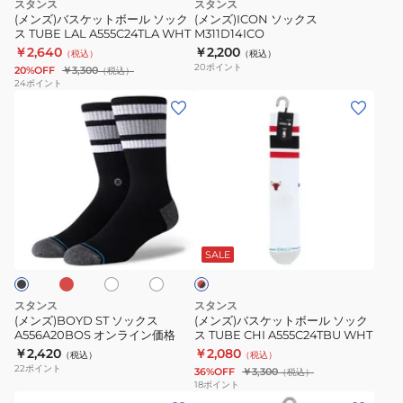
スタンス
スタンス
ル
(メンズ)バスケットボール ソック
(メンズ)ICON ソックス
ス TUBE LAL A555C24TLA WHT
M311D14ICO
ソ
￥2,640
￥2,200
（税込）
（税込）
ッ
20
ポイント
20%OFF
￥3,300
（税込）
ク
24
ポイント
(メ
(メ
ス
ン
ン
TUBE
ズ)BOYD
ズ)
LAL
ST
バ
A555C24TLA
ソ
ス
WHT
ッ
ケ
マ
ホ
オ
レ
ク
ッ
ワ
フ
ッ
ス
ト
イ
ホ
SALE
ド
ト
ワ
×
A556A20BOS
ボ
イ
ブ
オ
ー
ト
ラ
スタンス
スタンス
ン
ル
ッ
(メンズ)BOYD ST ソックス
(メンズ)バスケットボール ソック
ク
A556A20BOS オンライン価格
ス TUBE CHI A555C24TBU WHT
ラ
ソ
￥2,420
￥2,080
（税込）
（税込）
イ
ッ
22
ポイント
36%OFF
￥3,300
（税込）
ン
ク
18
ポイント
(メ
(メ