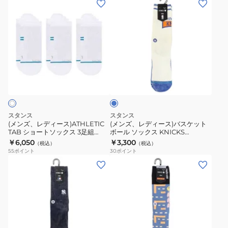
価
ス
ン
ン
格
TUBE
ズ、
ズ、
CHI
レ
レ
A555C24TBU
デ
デ
WHT
ィ
ィ
ブ
ー
ー
ル
ス)ATHLETIC
ス)
ー
TAB
バ
シ
ス
スタンス
スタンス
ョ
ケ
(メンズ、レディース)ATHLETIC
(メンズ、レディース)バスケット
TAB ショートソックス 3足組
ボール ソックス KNICKS
ー
ッ
A258A23FLX WHT
VICTORY CREW ニューヨーク・
￥6,050
￥3,300
（税込）
（税込）
ト
ト
ニックス A556D25KVC#BLU
55
ポイント
30
ポイント
ソ
ボ
(メ
(メ
ッ
ー
ン
ン
ク
ル
ズ)BAGS
ズ)POWER
ス
ソ
ニ
PELLET
3
ッ
ュ
ソ
足
ク
ー
ッ