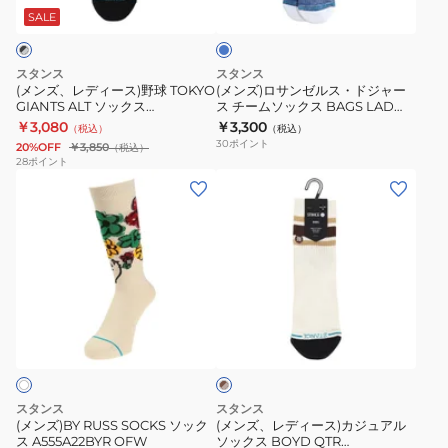
ル
BULLS
足
ス)
ル
ー
SALE
VICTORY
組
野
ス・
CREW
A458A26FAI#WHT
球
ド
スタンス
スタンス
シ
TOKYO
ジ
(メンズ、レディース)野球 TOKYO
(メンズ)ロサンゼルス・ドジャー
カ
GIANTS ALT ソックス
ス チームソックス BAGS LAD
GIANTS
ャ
A556A24TKG BLK
A556A25BLDBLU
￥3,080
￥3,300
ゴ・
（税込）
（税込）
ALT
ー
30
ポイント
20%OFF
￥3,850
（税込）
ブ
ソ
ス
28
ポイント
ル
(メ
(メ
ッ
チ
ズ
ン
ン
ク
ー
A556D25BVC#BLK
ズ)BY
ズ、
ス
ム
RUSS
レ
A556A24TKG
ソ
SOCKS
デ
BLK
ッ
ソ
ィ
ク
ブ
ッ
ー
ス
ラ
ク
ス)
BAGS
ウ
ン
ス
カ
LAD
×
A555A22BYR
ジ
A556A25BLDBLU
ベ
スタンス
スタンス
OFW
ュ
ー
(メンズ)BY RUSS SOCKS ソック
(メンズ、レディース)カジュアル
ジ
ス A555A22BYR OFW
ソックス BOYD QTR
ア