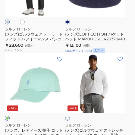
ホ
250
ネ
ウ
ッ
イ
ス
ェ
ト
ビ
ニ
ー
ア
ハ
ー
テ
ッ
ラルフ ローレン
ラルフ ローレン
カ
ー
ト
(メンズ)ゴルフウェア テーラード
(メンズ)LOFT COTTON バケット
ー
フィット パフォーマンス パンツ
ハット MAPOHGS0J420378410
ラ
MAPOHGS0J420378410
REC NYLN ST
￥28,600
ネ
￥12,100
（税込）
（税込）
ー
MNXGPNT1762020
260
ポイント
UP
1,100
ポイント
(
10
%)
イ
ド
(メ
(メ
ビ
フ
ン
ン
ー
ィ
ズ、
ズ)
MAPSFTW0CT20590400
ッ
レ
ゴ
ト
デ
ル
パ
ィ
フ
フ
ホ
ー
ウ
ワ
ォ
ス)
ェ
SALE
SALE
イ
ー
ト
帽
ア
マ
子
ス
ラルフ ローレン
ラルフ ローレン
ン
コ
ト
(メンズ、レディース)帽子 コット
(メンズ)ゴルフウェア ストレッチ
ス