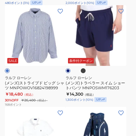
UP
UP
480
ポイント
(
3
%)
2,000
ポイント
(
10
%)
ネ
(メ
(メ
ン
ン
ン
キ
ズ)
ズ)
ャ
ス
ト
ン
ト
ラ
プ
ラ
ベ
ブ
半
ネ
イ
ラ
ラ
イ
袖
ッ
プ
ー
ビ
SALE
条件付クーポン
ク
シ
ー
ド
ス
ャ
ビ
イ
ラルフ ローレン
ラルフ ローレン
ツ
ッ
ム
(メンズ)ストライプド ビッグ シャ
(メンズ)トラベラー スイム ショー
MNPOWOV1N820761250
ツ MNPOWOV16824198999
トパンツ MNPOSWM176203
グ
シ
￥18,480
￥14,300
（税込）
（税込）
シ
ョ
UP
1,300
ポイント
(
10
%)
30%OFF
￥26,400
（税込）
ャ
ー
168
ポイント
(メ
(レ
ツ
ト
ン
デ
MNPOWOV16824198999
パ
ズ)
ィ
ン
ゴ
ー
ツ