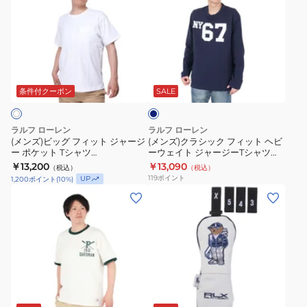
ズ)
ズ)
ッ
フ
ビ
ク
プ
テ
ッ
ラ
MAPOHGS0J422339410
ー
グ
シ
ラ
ネ
フ
ッ
ー
イ
ィ
ク
ド
ビ
条件付クーポン
SALE
ー
ッ
フ
フ
ト
ィ
ィ
ラルフ ローレン
ラルフ ローレン
ジ
ッ
ッ
(メンズ)ビッグ フィット ジャージ
(メンズ)クラシック フィット ヘビ
ー ポケット Tシャツ
ーウェイト ジャージーTシャツ
ャ
ト
ト
MNPOTSH1N821234100
MNPOTSH16820356410
￥13,200
￥13,090
（税込）
（税込）
ー
ヘ
パ
119
ポイント
UP
1,200
ポイント
(
10
%)
ジ
ビ
フ
(メ
(メ
ー
ー
ォ
ン
ン
ポ
ウ
ー
ズ)SSCNCLSM1
ズ、
ケ
ェ
マ
半
レ
ッ
イ
ン
袖
デ
ト
ト
ス
T
ィ
T
ジ
半
ホ
シ
ー
ワ
シ
ャ
袖