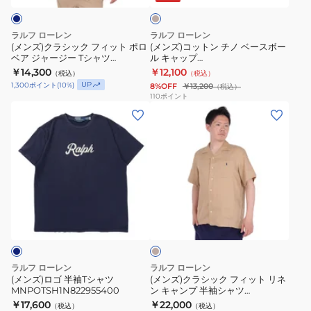
ン
ン
ュ
フ
ノ
ツ
ツ
ィ
ベ
ラルフ ローレン
ラルフ ローレン
MNPOSHO14G20594250
MNPOSHO14G20592410
ッ
ー
(メンズ)クラシック フィット ポロ
(メンズ)コットン チノ ベースボー
ベア ジャージー Tシャツ
ル キャップ
ト
ス
MNPOTSH1N822180410
MAPOHGS0J421242250
￥14,300
￥12,100
（税込）
（税込）
ポ
ボ
UP
1,300
ポイント
(
10
%)
8%OFF
￥13,200
（税込）
ロ
ー
110
ポイント
(メ
(メ
ベ
ル
ン
ン
ア
キ
ズ)
ズ)
ジ
ャ
ロ
ク
ャ
ッ
ゴ
ラ
ー
プ
半
シ
ジ
MAPOHGS0J421242250
ベ
袖
ッ
ー
ー
T
ク
T
ジ
ュ
シ
フ
シ
ャ
ィ
ャ
ラルフ ローレン
ラルフ ローレン
ツ
ッ
ツ
(メンズ)ロゴ 半袖Tシャツ
(メンズ)クラシック フィット リネ
MNPOTSH1N822955400
ン キャンプ 半袖シャツ
MNPOTSH1N822955400
ト
MNPOTSH1N822180410
MNPOWOV1N820761250
￥17,600
￥22,000
（税込）
（税込）
リ