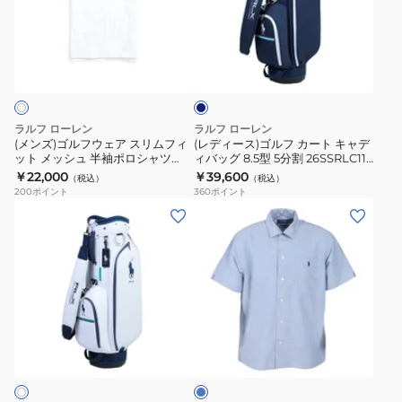
ル
ス)
MNPOSWM176203
フ
ゴ
ネ
ウ
ル
イ
ェ
フ
ビ
ー
ア
カ
ス
ー
ラルフ ローレン
ラルフ ローレン
リ
ト
(メンズ)ゴルフウェア スリムフィ
(レディース)ゴルフ カート キャデ
ット メッシュ 半袖ポロシャツ
ィバッグ 8.5型 5分割 26SSRLC111
ム
キ
MNPOKNI1N820078100
NV
￥22,000
￥39,600
（税込）
（税込）
フ
ャ
200
ポイント
360
ポイント
ィ
デ
(レ
(メ
ッ
ィ
デ
ン
ト
バ
ィ
ズ)
メ
ッ
ー
ク
ッ
グ
ス)
ラ
シ
8.5
ゴ
シ
ブ
ュ
型
ル
ッ
ル
半
5
フ
ク
ー
袖
分
カ
フ
ポ
割