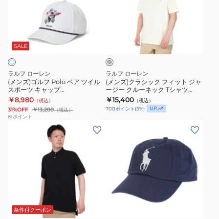
ク
ル
ラ
ル
フ
シ
ー
ク
Polo
ッ
リ
ネ
ベ
ク
ー
SALE
ッ
ム
ア
フ
ク
ツ
ィ
ラルフ ローレン
ラルフ ローレン
T
イ
ッ
(メンズ)ゴルフ Polo ベア ツイル
(メンズ)クラシック フィット ジャ
シ
スポーツ キャップ
ージー クルーネック Tシャツ
ル
ト
MAXGHGS0J420169100
MNPOTSH1N822139101
￥8,980
ャ
￥15,400
（税込）
（税込）
ス
ジ
UP
700
ポイント
(
5
%)
31%OFF
￥13,200
（税込）
ツ
ポ
ャ
81
ポイント
MNPOTSH1N822209410
(メ
(メ
ー
ー
ン
ン
ツ
ジ
ズ)
ズ、
キ
ー
ビ
レ
ャ
ク
ッ
デ
ッ
ル
グ
ィ
プ
ー
ホ
ネ
フ
ー
MAXGHGS0J420169100
ネ
イ
ィ
ス)BIG
ッ
ビ
条件付クーポン