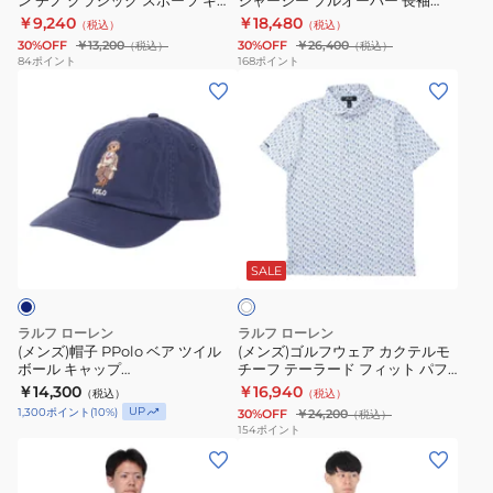
ン チノ クラシック スポーツ キャ
ジャージー プルオーバー 長袖
ッ
レ
ップ MAPOHGS0J421670300
MNXGKNI16820296100
パ
￥9,240
￥18,480
（税込）
（税込）
ト
ッ
30%OFF
￥13,200
30%OFF
￥26,400
（税込）
（税込）
ン
ン
チ
84
ポイント
168
ポイント
ツ
(メ
(メ
チ
ジ
REC
ン
ン
ノ
ャ
NYLN
ズ)
ズ)
ク
ー
ST
帽
ゴ
ラ
ジ
MNXGPNT1762020
子
ル
シ
ー
PPolo
フ
ッ
プ
ホ
ベ
ウ
ク
ル
ワ
ア
ェ
ス
オ
SALE
イ
ト
ツ
ア
ポ
ー
イ
カ
ー
バ
ラルフ ローレン
ラルフ ローレン
ル
ク
ツ
ー
(メンズ)帽子 PPolo ベア ツイル
(メンズ)ゴルフウェア カクテルモ
ボール キャップ
チーフ テーラード フィット パフ
ボ
テ
キ
長
MAPOHGS0J422339410
ォーマンス 半袖ポロシャツ
￥14,300
￥16,940
（税込）
（税込）
ー
ル
ャ
袖
MNXGKNI1N820898100
UP
1,300
ポイント
(
10
%)
30%OFF
￥24,200
（税込）
ル
モ
ッ
MNXGKNI16820296100
154
ポイント
(メ
(メ
キ
チ
プ
ン
ン
ャ
ー
MAPOHGS0J421670300