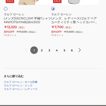
ャ
ス)
SALE
SALE
イ
ャ
ー
ポ
ト
ツ
ゴ
×
ツ
ジ
ロ
MNPOTSH1N822643100
ル
ネ
ラルフ ローレン
ラルフ ローレン
MNPOTSH1N821234100
ー
シ
フ
イ
(メンズ)SSCNCLSM1 半袖Tシャツ
(メンズ、レディース)ゴルフ ベア
T
ビ
ャ
MNPOTSH1N822643100
ユーティリティ用 ヘッドカバー
ベ
ー
RLU019 WN
￥12,320
シ
￥7,700
ツ
（税込）
（税込）
ア
30%OFF
￥17,600
30%OFF
￥11,000
（税込）
（税込）
ャ
MNXGKNI1N820898100
ユ
112
ポイント
70
ポイント
ツ
ー
MNPOTSH16820356410
テ
1
2
3
4
5
6
ィ
リ
テ
ィ
用
さらに絞り込む
ヘ
ラルフ ローレン
/
セール対象
ッ
ラルフ ローレン
/
メンズ
ラルフ ローレン
/
レディース
ド
カ
バ