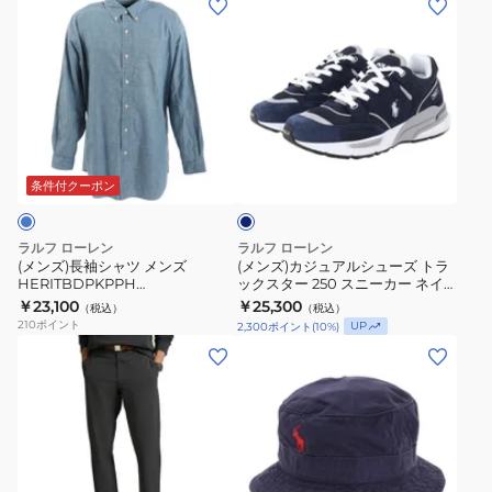
ッ
ー
ン
ン
ト
パ
ズ)
ズ)
長
ン
長
カ
袖
ツ
袖
ジ
ポ
付
シ
ュ
ネ
ロ
き
ャ
ア
イ
シ
A
ツ
ル
ビ
条件付クーポン
ャ
ラ
ー
メ
シ
ツ
イ
ン
ュ
ラルフ ローレン
ラルフ ローレン
WMXGKNINB920347001
ン
ズ
ー
(メンズ)長袖シャツ メンズ
(メンズ)カジュアルシューズ トラ
ス
HERITBDPKPPH
ックスター 250 スニーカー ネイ
HERITBDPKPPH
ズ
MNPOWOV16822243450
ビー MAPSFTW0CT20590400
￥23,100
￥25,300
コ
（税込）
（税込）
MNPOWOV16822243450
ト
210
ポイント
UP
2,300
ポイント
(
10
%)
ー
ラ
(メ
(メ
ト
ッ
ン
ン
WMXGSHONCS20146100
ク
ズ)
ズ)LOFT
ス
ゴ
COTTON
タ
ル
バ
ー
フ
ケ