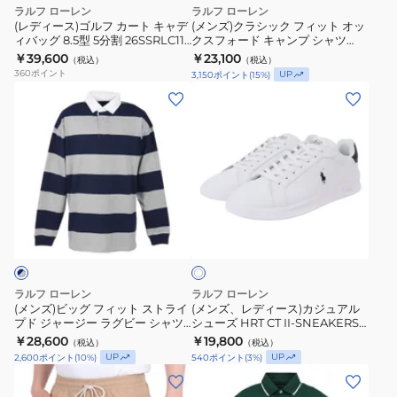
ー
ィ
ラルフ ローレン
ラルフ ローレン
ロ
26SSRLC111
ト
ッ
(レディース)ゴルフ カート キャデ
(メンズ)クラシック フィット オッ
シ
NV
ィバッグ 8.5型 5分割 26SSRLC111
クスフォード キャンプ シャツ
キ
ト
WH
MNPOWOV1N820865400
￥39,600
￥23,100
ャ
（税込）
（税込）
ャ
オ
360
ポイント
UP
3,150
ポイント
(
15
%)
ツ
デ
ッ
(メ
(メ
MNPOKNI1N820078100
ィ
ク
ン
ン
バ
ス
ズ)
ズ、
ッ
フ
ビ
レ
グ
ォ
ッ
デ
8.5
ー
グ
ィ
型
ド
ホ
フ
ー
ワ
5
キ
ィ
ス)
イ
分
ャ
ト
ッ
カ
割
ン
ト
ジ
ラルフ ローレン
ラルフ ローレン
26SSRLC111
プ
ス
ュ
(メンズ)ビッグ フィット ストライ
(メンズ、レディース)カジュアル
WH
シ
プド ジャージー ラグビー シャツ
シューズ HRT CT II-SNEAKERS-
ト
ア
MNPOKNI16824250400
ATHLET ホワイト
￥28,600
ャ
￥19,800
（税込）
（税込）
ラ
ル
MAPSFTW0CT20126100
UP
UP
2,600
ポイント
(
10
%)
540
ポイント
(
3
%)
ツ
イ
シ
(メ
(メ
MNPOWOV1N820865400
プ
ュ
ン
ン