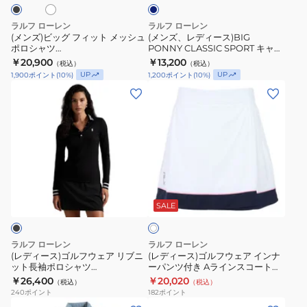
ー
ッ
PONNY
ク
ト
CLASSIC
T
ラルフ ローレン
ラルフ ローレン
メ
SPORT
シ
(メンズ)ビッグ フィット メッシュ
(メンズ、レディース)BIG
ポロシャツ
PONNY CLASSIC SPORT キャッ
ッ
キ
ャ
MNPOKNI1N822399001
プ MAPOHGS0J420231410
￥20,900
￥13,200
（税込）
（税込）
シ
ャ
ツ
MNPOKNI1N822400100
UP
UP
1,900
ポイント
(
10
%)
1,200
ポイント
(
10
%)
ュ
ッ
MNPOTSH1N822139101
(レ
(レ
ポ
プ
デ
デ
ロ
MAPOHGS0J420231410
ィ
ィ
シ
ー
ー
ャ
ス)
ス)
ツ
ゴ
ゴ
MNPOKNI1N822399001
ホ
ル
ル
ワ
MNPOKNI1N822400100
フ
フ
SALE
イ
ト
ウ
ウ
ェ
ェ
ラルフ ローレン
ラルフ ローレン
ア
ア
(レディース)ゴルフウェア リブニ
(レディース)ゴルフウェア インナ
ット長袖ポロシャツ
ーパンツ付き Aラインスコート
リ
イ
WMXGKNINB920347001
WMXGSHONCS20146100
￥26,400
￥20,020
（税込）
（税込）
ブ
ン
240
ポイント
182
ポイント
ニ
ナ
(メ
(メ