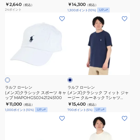
MNPOTSH1N822174100
￥2,640
￥14,300
（税込）
（税込）
り
ポ
24
ポイント
UP
1,300
ポイント
(
10
%)
RM1-
ロ
(メ
(メ
Z202
ベ
ン
ン
ア
ズ)
ズ)
ジ
ク
ク
ャ
ラ
ラ
ー
シ
シ
ジ
ネ
ッ
ッ
イ
ー
ク
ク
ビ
T
ー
ス
フ
シ
ポ
ィ
ラルフ ローレン
ラルフ ローレン
ャ
ー
ッ
(メンズ)クラシック スポーツ キャ
(メンズ)クラシック フィット ジャ
ツ
ップ MAPOHGS0J421245100
ージー クルーネック Tシャツ
ツ
ト
MNPOTSH1N822209410
￥11,000
MNPOTSH1N822174100
￥15,400
（税込）
（税込）
キ
ジ
UP
UP
1,000
ポイント
(
10
%)
700
ポイント
(
5
%)
ャ
ャ
(メ
(メ
ッ
ー
ン
ン
プ
ジ
ズ)
ズ)
MAPOHGS0J421245100
ー
ゴ
ク