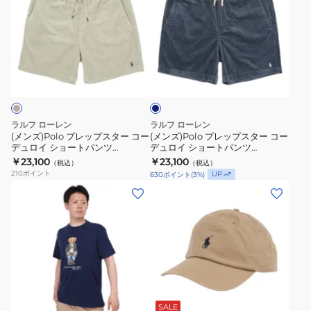
ズ)Polo
ズ)Polo
プ
プ
レ
レ
ッ
ッ
ネ
プ
プ
イ
ス
ス
ビ
ー
タ
タ
ー
ー
ラルフ ローレン
ラルフ ローレン
コ
コ
(メンズ)Polo プレップスター コー
(メンズ)Polo プレップスター コー
デュロイ ショートパンツ
デュロイ ショートパンツ
ー
ー
MNPOSHO14G20594250
MNPOSHO14G20592410
￥23,100
￥23,100
（税込）
（税込）
デ
デ
210
ポイント
UP
630
ポイント
(
3
%)
ュ
ュ
(メ
(メ
ロ
ロ
ン
ン
イ
イ
ズ)
ズ)
シ
シ
ク
コ
ョ
ョ
ラ
ッ
ー
ー
シ
ト
ト
ト
ベ
ッ
ン
ー
パ
パ
ク
チ
ジ
SALE