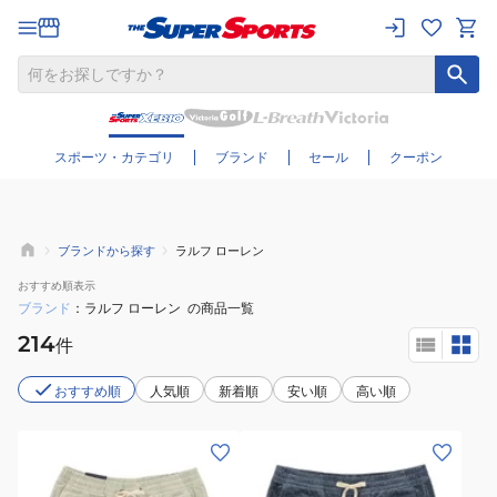
さらに絞り込む
スポーツ・カテゴリ
ブランド
セール
クーポン
ブランドから探す
ラルフ ローレン
おすすめ
順表示
ブランド
ラルフ ローレン
の商品一覧
214
件
おすすめ順
人気順
新着順
安い順
高い順
(メ
(メ
ン
ン