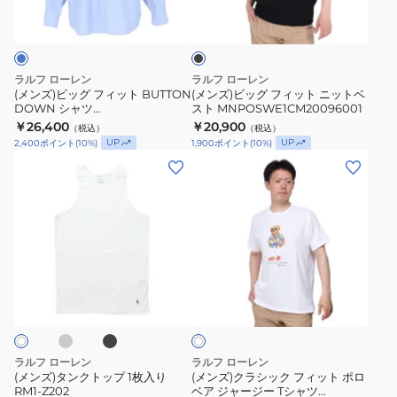
ブ
フ
フ
ラ
ィ
ィ
ッ
ク
ッ
ッ
ト
ト
ラルフ ローレン
ラルフ ローレン
BUTTON
ニ
(メンズ)ビッグ フィット BUTTON
(メンズ)ビッグ フィット ニットベ
DOWN シャツ
スト MNPOSWE1CM20096001
DOWN
ッ
MNPOWOV16824530400
￥26,400
￥20,900
（税込）
（税込）
シ
ト
UP
UP
2,400
ポイント
(
10
%)
1,900
ポイント
(
10
%)
ャ
ベ
(メ
(メ
ツ
ス
ン
ン
MNPOWOV16824530400
ト
ズ)
ズ)
MNPOSWE1CM20096001
タ
ク
ン
ラ
ク
シ
グ
ブ
ホ
ト
ッ
ラ
ワ
ッ
ッ
ク
イ
ク
ト
プ
フ
1
ィ
ラルフ ローレン
ラルフ ローレン
枚
ッ
(メンズ)タンクトップ 1枚入り
(メンズ)クラシック フィット ポロ
RM1-Z202
ベア ジャージー Tシャツ
入
ト