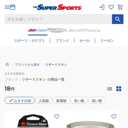
さらに絞り込む
スポーツ・カテゴリ
ブランド
セール
クーポン
ブランドから探す
リザードスキン
おすすめ
順表示
ブランド
リザードスキン
の商品一覧
18
件
おすすめ順
人気順
新着順
安い順
高い順
(メ
(メ
ン
ン