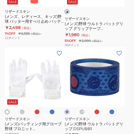
ト
ウ
SALE
SALE
ー
×
ラ
ル
リザードスキン
ブ
バ
ト
(メンズ、レディース、キッズ)野
ラ
リザードスキン
球 バッター用すべり止め バッテ
ッ
ッ
ラ
(メンズ)野球 ウルトラ バットグリ
ィングジェル GRIP BOOST
￥2,498
ク
（税込）
ップ グリップテープ
ト
バ
BOTTLE GRPBST06 速乾
DSPUBB134
1%OFF
￥2,530
（税込）
￥1,980
（税込）
グ
ッ
22
ポイント
5%OFF
￥2,090
（税込）
リ
ト
18
ポイント
(メ
(メ
ッ
グ
ン
ン
プ
リ
ズ)
ズ)
グ
ッ
バ
野
リ
プ
ッ
球
ッ
1.1mm
テ
ウ
プ
DSPUBB1
グ
レ
ブ
レ
ブ
グ
ブ
ィ
ル
テ
ッ
ル
ッ
ル
レ
ル
ド
ー
ド
ー
ン
ト
ー
ー
SALE
ー
×
×
グ
ラ
プ
シ
レ
用
バ
DSPUBB134
ル
ッ
リザードスキン
リザードスキン
バ
グ
ッ
ド
(メンズ)バッティング用グローブ
(メンズ)野球 ウルトラ バットグリ
ー
野球 プロニット
ップ DSPUBB1
ロ
ト
PRK320/330/340/350