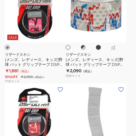
ズ、
ズ、
レ
レ
デ
デ
ィ
ィ
ブ
ブ
ホ
ー
ー
ラ
ラ
ワ
ッ
ス、
ス、
ッ
SALE
イ
ク
ク
ト
キ
キ
×
+
7
ッ
ッ
グ
リザードスキン
リザードスキン
レ
ズ)
ズ)
(メンズ、レディース、キッズ)野
(メンズ、レディース、キッズ)野
ー
球 バット グリップテープ DSP
球 バット グリップテープ DSP
野
野
ULTRA 1.1mm PINK CAMO
ULTRA 1.1mm DSPUBB1
￥1,881
￥2,090
（税込）
（税込）
球
球
19
ポイント
10%OFF
￥2,090
（税込）
バ
バ
17
ポイント
(メ
(メ
ッ
ッ
ン
ン
ト
ト
ズ、
ズ、
グ
グ
レ
レ
リ
リ
デ
デ
ッ
ッ
ィ
ィ
プ
プ
レ
ホ
グ
ー
ー
テ
テ
ッ
ワ
レ