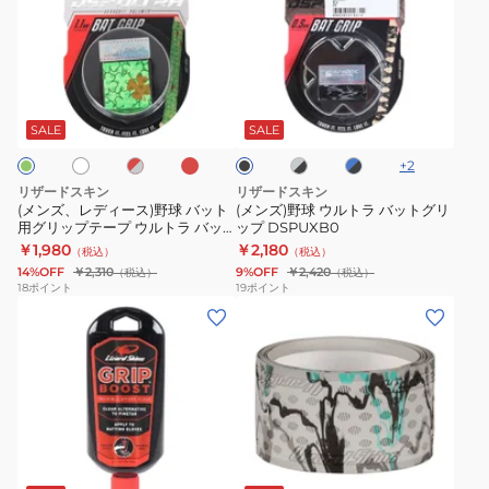
レ
野
ロ
DSPUBB184
デ
球
ニ
ィ
ウ
ッ
レ
ホ
レ
グ
ブ
ブ
ー
ル
ト
ッ
ッ
レ
ル
ラ
ド
ス)
ト
ド
ー
ー
PRK310
ッ
SALE
SALE
×
×
×
ク
野
ラ
ブ
ブ
+
2
球
バ
ラ
ラ
リザードスキン
リザードスキン
ッ
ッ
バ
ッ
(メンズ、レディース)野球 バット
(メンズ)野球 ウルトラ バットグリ
ク
ク
用グリップテープ ウルトラ バッ
ップ DSPUXB0
ッ
ト
トグリップ 1.1mm DSPUBB1
￥1,980
￥2,180
（税込）
（税込）
ト
グ
14%OFF
￥2,310
9%OFF
￥2,420
（税込）
（税込）
用
リ
18
ポイント
19
ポイント
(メ
グ
ッ
ン
リ
プ
ズ)
ッ
DSPUXB0
野
プ
球
テ
ウ
ー
グ
ル
プ
レ