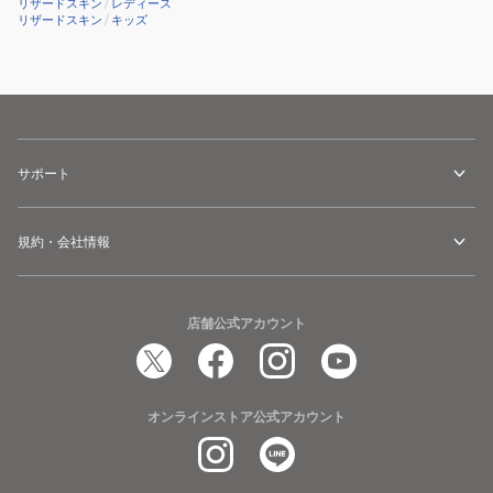
リザードスキン
/
レディース
プ
ッ
リザードスキン
/
キッズ
DSP
プ
ULTRA
グ
X
リ
0.5mm
ッ
DIAMOND
プ
WHITE
テ
サポート
ー
プ
規約・会社情報
DSPUBB142
店舗公式アカウント
オンラインストア公式アカウント