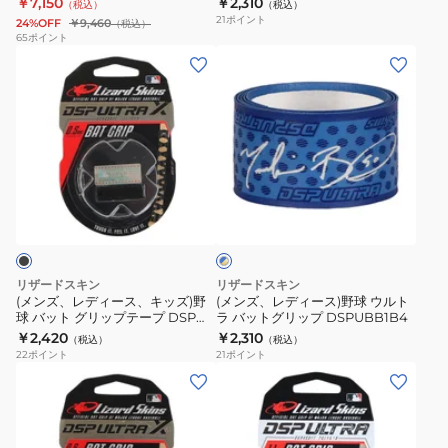
￥7,150
￥2,310
（税込）
（税込）
ー
グ
21
ポイント
24%OFF
￥9,460
（税込）
ブ
リ
65
ポイント
(メ
(メ
野
ッ
ン
ン
球
プ
ズ、
ズ、
プ
DSPUBB1
レ
レ
ロ
デ
デ
ニ
ィ
ィ
ッ
ブ
ー
ー
ト
ル
ス、
ス)
PRK320/330/340/350
ー
×
キ
野
ゴ
ッ
球
ー
リザードスキン
リザードスキン
ズ)
ウ
ル
(メンズ、レディース、キッズ)野
(メンズ、レディース)野球 ウルト
ド
球 バット グリップテープ DSP
ラ バットグリップ DSPUBB1B4
野
ル
ULTRA X 0.5mm JET BLACK
￥2,420
￥2,310
（税込）
（税込）
球
ト
22
ポイント
21
ポイント
バ
ラ
(メ
(メ
ッ
バ
ン
ン
ト
ッ
ズ、
ズ、
グ
ト
レ
レ