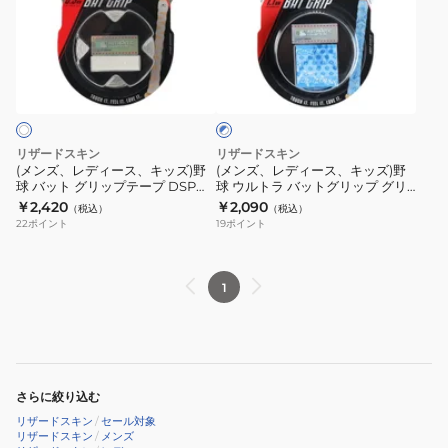
リ
グ
デ
デ
ッ
リ
ィ
ィ
ブ
プ
ッ
ー
ー
ル
テ
プ
ス、
ス、
ー
ー
DSPUBB1B4
×
キ
キ
ホ
プ
ッ
ッ
ワ
リザードスキン
リザードスキン
DSP
ズ)
ズ)
イ
(メンズ、レディース、キッズ)野
(メンズ、レディース、キッズ)野
ト
ULTRA
球 バット グリップテープ DSP
球 ウルトラ バットグリップ グリ
野
野
ULTRA X 0.5mm DIAMOND
ップテープ DSPUBB142
￥2,420
￥2,090
X
（税込）
（税込）
球
球
WHITE
22
ポイント
19
ポイント
0.5mm
バ
ウ
JET
ッ
ル
BLACK
ト
ト
1
グ
ラ
リ
バ
ッ
ッ
プ
ト
さらに絞り込む
テ
グ
リザードスキン
/
セール対象
ー
リ
リザードスキン
/
メンズ