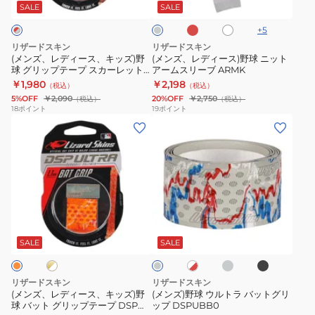
ド
ス、
ス)
イ
ー
ー
ー
SALE
SALE
ト
キ
野
プ
プ
+
5
ッ
球
DSP
DSP
リザードスキン
リザードスキン
ズ)
ニ
ULTRA
ULTRA
(メンズ、レディース、キッズ)野
(メンズ、レディース)野球 ニット
球 グリップテープ スカーレット
アームスリーブ ARMK
野
ッ
1.1mm
1.1mm
カモ DSPUBB152
￥1,980
￥2,198
（税込）
（税込）
球
ト
PINK
DSPUBB1
5%OFF
￥2,090
20%OFF
￥2,750
（税込）
（税込）
グ
ア
CAMO
18
ポイント
19
ポイント
(メ
(メ
リ
ー
ン
ン
ッ
ム
ズ、
ズ)
プ
ス
レ
野
テ
リ
デ
球
ー
ー
ィ
ウ
プ
ブ
カ
ブ
ゴ
ホ
グ
ー
ル
ス
ARMK
モ
ラ
ワ
レ
グ
ッ
ス、
ト
イ
カ
ー
SALE
SALE
レ
ク
ト
キ
ラ
ー
ー
×
ッ
バ
レ
レ
リザードスキン
リザードスキン
ッ
ズ)
ッ
ッ
(メンズ、レディース、キッズ)野
(メンズ)野球 ウルトラ バットグリ
ド
球 バット グリップテープ DSP
ップ DSPUBB0
野
ト
ト