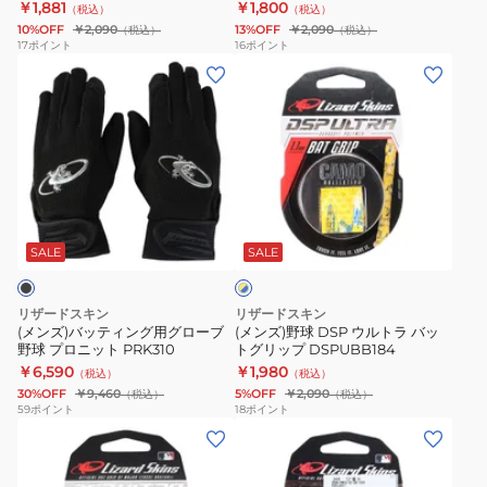
ULTRA 1.1mm
￥1,881
￥1,800
（税込）
（税込）
球
グ
カ
10%OFF
￥2,090
13%OFF
￥2,090
（税込）
（税込）
バ
リ
モ
17
ポイント
16
ポイント
(メ
(メ
ッ
ッ
DSPUBB152
ン
ン
ト
プ
ズ)
ズ)
グ
DSPUBB0
バ
野
リ
ッ
球
ッ
テ
DSP
プ
イ
ィ
ウ
テ
エ
ン
ル
ー
SALE
SALE
ロ
ー
グ
ト
プ
×
用
ラ
DSP
ブ
リザードスキン
リザードスキン
グ
バ
ル
ULTRA
(メンズ)バッティング用グローブ
(メンズ)野球 DSP ウルトラ バッ
ー
野球 プロニット PRK310
トグリップ DSPUBB184
ロ
ッ
1.1mm
￥6,590
￥1,980
（税込）
（税込）
ー
ト
30%OFF
￥9,460
5%OFF
￥2,090
（税込）
（税込）
ブ
グ
59
ポイント
18
ポイント
(メ
(メ
野
リ
ン
ン
球
ッ
ズ、
ズ)
プ
プ