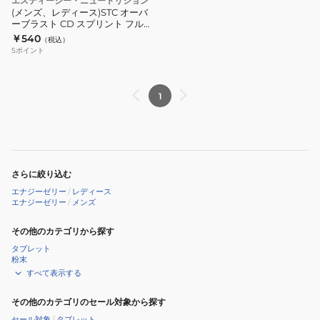
エスティーシー・ニュートリション
(メンズ、レディース)STC オーバ
ーブラスト CD スプリント フルー
ツR STCOBPCDF1
￥540
（税込）
5
ポイント
1
さらに絞り込む
エナジーゼリー
/
レディース
エナジーゼリー
/
メンズ
その他のカテゴリから探す
タブレット
粉末
すべて表示する
その他のカテゴリのセール対象から探す
セール対象
/
タブレット