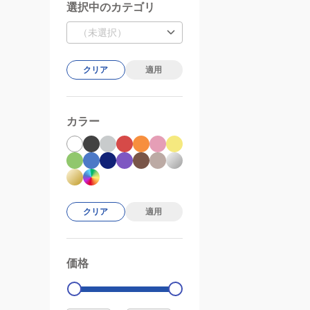
選択中のカテゴリ
（未選択）
クリア
適用
カラー
クリア
適用
価格
99000
0