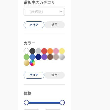
選択中のカテゴリ
（未選択）
クリア
適用
カラー
クリア
適用
価格
99000
0