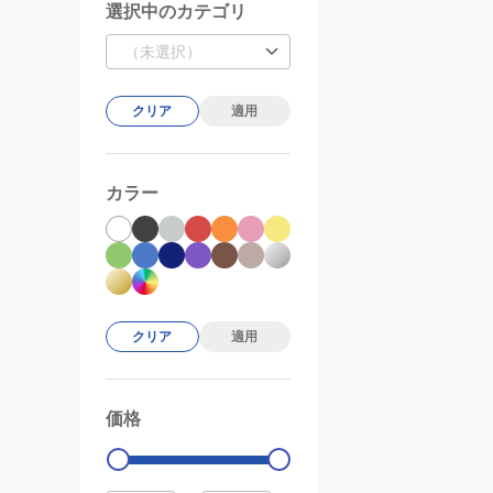
選択中のカテゴリ
（未選択）
クリア
適用
カラー
クリア
適用
価格
99000
0