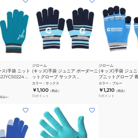
ジローム
ジローム
ス)手袋 ニット
(キッズ)手袋 ジュニア ボーダーニ
(キッズ)手袋 ジュ
JYC50224 防
ットグローブ サックス
プニットグローブ 
WG5F0006-WA902-GRST SAX
WG5F0007-WA90
カラー
：
サックス
カラー
：
ブルー
滑り止め付き 防寒 ジュニア手袋
滑り止め付き 防寒 
￥1,100
￥1,210
（税込）
（税込）
10
ポイント
11
ポイント
税込）