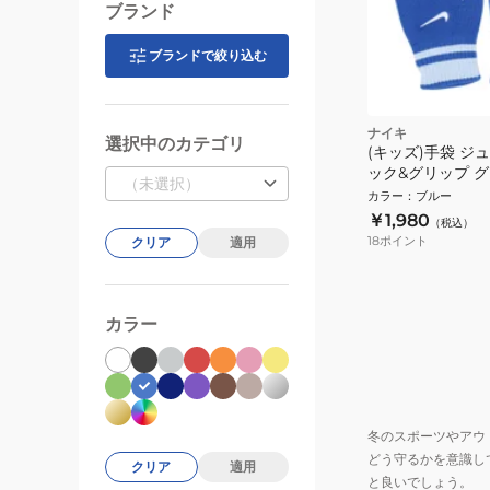
ブランド
ブランドで絞り込む
ナイキ
選択中のカテゴリ
(キッズ)手袋 ジ
ック&グリップ 
（未選択）
ック 3.0 両手用
カラー
：
ブルー
CW3031-466 
￥1,980
（税込）
プ付き
18
ポイント
クリア
適用
カラー
冬のスポーツやアウ
どう守るかを意識し
クリア
適用
と良いでしょう。