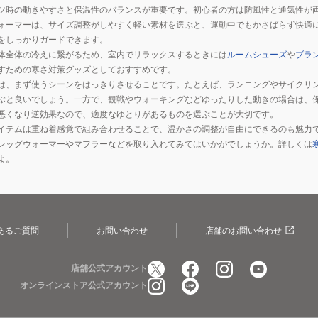
ツ時の動きやすさと保温性のバランスが重要です。初心者の方は防風性と通気性が
ォーマーは、サイズ調整がしやすく軽い素材を選ぶと、運動中でもかさばらず快適
をしっかりガードできます。
体全体の冷えに繋がるため、室内でリラックスするときには
ルームシューズ
や
ブラ
すための寒さ対策グッズとしておすすめです。
は、まず使うシーンをはっきりさせることです。たとえば、ランニングやサイクリ
ぶと良いでしょう。一方で、観戦やウォーキングなどゆったりした動きの場合は、
悪くなり逆効果なので、適度なゆとりがあるものを選ぶことが大切です。
イテムは重ね着感覚で組み合わせることで、温かさの調整が自由にできるのも魅力
レッグウォーマーやマフラーなどを取り入れてみてはいかがでしょうか。詳しくは
よ。
あるご質問
お問い合わせ
店舗のお問い合わせ
店舗公式アカウント
オンラインストア公式アカウント