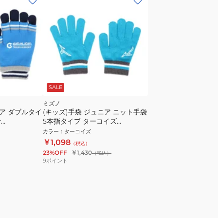
SALE
ミズノ
ニア ダブルタイ
(キッズ)手袋 ジュニア ニット手袋
青
5本指タイプ ターコイズ
2-GRST BLU
32JYC90224 滑り止め付き
カラー
：
ターコイズ
ジュニア手袋
￥1,098
（税込）
23%OFF
￥1,430
（税込）
9
ポイント