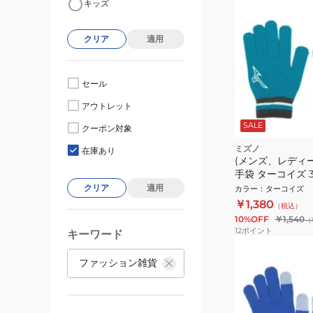
キッズ
クリア
適用
セール
アウトレット
SALE
クーポン対象
ミズノ
在庫あり
(メンズ、レディー
手袋 ターコイズ 32
寒 滑り止め付き
クリア
適用
カラー
：
ターコイズ
￥1,380
（税込）
10%OFF
￥1,540
（
12
ポイント
キーワード