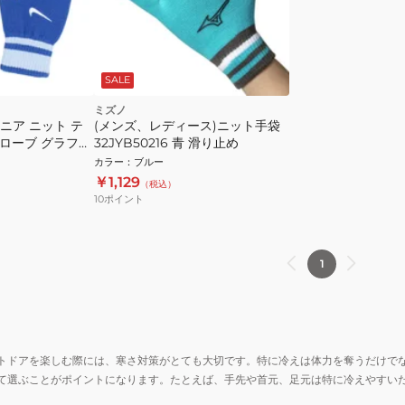
SALE
ミズノ
ュニア ニット テ
(メンズ、レディース)ニット手袋
グローブ グラフィ
32JYB50216 青 滑り止め
 青 SMサイズ
カラー
：
ブルー
子供用 防寒 グリッ
￥1,129
（税込）
10
ポイント
1
トドアを楽しむ際には、寒さ対策がとても大切です。特に冷えは体力を奪うだけで
て選ぶことがポイントになります。たとえば、手先や首元、足元は特に冷えやすい