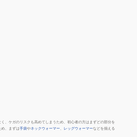
なく、ケガのリスクも高めてしまうため、初心者の方はまずどの部分を
ため、まずは
手袋
や
ネックウォーマー
、
レッグウォーマー
などを揃える