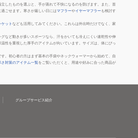
両立したものを選ぶと、手が蒸れて不快になるのを防げます。また、首
に過ごせます。寒さが厳しい日には
マフラー
や
イヤーマフラー
も検討す
ンケット
なども活用してみてください。これらは外出時だけでなく、家
ングなど動きが多いスポーツなら、汗をかいても冷えにくい速乾性や伸
保温性を重視した厚手のアイテムが向いています。サイズは、体にぴっ
です。初心者の方はまず基本の手袋やネックウォーマーから始めて、自
寒さ対策のアイテム一覧
をご覧いただくと、用途や好みに合った商品が
グループサービス紹介