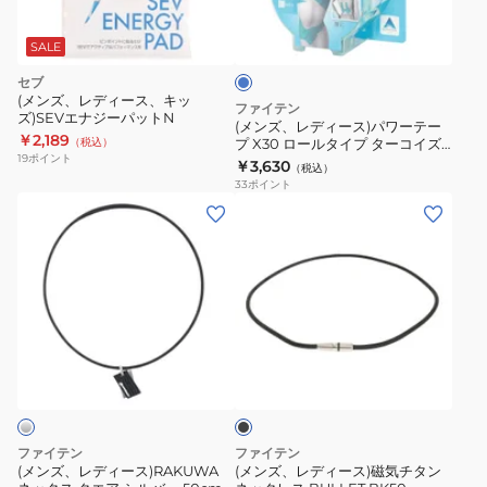
タ
イ
ー
ー
プ
ス)
コ
SALE
ピ
イ
パ
セブ
ズ
ン
ワ
(メンズ、レディース、キッ
ファイテン
ク
ズ)SEVエナジーパットN
ー
(メンズ、レディース)パワーテー
￥2,189
ロ
（税込）
プ X30 ロールタイプ ターコイズ
テ
19
ポイント
ロゴ入り 0126PT871229
￥3,630
ゴ
（税込）
ー
33
ポイント
入
プ
(メ
(メ
り
X30
ン
ン
0126PT871029
ロ
ズ、
ズ、
ー
レ
レ
ル
デ
デ
タ
ィ
ィ
ブ
イ
ー
ー
ラ
プ
ス)RAKUWA
ス)
ッ
タ
ク
ネ
磁
ー
ッ
気
ファイテン
ファイテン
コ
ク
チ
(メンズ、レディース)RAKUWA
(メンズ、レディース)磁気チタン