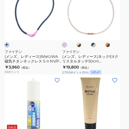
ズ、
ズ、
レ
レ
デ
デ
ィ
ィ
ゴ
ブ
オ
ピ
ー
ー
ー
ラ
レ
ン
ス)RAKUWA
ス)
ル
ッ
ン
ク
ド
ク
ジ
×
磁
ネ
×
×
×
ゴ
気
ッ
ブ
グ
ブ
ー
ファイテン
ファイテン
ラ
レ
ラ
チ
ク
ル
(メンズ、レディース)RAKUWA
(メンズ、レディース)ネックEXク
ッ
ー
ッ
ド
磁気チタンネックレス S-II NV/PK
リスタルタッチ50cm
タ
EX
ク
ク
45cm 0222TG887152
0223TG909353/0223TG909553/0223
￥3,960
￥19,800
（税込）
（税込）
ン
ク
36
ポイント
UP
2,700
ポイント
(
15
%)
ネ
リ
ッ
ス
ク
タ
レ
ル
ス
タ
S-
ッ
II
チ
NV/PK
50cm
SALE