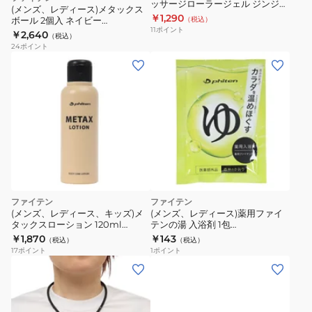
ッサージローラージェル ジンジャ
ッ
(メンズ、レディース)メタックス
ーシトラスの香り 80g 163627
￥1,290
ボール 2個入 ネイビー
（税込）
ク
11
ポイント
0418KO607000
￥2,640
（税込）
ス
24
ポイント
ボ
ー
ル
2
個
入
ネ
イ
ビ
ファイテン
ファイテン
ー
(メンズ、レディース、キッズ)メ
(メンズ、レディース)薬用ファイ
0418KO607000
タックスローション 120ml
テンの湯 入浴剤 1包
1024EY187000 マッサージロー
1024NY036001 冷え しもやけ
￥1,870
￥143
（税込）
（税込）
ション ボディーローション
17
ポイント
1
ポイント
(メ
(メ
ン
ン
ズ、
ズ、