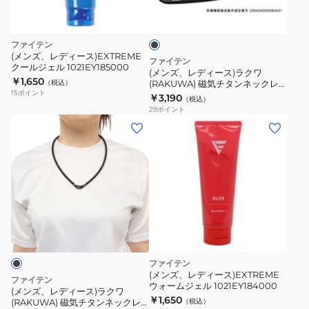
ブ
II
ー
ラ
NV/BL
ス)
ッ
55cm
ク
ラ
ファイテン
0222TG887254
ク
(メンズ、レディース)EXTREME
ファイテン
クールジェル 1021EY185000
ワ
(メンズ、レディース)ラクワ
￥1,650
（税込）
(RAKUWA) 磁気チタンネックレ
(RAKUWA)
15
ポイント
スS-2 45cm 0215TG677052 (ブ
￥3,190
（税込）
磁
ラック)
29
ポイント
気
(メ
チ
ン
タ
ズ、
ン
レ
ネ
デ
ッ
ィ
ク
ー
レ
ス)
ス
ラ
ファイテン
S-
ク
(メンズ、レディース)EXTREME
ファイテン
2
ウォームジェル 1021EY184000
ワ
(メンズ、レディース)ラクワ
￥1,650
45cm
(RAKUWA) 磁気チタンネックレ
（税込）
(RAKUWA)