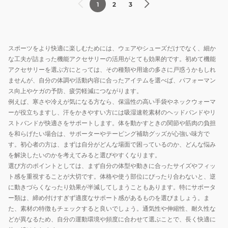
1
2
3
スポーツをより快適に楽しむためには、ウェアやシューズだけでなく、細か
な工夫が詰まった機能アクセサリーの活用がとても効果的です。初めて機能
アクセサリーを選ぶ方にとっては、その種類や用途の多さに戸惑うかもしれ
ませんが、自分の体調や活動内容に合ったアイテムを選べば、パフォーマン
ス向上やケガの予防、疲労軽減につながります。
例えば、寒さや冷えが気になる方なら、保温性の高い手袋やネックウォーマ
ーが役立ちますし、汗をかきやすい方には吸湿速乾素材のヘッドバンドやリ
ストバンドが快適さをサポートします。体を動かすときの関節や筋肉の負担
を和らげたい場合は、サポーターやテーピング補助グッズが心強い味方で
す。初心者の方は、まずは自分がどんな場面で困っているのか、どんな悩み
を解決したいのかを考えてみると選びやすくなります。
選び方のポイントとしては、まず自分の体型や動きに合ったサイズやフィッ
ト感を重視することが大切です。体格や使う部位にぴったり合わないと、逆
に動きづらくなったり効果が半減してしまうこともあります。特にサポータ
ー類は、締め付けすぎず適度なサポート感があるものを選びましょう。ま
た、素材の特徴もチェックすると良いでしょう。通気性や伸縮性、耐久性な
どが異なるため、自分の運動環境や頻度に合わせて選ぶことで、長く快適に