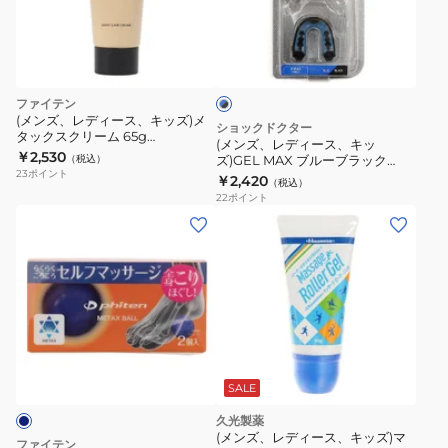
ィ
ブ
ー
ル
ス、
ー
×
キ
ファイテン
ブ
ッ
(メンズ、レディース、キッズ)メ
ラ
ショックドクター
タックスクリーム 65g
ズ)GEL
ッ
(メンズ、レディース、キッ
1024EY190000 ボディクリーム
￥2,530
ク
（税込）
ズ)GEL MAX ブルーブラック
MAX
マッサージクリーム
23
ポイント
6100A
￥2,420
（税込）
ブ
22
ポイント
ル
(メ
ー
ン
ブ
ズ、
ラ
レ
ッ
デ
ク
ィ
6100A
ー
ス)
SALE
メ
久光製薬
タ
(メンズ、レディース、キッズ)マ
ファイテン