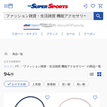
さらに絞り込む
スポーツ・カテゴリ
ブランド
セール
クーポン
商品一覧
おすすめ
順表示
サイズ
FF
/
"ファッション雑貨・生活雑貨 機能アクセサリー"
の商品一覧
94
件
おすすめ順
人気順
新着順
安い順
高い順
(メ
(メ
ン
ン