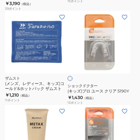
15
ポイント
スS-2 55cm 0215TG677054 (ブ
￥3,190
0215TG677052
（税込）
磁
ラック)
29
ポイント
(ブ
気
(キ
ラ
チ
ッ
ッ
タ
ズ)
ク)
ン
プ
ネ
ロ
ッ
ユ
ク
ク
ー
リ
レ
ス
ア
ス
ク
ザムスト
S-
リ
(メンズ、レディース、キッズ)コ
ショックドクター
2
ールド&ホットパック ザムスト
ア
(キッズ)プロ ユース クリア 5190Y
￥1,210
55cm
（税込）
5190Y
￥1,430
（税込）
11
ポイント
0215TG677054
13
ポイント
(メ
(ブ
ン
ラ
ズ、
ッ
レ
ク)
デ