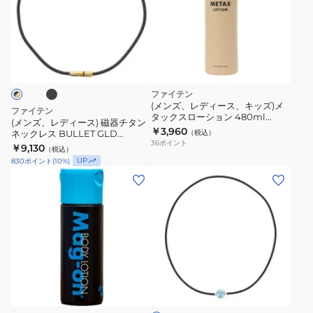
レ
ス
ー
デ
S-
ド
ィ
ブ
II
ゴ
ー
BK/GUN
ー
ス)
45cm
ル
磁
ファイテン
0222TG887052
ド
器
(メンズ、レディース、キッズ)メ
ファイテン
50cm
タックスローション 480ml
チ
(メンズ、レディース) 磁器チタン
1024EY188000 マッサージロー
0226TG954053
￥3,960
ネックレス BULLET GLD
（税込）
タ
ション ボディーローション
36
ポイント
0219TG805053 0219TG805153
￥9,130
（税込）
ン
UP
830
ポイント
(
10
%)
ネ
(メ
ッ
ン
ク
ズ、
レ
レ
ス
デ
BULLET
ィ
GLD
ラ
ー
イ
0219TG805053
ス)RAKUWA
ト
0219TG805153
ブ
ネ