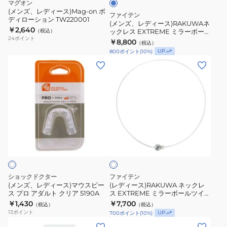
マグオン
ル
ッ
(メンズ、レディース)Mag-on ボ
ー
ファイテン
ディローション TW220001
ク
(メンズ、レディース)RAKUWAネ
￥2,640
（税込）
ックレス EXTREME ミラーボール
レ
24
ポイント
( ライト) 40cm 0223TG922151
￥8,800
（税込）
ス
UP
800
ポイント
(
10
%)
EXTREME
(メ
(レ
ミ
ン
デ
ラ
ズ、
ィ
ー
レ
ー
ボ
デ
ス)RAKUWA
ー
ィ
ネ
ル
ホ
ー
ッ
ワ
(
ス)
ク
イ
ラ
ト
マ
レ
イ
ウ
ス
ショックドクター
ファイテン
ト)
ス
EXTREME
(メンズ、レディース)マウスピー
(レディース)RAKUWA ネックレ
40cm
ス プロ アダルト クリア 5190A
ス EXTREME ミラーボールツイン
ピ
ミ
ライトブルー/パール 45cm
￥1,430
0223TG922151
￥7,700
（税込）
（税込）
ー
ラ
0223TG905252
13
ポイント
UP
700
ポイント
(
10
%)
ス
ー
(メ