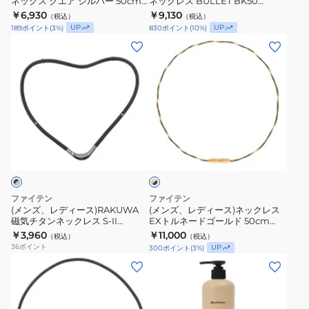
イ
ネックス クエア シルバー 50cm
ネックレス BULLET BK50
ス
タ
0226TG952153
0217TG738053
￥6,930
￥9,130
ズ
（税込）
（税込）
ク
ン
UP
UP
189
ポイント
(
3
%)
830
ポイント
(
10
%)
ロ
エ
ネ
(メ
(メ
ゴ
ア
ッ
ン
ン
入
シ
ク
ズ、
ズ、
り
ル
レ
レ
レ
0126PT871229
バ
ス
デ
デ
ー
BULLET
ィ
ィ
50cm
BK50
ゴ
ー
ー
ー
0226TG952153
0217TG738053
ス)RAKUWA
ス)
ル
ド
磁
ネ
×
気
ッ
ブ
ファイテン
ファイテン
チ
ク
ラ
(メンズ、レディース)RAKUWA
(メンズ、レディース)ネックレス
ッ
磁気チタンネックレス S-II
EXトルネードゴールド 50cm
タ
レ
ク
BK/GUN 45cm 0222TG887052
0226TG954053
￥3,960
￥11,000
（税込）
（税込）
ン
ス
36
ポイント
UP
300
ポイント
(
3
%)
ネ
EX
(メ
ッ
ト
ン
ク
ル
ズ、
レ
ネ