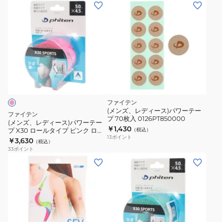
(メ
ー
ン
ブ
ズ、
レ
レ
ス
デ
レ
ィ
ッ
ー
ト
ス)
WHITE
パ
ファイテン
17cm
ワ
(メンズ、レディース)パワーテー
ファイテン
プ 70枚入 0126PT850000
ー
(メンズ、レディース)パワーテー
￥1,430
プ X30 ロールタイプ ピンク ロゴ
（税込）
テ
13
ポイント
入り 0126PT871029
￥3,630
（税込）
ー
33
ポイント
プ
(メ
X30
ン
ロ
ズ、
ー
レ
ル
デ
タ
ィ