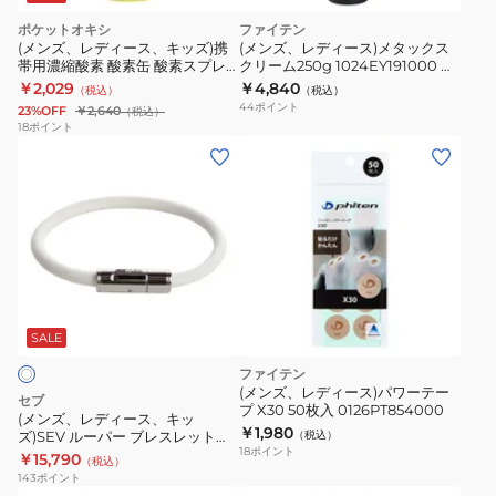
45cm
0223TG909353/0223TG909553/0
ポケットオキシ
ファイテン
0222TG887152
(メンズ、レディース、キッズ)携
(メンズ、レディース)メタックス
帯用濃縮酸素 酸素缶 酸素スプレ
クリーム250g 1024EY191000 ボ
ー ポケットオキシ 酸素濃度99%
ディクリーム マッサージクリーム
￥2,029
￥4,840
（税込）
（税込）
10リットル POX-04
44
ポイント
23%OFF
￥2,640
（税込）
18
ポイント
(メ
ン
ズ、
レ
デ
ィ
ー
ス、
SALE
キ
ファイテン
ッ
(メンズ、レディース)パワーテー
セブ
プ X30 50枚入 0126PT854000
ズ)SEV
(メンズ、レディース、キッ
￥1,980
ズ)SEV ルーパー ブレスレット
（税込）
ル
18
ポイント
WHITE 17cm
￥15,790
（税込）
ー
143
ポイント
パ