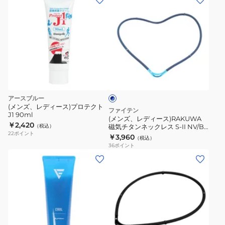
プ
ボ
ン
ロ
ー
ズ、
ア
ル
レ
ダ
ツ
デ
ル
イ
ィ
ト
ン
ネ
ー
イ
ク
ラ
ス)RAKUWA
ビ
リ
イ
ー
磁
アースブルー
×
ア
ト
気
(メンズ、レディース)プロテクト
ブ
ファイテン
5190A
ブ
J1 90ml
チ
ル
(メンズ、レディース)RAKUWA
￥2,420
ル
ー
（税込）
磁気チタンネックレス S-II NV/BL
タ
22
ポイント
55cm 0222TG887254
ー/
￥3,960
（税込）
ン
36
ポイント
パ
ネ
(メ
ー
ッ
ン
ル
ク
ズ、
45cm
レ
レ
0223TG905252
ス
デ
S-
ィ