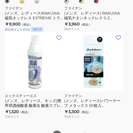
×
×
×
45cm
ク
気
磁
ゴ
レ
シ
ファイテン
ファイテン
21cm
ー
ッ
ネ
気
ル
(メンズ、レディース)RAKUWA
(メンズ、レディース) RAKUWA
ル
ド
バ
0423TB017
磁気ネックレス EXTREME トライ
磁気チタンネックレス S-2
ッ
チ
ド
ー
バル 50cm
0221TG86
￥9,900
￥3,960
（税込）
（税込）
ク
タ
0223TG902053/0223TG902153/0223TG902253
36
ポイント
UP
900
ポイント
(
10
%)
レ
ン
ス
ネ
EXTREME
ッ
ト
ク
ラ
レ
イ
ス
バ
S-
ル
2
50cm
0221TG86
エックスティーエス
ファイテン
0223TG902053/0223TG902153/0223TG902253
(メンズ、レディース、キッズ)携
(メンズ、レディース)パワーテー
帯用濃縮酸素 酸素缶 酸素スプレ
プ メタックス 50枚入
ー 酸素濃度95% 5リットル
0126PT856000
￥1,320
￥3,300
（税込）
（税込）
12
ポイント
30
ポイント