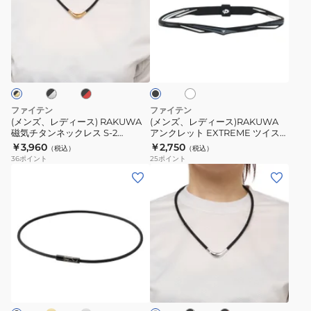
レ
レ
デ
デ
ィ
ィ
ブ
ブ
ホ
ブ
ー
ー
ラ
ワ
ラ
ス)
ス)RAKUWA
ッ
イ
ッ
ク
ト
ク
RAKUWA
ア
磁
ン
ファイテン
ファイテン
気
ク
(メンズ、レディース) RAKUWA
(メンズ、レディース)RAKUWA
磁気チタンネックレス S-2
アンクレット EXTREME ツイスト
チ
レ
0221TG86 45cm
ブラック 21cm 0423TB017
￥3,960
￥2,750
（税込）
（税込）
タ
ッ
36
ポイント
25
ポイント
ン
ト
(メ
(メ
ネ
EXTREME
ン
ン
ッ
ツ
ズ、
ズ、
ク
イ
レ
レ
レ
ス
デ
デ
ス
ト
ィ
ィ
ゴ
シ
ブ
ブ
ブ
S-
ブ
ー
ー
ル
ラ
ラ
ラ
2
ラ
バ
ス)RAKUWA
ス)
ッ
ッ
ッ
ー
ク
ク
0221TG86
ッ
ク
磁
RAKUWA