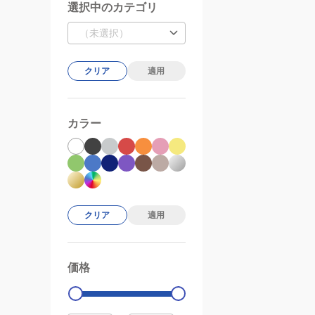
選択中のカテゴリ
（未選択）
クリア
適用
カラー
クリア
適用
価格
99000
0