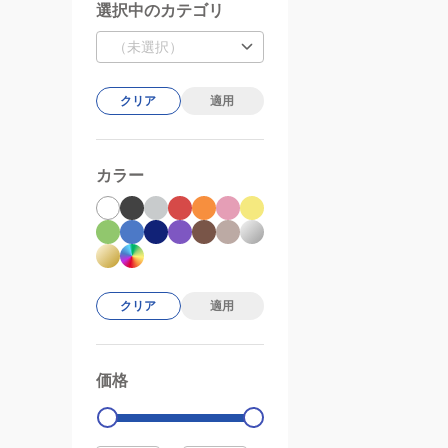
選択中のカテゴリ
（未選択）
クリア
適用
カラー
クリア
適用
価格
99000
0