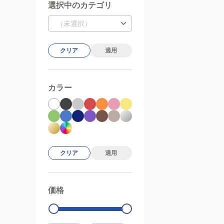
選択中のカテゴリ
（未選択）
クリア
適用
カラー
クリア
適用
価格
99000
0