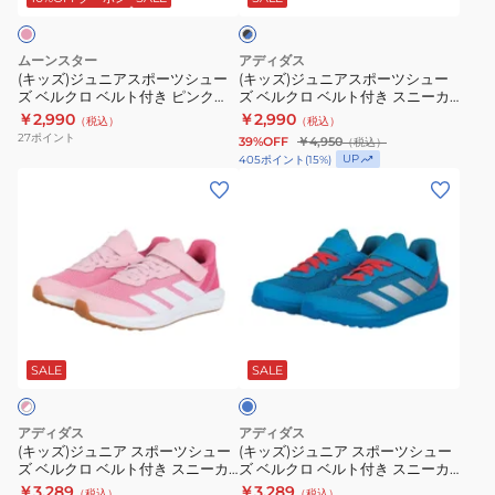
ッ
ク
付
ン
フ
ポ
ポ
×
き
7PSV
ラ
ー
ー
ブ
ムーンスター
アディダス
ス
ブ
ッ
ツ
ツ
ル
(キッズ)ジュニアスポーツシュー
(キッズ)ジュニアスポーツシュー
ー
ズ ベルクロ ベルト付き ピンク
ズ ベルクロ ベルト付き スニーカ
ニ
ラ
シ
シ
シ
MSCN C415 12187274 26SS スニ
ー コアファイト 5 ブラック ブル
￥2,990
￥2,990
（税込）
（税込）
ー
ッ
ュ
ュ
ュ
ーカー
ー NLD75-JP9399 トレーニング
27
ポイント
39%OFF
￥4,950
（税込）
シューズ
カ
ク
グ
ー
ー
UP
405
ポイント
(
15
%)
ー
FB7690-
リ
ズ
ズ
(キ
(キ
フ
003
ー
ベ
ベ
ッ
ッ
ァ
ベ
ン
ル
ル
ズ)
ズ)
イ
ル
IQ5811-
ク
ク
ジ
ジ
ト
ク
700
ロ
ロ
ュ
ュ
EL
ロ
ス
ベ
ベ
ニ
ニ
ブ
K
ベ
ポ
ル
ル
ア
ア
ル
レ
ル
ー
ト
ト
ス
ス
ー
SALE
SALE
ッ
ト
ツ
付
付
ポ
ポ
ド
付
シ
き
き
ー
ー
アディダス
アディダス
シ
き
ュ
ピ
ス
ツ
ツ
(キッズ)ジュニア スポーツシュー
(キッズ)ジュニア スポーツシュー
ズ ベルクロ ベルト付き スニーカ
ズ ベルクロ ベルト付き スニーカ
ル
ス
ー
ン
ニ
シ
シ
ー ファイト EL K ピンク ホワイト
ー ファイト EL K ブルー NSZ68-
￥3,289
￥3,289
（税込）
（税込）