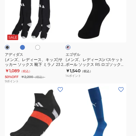
ズ、
ズ、
レ
レ
デ
デ
ィ
ィ
ブ
ホ
ブ
ー
ー
ワ
ラ
ス、
ス)
イ
SALE
ッ
ト
ク
キ
バ
×
ッ
ス
ピ
アディダス
エゴザル
ズ)
ケ
ン
(メンズ、レディース、キッズ)サ
(メンズ、レディース)バスケット
ク
ッカー ソックス 靴下 ミラノ 23 2
ボール ソックス RS ロゴソックス
サ
ッ
足組 ソックス KPW74-
RIKU 瀬川選手
￥1,089
￥1,540
（税込）
（税込）
ッ
ト
JD1902/JD1903/JD1904
ERAL99USC001RSC216
14
ポイント
50%OFF
￥2,200
（税込）
カ
ボ
9
ポイント
(メ
(メ
ー
ー
ン
ン
ソ
ル
ズ、
ズ)
ッ
ソ
レ
サ
ク
ッ
デ
ッ
ス
ク
ィ
カ
靴
ス
ブ
ネ
ブ
ー
ー
下
RS
ラ
イ
ル