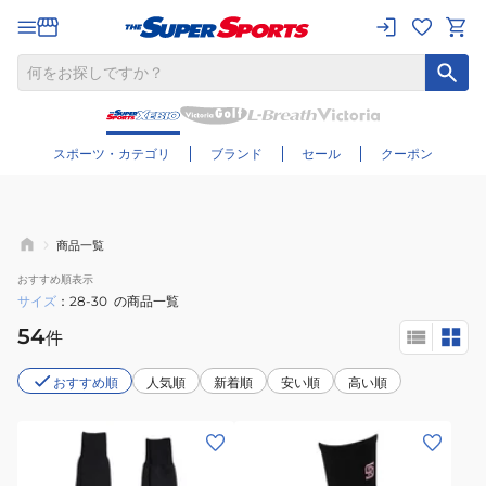
さらに絞り込む
スポーツ・カテゴリ
ブランド
セール
クーポン
商品一覧
おすすめ
順表示
サイズ
28-30
の商品一覧
54
件
おすすめ順
人気順
新着順
安い順
高い順
(メ
(メ
ン
ン