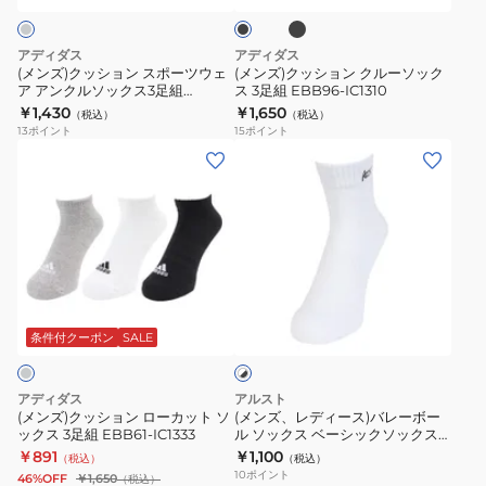
ク
ク
ス
ク
ク
UAS8310
ポ
ル
3ST
アディダス
アディダス
ー
ー
フ
(メンズ)クッション スポーツウェ
(メンズ)クッション クルーソック
ア アンクルソックス3足組
ス 3足組 EBB96-IC1310
ツ
ソ
ッ
EBB63-IC1281
￥1,430
￥1,650
（税込）
（税込）
ウ
ッ
ト
13
ポイント
15
ポイント
ェ
ク
ボ
(メ
(メ
ア
ス
ー
ン
ン
ア
3
ル
ズ)
ズ、
ン
足
ソ
ク
レ
ク
組
ッ
ッ
デ
ル
EBB96-
ク
シ
ィ
ホ
ソ
IC1310
ス
ョ
ー
ワ
ッ
OFV99-
ン
ス)
条件付クーポン
SALE
イ
ク
KL8622
ト
ロ
バ
×
ス
ー
レ
ブ
アディダス
アルスト
3
カ
ー
ラ
(メンズ)クッション ローカット ソ
(メンズ、レディース)バレーボー
ッ
足
ックス 3足組 EBB61-IC1333
ル ソックス ベーシックソックス
ッ
ボ
ク
ショート VB23SE10-10
￥891
￥1,100
組
（税込）
（税込）
ト
ー
10
ポイント
46%OFF
￥1,650
（税込）
EBB63-