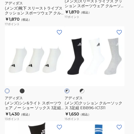
(メンズ)スリーストライプス クッ
アディダス
3
30cm
ション スポーツウェア クルーソ
ラ
(メンズ)靴下 スリーストライプス
ックス 3足組 UW730-KE5501
￥1,870
足
クッション スポーツウェア クル
（税込）
イ
17
ポイント
ーソックス 3足組 白×青 25-30cm
￥1,870
組
（税込）
プ
UW730-KE5502 ソックス
17
ポイント
EBB63-
ス
(メ
(メ
HT3441
ク
ン
ン
ッ
ズ)
ズ)
シ
シ
ク
ョ
ン
ッ
ン
&
シ
ブ
ブ
ブ
ス
ラ
ョ
ラ
ラ
ポ
イ
ン
ッ
ッ
ク
ー
ク
ト
ク
×
×
ツ
ス
ル
ホ
ホ
アディダス
アディダス
ウ
ワ
ポ
ー
ワ
(メンズ)シン&ライト スポーツウ
(メンズ)クッション クルーソック
イ
イ
ェ
ェア ノー ショー ソックス 3足組
ス 3足組 EBB96-IC1311
ー
ソ
ト
ト
ZL141
￥1,430
￥1,650
ア
（税込）
（税込）
ツ
ッ
13
ポイント
15
ポイント
ク
ウ
ク
(メ
(メ
ル
ェ
ス
ン
ン