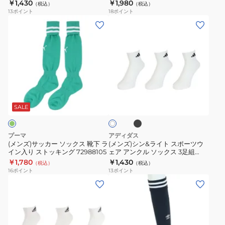
DVT59
ク S-R-SB
￥1,430
￥1,980
ッ
（税込）
（税込）
ウ
ッ
13
ポイント
18
ポイント
ク
ェ
ク
(メ
(メ
ス
ア
ス
ン
ン
3
ア
ラ
ズ)
ズ)
足
ン
ウ
サ
シ
組
ク
ン
ッ
ン
EBB63-
ル
ド
カ
&
ブ
IC1277
ホ
ソ
シ
ー
ラ
ラ
ワ
ッ
ョ
ッ
ソ
イ
SALE
イ
ク
ク
ー
ト
ッ
ト
ス
ト
ク
ス
プーマ
アディダス
3
丈
ス
ポ
(メンズ)サッカー ソックス 靴下 ラ
(メンズ)シン&ライト スポーツウ
足
ブ
イン入り ストッキング 72988105
ェア アンクル ソックス 3足組
靴
ー
WH755
￥1,780
￥1,430
組
ラ
（税込）
（税込）
下
ツ
16
ポイント
13
ポイント
DVT59
ッ
ラ
ウ
(メ
(メ
ク
イ
ェ
ン
ン
S-
ン
ア
ズ、
ズ)
R-
入
ア
レ
サ
SB