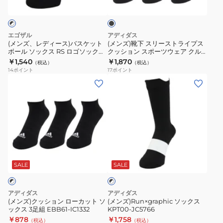
HT3434
ス)
ー
ッ
ク
バ
ス
ス
ト
エゴザル
アディダス
ケ
ラ
(メンズ、レディース)バスケット
(メンズ)靴下 スリーストライプス
ボール ソックス RS ロゴソックス
クッション スポーツウェア クル
ッ
イ
RIKU 瀬川選手
ーソックス 3足組 黒 25-30cm
￥1,540
￥1,870
（税込）
（税込）
ト
プ
ERAL99USC001RSC056
UW730-KC9641 ソックス
14
ポイント
17
ポイント
ボ
ス
(メ
(メ
ー
ク
ン
ン
ル
ッ
ズ)
ズ)Run×graphic
ソ
シ
ク
ソ
ッ
ョ
ッ
ッ
ク
ン
シ
ク
ブ
ス
ス
ョ
ス
ラ
RS
ポ
ン
KPT00-
SALE
SALE
ッ
ロ
ー
ク
ロ
JC5766
×
ゴ
ツ
ー
ホ
アディダス
アディダス
ソ
ウ
カ
ワ
(メンズ)クッション ローカット ソ
(メンズ)Run×graphic ソックス
イ
ッ
ェ
ックス 3足組 EBB61-IC1332
KPT00-JC5766
ッ
ト
￥878
￥1,758
ク
ア
（税込）
（税込）