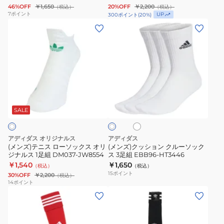
ト
46%OFF
￥1,650
20%OFF
￥2,200
（税込）
（税込）
ス
ク
ソ
7
ポイント
UP
300
ポイント
(
20
%)
RIKU
ル
ッ
(メ
(メ
瀬
ー
ク
ン
ン
川
ソ
ス
ズ)
ズ)
選
ッ
3
テ
ク
手
ク
足
ニ
ッ
ERAL99USC001RSC056
ス
組
ス
シ
ホ
3
ホ
EBB61-
ロ
ョ
ワ
ワ
足
IC1332
ー
ン
イ
SALE
イ
ト
組
ト
ソ
ク
黒
ッ
ル
アディダス オリジナルス
アディダス
25-
ク
ー
(メンズ)テニス ローソックス オリ
(メンズ)クッション クルーソック
30cm
ジナルス 1足組 DM037-JW8554
ス 3足組 EBB96-HT3446
ス
ソ
￥1,540
￥1,650
UW730-
（税込）
（税込）
オ
ッ
15
ポイント
30%OFF
￥2,200
（税込）
KC9641
リ
ク
14
ポイント
ソ
(メ
(メ
ジ
ス
ッ
ン
ン
ナ
3
ク
ズ、
ズ)
ル
足