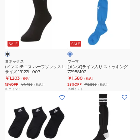
ー
ア
3
ズ)
ズ)
ソ
ノ
足
テ
ラ
ッ
ー
組
ニ
イ
ク
シ
EBB96-
ス
ン
ス
ロ
ョ
IC1311
ハ
入
イ
3
ー
ー
り
ヤ
SALE
SALE
足
ソ
ル
フ
ス
ブ
組
ッ
ソ
ト
ル
ヨネックス
プーマ
白
ク
ー
ッ
ッ
(メンズ)テニス ハーフソックス L
(メンズ)ライン入り ストッキング
×
ス
サイズ 19122L-007
72988102
ク
キ
青
￥1,203
￥1,580
3
（税込）
（税込）
ス
ン
25-
15%OFF
￥1,430
28%OFF
￥2,200
（税込）
（税込）
足
L
グ
10
ポイント
14
ポイント
30cm
組
(メ
(メ
サ
72988102
UW730-
ZL141
ン
ン
イ
KE5502
ズ、
ズ)
ズ
ソ
レ
サ
19122L-
ッ
デ
ッ
007
ク
ィ
カ
ブ
ス
ブ