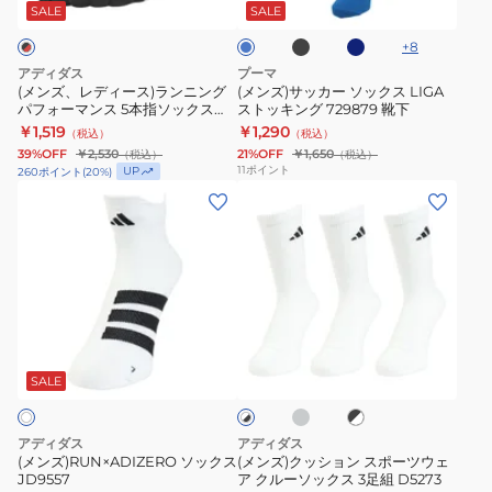
ッ
ビ
ス)
ソ
ミ
ロ
ー
SALE
SALE
ク
ー
ラ
ッ
ラ
ゴ
+
8
ン
ク
ノ
ソ
アディダス
プーマ
ニ
ス
23
ッ
(メンズ、レディース)ランニング
(メンズ)サッカー ソックス LIGA
パフォーマンス 5本指ソックス
ストッキング 729879 靴下
ン
LIGA
2
ク
KLA40-KE7472
￥1,519
￥1,290
（税込）
（税込）
グ
ス
足
ス
39%OFF
￥2,530
21%OFF
￥1,650
（税込）
（税込）
パ
ト
組
RIKU
11
ポイント
UP
260
ポイント
(
20
%)
フ
ッ
ソ
(メ
瀬
(メ
ォ
キ
ッ
ン
川
ン
ー
ン
ク
ズ)RUN×ADIZERO
選
ズ)
マ
グ
ス
ソ
手
ク
ン
729879
KPW74-
ッ
ERAL99USC001RSC216
ッ
ス
靴
JD1902/JD1903/JD1904
ク
シ
ミ
ブ
ホ
5
下
ス
ョ
デ
ラ
ワ
本
ィ
JD9557
ン
ッ
SALE
イ
ア
ク
ト
指
ス
ム
×
×
ソ
ポ
グ
ホ
ブ
アディダス
アディダス
レ
ワ
ッ
ー
ラ
(メンズ)RUN×ADIZERO ソックス
(メンズ)クッション スポーツウェ
ー
イ
ッ
JD9557
ア クルーソックス 3足組 D5273
ク
ツ