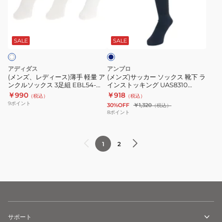
り
ン
デ
ッ
ス
ク
ィ
カ
ネ
ト
ル
ー
ー
イ
ッ
ソ
ス)
ソ
ビ
SALE
SALE
キ
ッ
ー
薄
ッ
ン
ク
手
ク
アディダス
アンブロ
グ
ス
軽
ス
(メンズ、レディース)薄手 軽量 ア
(メンズ)サッカー ソックス 靴下 ラ
72988105
3
ンクルソックス 3足組 EBL54-
インストッキング UAS8310
量
靴
HT3468
NVY30 28-30cm
￥990
￥918
足
（税込）
（税込）
ア
下
9
ポイント
30%OFF
￥1,320
（税込）
組
ン
ラ
8
ポイント
WH755
ク
イ
ル
ン
1
2
ソ
ス
ッ
ト
ク
ッ
ス
キ
3
ン
足
グ
組
サポート
UAS8310