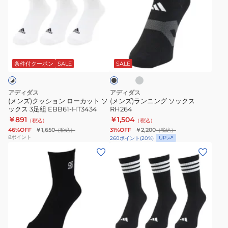
指
ソ
ズ)
ズ)
ソ
ッ
ク
ラ
ッ
ク
ッ
ン
ク
ス
シ
ニ
ラ
ブ
ス
RS
ョ
ン
イ
ラ
LOL51
ロ
ト
ン
グ
ッ
条件付クーポン
SALE
SALE
グ
ク
ゴ
ロ
ソ
レ
ソ
ー
ッ
ー
アディダス
アディダス
ッ
カ
ク
(メンズ)クッション ローカット ソ
(メンズ)ランニング ソックス
ックス 3足組 EBB61-HT3434
RH264
ク
ッ
ス
￥891
￥1,504
（税込）
（税込）
ス
ト
RH264
46%OFF
￥1,650
31%OFF
￥2,200
（税込）
（税込）
RIKU
ソ
8
ポイント
UP
260
ポイント
(
20
%)
瀬
ッ
(メ
(メ
川
ク
ン
ン
選
ス
ズ、
ズ)
手
3
レ
靴
ERAL99USC001RSC217
足
デ
下
組
ィ
ス
ブ
EBB61-
ー
リ
ラ