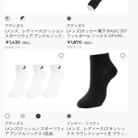
ー
ー
ラ
ス)
靴
ッ
ク
ク
下
ッ
BASIC
アディダス
アディダス
シ
3ST
(メンズ、レディース)クッション
(メンズ)サッカー 靴下 BASIC 3ST
スポーツウェア アンクルソックス
フットボール ソックス OFV99-
ョ
フ
3足組 EBB63-IC1277
KL8618
￥1,430
￥1,870
（税込）
（税込）
ン
ッ
13
ポイント
17
ポイント
ス
ト
(メ
(メ
ポ
ボ
ン
ン
ー
ー
ズ)
ズ、
ツ
ル
ク
レ
ウ
ソ
ッ
デ
ェ
ッ
シ
ィ
ミ
ブ
ブ
ア
ク
ョ
ー
ラ
ラ
ア
ス
ッ
ン
ス)
ッ
ク
ン
OFV99-
ク
ス
ス
ク
KL8618
ポ
キ
アディダス
インナー・ファクト
ル
ー
ン
(メンズ)クッション スポーツウェ
(メンズ、レディース)スキンソッ
ソ
ア アンクルソックス 3足組
クス ラウンドショート丈 ブラッ
ツ
ソ