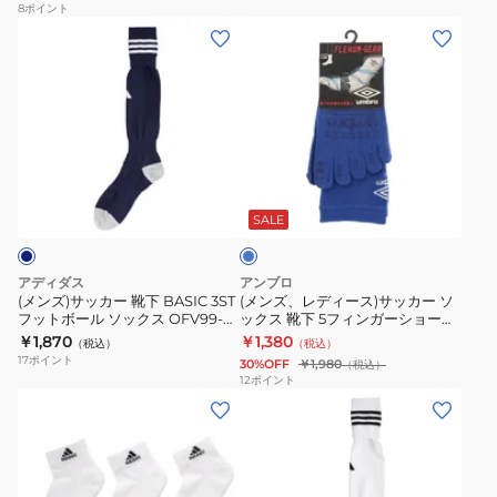
ソ
ル
8
ポイント
IC1281
(メ
(メ
ッ
ソ
ン
ン
ク
ッ
ズ)
ズ、
ス
ク
サ
レ
3
ス
ッ
デ
足
ベ
カ
ィ
組
ー
ブ
ー
ー
EBB61-
シ
ル
靴
ス)
IC1333
ッ
ー
SALE
下
サ
ク
BASIC
ッ
ソ
アディダス
アンブロ
3ST
カ
ッ
(メンズ)サッカー 靴下 BASIC 3ST
(メンズ、レディース)サッカー ソ
フットボール ソックス OFV99-
ックス 靴下 5フィンガーショート
フ
ー
ク
KL8621
ストッキング UAS8622 BLU30
￥1,870
￥1,380
（税込）
（税込）
ッ
ソ
ス
28-30cm
17
ポイント
30%OFF
￥1,980
（税込）
ト
ッ
シ
12
ポイント
(メ
(メ
ボ
ク
ョ
ン
ン
ー
ス
ー
ズ)
ズ)
ル
靴
ト
ク
サ
ソ
下
VB23SE10-