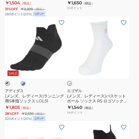
ト
ク
￥1,504
￥1,650
（税込）
（税込）
ス
ウ
15
ポイント
31%OFF
￥2,200
（税込）
KLA40-
ェ
UP
260
ポイント
(
20
%)
KE7472
ア
(メ
(メ
ク
ン
ン
ル
ズ、
ズ、
ー
レ
レ
ソ
デ
デ
ッ
ィ
ィ
グ
ホ
ク
ー
ー
ワ
ス
ス)
ス)
SALE
イ
ト
3
ラ
バ
×
足
ン
ス
ピ
アディダス
エゴザル
組
ニ
ケ
ン
(メンズ、レディース)ランニング
(メンズ、レディース)バスケット
ク
用5本指ソックス LOL51
ボール ソックス RS ロゴソックス
D5273
ン
ッ
RIKU 瀬川選手
￥1,805
￥1,540
（税込）
（税込）
グ
ト
ERAL99USC001RSC217
14
ポイント
28%OFF
￥2,530
（税込）
用
ボ
UP
320
ポイント
(
20
%)
5
ー
(メ
(メ
本
ル
ン
ン