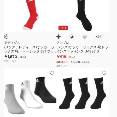
ス
レ
サ
ス
組
デ
ッ
1
EBB96-
ィ
カ
足
HT3446
シ
ホ
ブ
ー
ー
組
ル
ワ
ラ
バ
ス)
ソ
イ
DM037-
ッ
SALE
ー
ト
ク
サ
ッ
JW8554
×
+
24
ッ
ク
ブ
アディダス
アンブロ
ラ
カ
ス
(メンズ、レディース)サッカー ソ
(メンズ)サッカー ソックス 靴下 ラ
ッ
ックス 靴下 ベーシック 3ST フッ
インストッキング UAS8310
ー
靴
ク
トボールソックス OFV99-
￥1,870
￥918
（税込）
（税込）
ソ
下
KL8622
17
ポイント
30%OFF
￥1,320
（税込）
ッ
ラ
8
ポイント
(メ
(メ
ク
イ
ン
ン
ス
ン
ズ)
ズ)
靴
ス
ク
ク
下
ト
ッ
ッ
ベ
ッ
シ
シ
ー
キ
ブ
ブ
ョ
ョ
シ
ン
ラ
ラ
ッ
ン
ン
ッ
グ
ッ