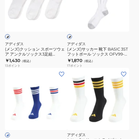
ッ
ッ
ッ
5
10
シ
カ
ク
フ
ホ
ョ
ー
ス
ィ
ワ
ン
靴
OFV99-
ン
イ
ト
ス
下
KL8621
ガ
×
ポ
BASIC
ー
ブ
アディダス
アディダス
ー
3ST
ラ
シ
(メンズ)クッション スポーツウェ
(メンズ)サッカー 靴下 BASIC 3ST
ッ
ア アンクルソックス3足組
フットボール ソックス OFV99-
ツ
フ
ョ
ク
EBB63-HT3441
KL8624
￥1,430
￥1,870
（税込）
（税込）
ウ
ッ
ー
13
ポイント
17
ポイント
ェ
ト
ト
(メ
ア
ボ
ス
ン
ア
ー
ト
ズ)
ン
ル
ッ
靴
ク
ソ
キ
下
ル
ッ
ン
ス
ソ
ク
グ
リ
ッ
ス
UAS8622
ー
ク
OFV99-
BLU30
ス
アディダス
ス
KL8624
28-
ト