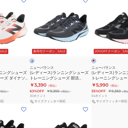
デ
デ
ィ
ィ
ー
ー
ス)
ス)
ラ
ラ
ン
ン
グ
ブ
ニ
ニ
レ
ラ
SALE
条件付クーポン
SALE
20%OFFクーポン
SA
ー
ッ
イ
ン
ン
ク
ト
グ
グ
×
×
ピ
グ
シ
シ
ニューバランス
ニューバランス
ン
レ
ンニングシューズ
(レディース)ランニングシューズ
(レディース)ラン
ュ
ュ
ク
ー
ーズ ダイナソフ
トレーニングシューズ 部活
トレーニングシューズ
ー
ー
 WFLSHWR7 B
DynaSoft Flash v7 WFLSHGB7
ナソフト フラッシュ 
￥3,390
￥5,990
（税込）
（税込）
ズ
ズ
B
WFLSHBP7 B
63%OFF
￥9,350
35%OFF
￥9,350
（税込）
（税込）
（税
ト
ト
30
ポイント
54
ポイント
レ
レ
対応
サイズフィッター対応
サイズフィッター対応
(レ
ー
ー
デ
ニ
ニ
ィ
ン
ン
ー