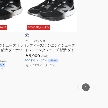
グ
グ
ス)
シ
シ
ラ
ュ
ュ
ン
ー
ー
ブ
ニ
ズ
ズ
ラ
SALE
20%OFFクーポン
ッ
ン
部
部
グ
活
活
シ
DynaSoft
ダ
ニューバランス
グシューズ トレ
(レディース)ランニングシューズ
ュ
Flash
イ
 部活 ダイナソ
トレーニングシューズ 部活 ダイ
ー
v7
ナ
v7 ブラック
ナソフト フラッシュ v7 ブラック
￥9,900
（税込）
ズ
WFLSHGB7
ソ
ホワイト WFLSH7B9B スポーツ
900
ポイント
(
10
%)
UP
税込）
ト
シューズ
B
フ
P
サイズフィッター対応
レ
ト
対応
ー
フ
ニ
ラ
ン
ッ
1
グ
シ
シ
ュ
ュ
v7