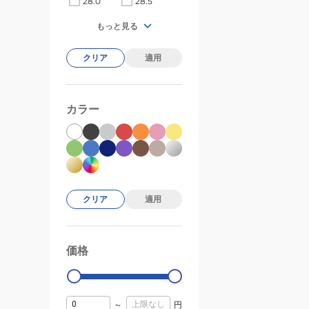
28.0
28.5
部
活
もっと見る
ダ
イ
クリア
適用
ナ
ソ
フ
カラー
ト
フ
ラ
ッ
シ
クリア
適用
ュ
v7
ブ
価格
99000
0
ラ
ッ
ク
MFLSH4BW
～
円