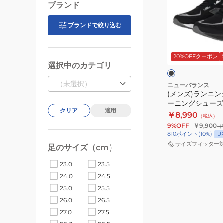
グ
ブランド
ン
シ
ニ
ュ
ブランドで絞り込む
ン
ー
ブ
グ
ズ
ラ
ッ
20%OFFクーポン
シ
ダ
選択中のカテゴリ
ク
ク
ュ
イ
×
ホ
ー
（未選択）
ナ
ニューバランス
ワ
(メンズ)ランニン
ズ
ソ
イ
ーニングシューズ
ト
フ
ト
クリア
適用
フト フラッシュ 
￥8,990
（税込）
レ
ト
MFLSH4BW D
9%OFF
￥9,900
（
ー
フ
810
ポイント
(
10
%)
U
ニ
ラ
サイズフィッター
足のサイズ（cm）
ン
ッ
23.0
23.5
グ
シ
24.0
24.5
シ
ュ
25.0
25.5
ュ
v7
26.0
26.5
ー
WFLSHWR7
27.0
27.5
ズ
B