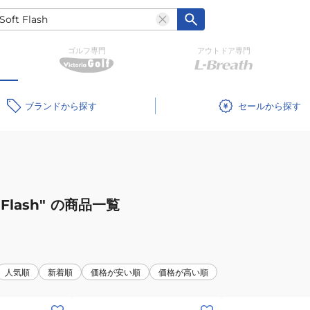
ゴルフ専門
アウトドア専門
ブランド
セール
Flash"
の商品一覧
人気順
新着順
価格が安い順
価格が高い順
(レ
(レ