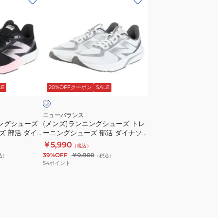
ン
ズ)
ラ
ン
ニ
ン
ホ
グ
ワ
LE
20%OFFクーポン
SALE
シ
ュ
ー
ニューバランス
ニングシューズ
(メンズ)ランニングシューズ トレ
ズ
 部活 ダイ
ーニングシューズ 部活 ダイナソ
ト
v7
フト フラッシュ v7 UFLSHTW7
￥5,990
（税込）
レ
D
39%OFF
￥9,900
込）
（税込）
ー
54
ポイント
ニ
ン
グ
シ