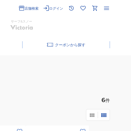
店舗検索
ログイン
サーフ&スノー
クーポン
6
件
(メ