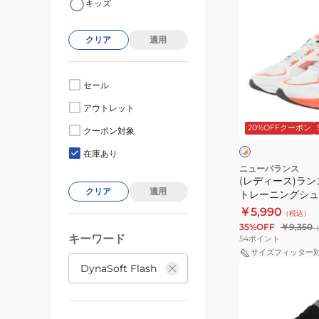
キッズ
デ
ィ
クリア
適用
ー
ス)
ラ
セール
ン
ホ
アウトレット
ニ
ワ
20%OFFクーポン
イ
ン
クーポン対象
ト
×
グ
×
ブ
在庫あり
オ
ル
シ
ニューバランス
レ
ー
(レディース)ラ
ュ
ン
クリア
適用
トレーニングシュ
ー
ジ
ト フラッシュ v7
￥5,990
（税込）
ズ
35%OFF
￥9,350
ト
キーワード
54
ポイント
レ
サイズフィッター
(メ
ー
ン
ニ
ズ)
ン
ラ