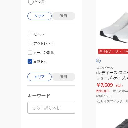
キッズ
デ
ィ
クリア
適用
ー
ス)
ス
セール
ニ
グ
アウトレット
ー
レ
ー
条件付クーポン
SA
カ
クーポン対象
ー
在庫あり
ス
コンバース
(レディース)スニ
ポ
クリア
適用
シューズ ケイブスタ
ー
33600053
￥7,689
（税込）
ツ
21%OFF
￥9,790
（
シ
キーワード
69
ポイント
ュ
サイズフィッター
(メ
ー
ン
ズ
ズ)
ケ
ス