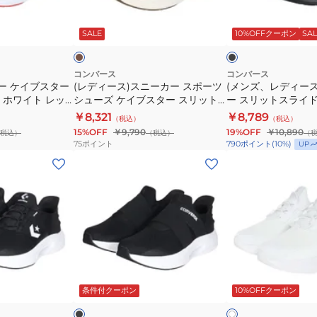
ニ
ー
タ
タ
ブ
ブ
ー
ス)
ー
ー
ラ
ラ
ウ
ッ
SALE
10%OFFクーポン
SAL
イ
カ
ケ
ス
ス
ク
ト
ー
イ
リ
リ
ス
ブ
ッ
ッ
コンバース
コンバース
ー ケイブスター
(レディース)スニーカー スポーツ
(メンズ、レディー
ポ
ス
ト
ト
 ホワイト レッ
シューズ ケイブスター スリット
ー スリットスライド
ー
タ
ス
ス
スポーツ シューズ
スライド XG ブラウン 33600142
サンダル ブラック 33
￥8,321
￥8,789
（税込）
（税込）
ツ
ー
ラ
ラ
15%OFF
￥9,790
19%OFF
￥10,890
税込）
（税込）
（
シ
ス
イ
イ
75
ポイント
790
ポイント
(
10
%)
UP
ュ
リ
ド
ド
(メ
(メ
ー
ッ
パ
XG
ン
ン
ズ
ト
ー
オ
ズ、
ズ、
ケ
ス
プ
フ
レ
レ
イ
ラ
ル
ホ
デ
デ
ブ
イ
33600182
ワ
ィ
ィ
ス
ド
ス
イ
ー
ー
ブ
ホ
タ
ス
ポ
ト
ス)
ス)
ラ
ワ
ッ
ッ
条件付クーポン
10%OFFクーポン
イ
ー
ニ
ー
33600141
ス
ス
ク
ト
ス
ー
ツ
ニ
ニ