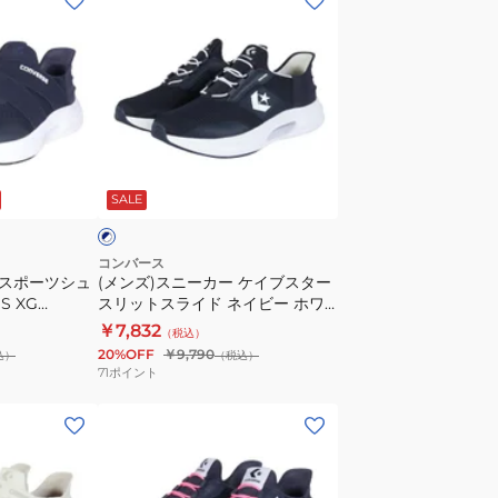
ン
ズ)
ス
ニ
ー
カ
ネ
ー
イ
SALE
ケ
イ
ブ
コンバース
 スポーツシュ
(メンズ)スニーカー ケイブスター
ス
S XG
スリットスライド ネイビー ホワ
タ
イト 33600131 スポーツ シューズ
￥7,832
（税込）
ー
20%OFF
￥9,790
込）
（税込）
ス
71
ポイント
リ
(レ
ッ
デ
ト
ィ
ス
ー