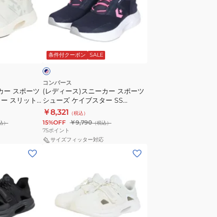
ラ
ス)
イ
ス
ド
ニ
ネ
ネ
ー
イ
イ
条件付クーポン
SALE
カ
ビ
ー
ー
ス
ホ
コンバース
カー スポーツ
(レディース)スニーカー スポーツ
ポ
ワ
ー スリット
シューズ ケイブスター SS
ー
イ
ホワイト
33600043
￥8,321
（税込）
ツ
ト
15%OFF
￥9,790
込）
（税込）
シ
33600131
75
ポイント
ュ
ス
サイズフィッター対応
(レ
ー
ポ
デ
ズ
ー
ィ
ケ
ツ
ー
イ
シ
ス)
ブ
ュ
ス
ス
ー