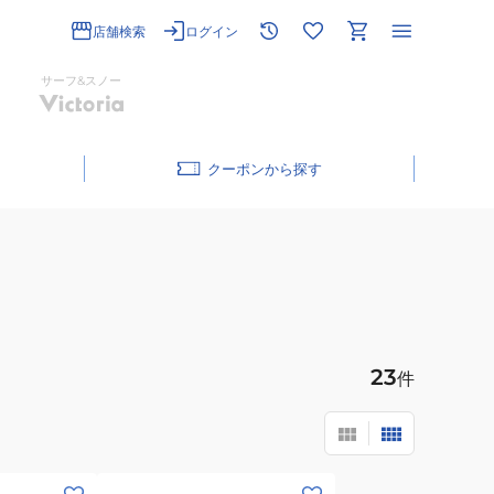
店舗検索
ログイン
サーフ&スノー
クーポン
23
件
(メ