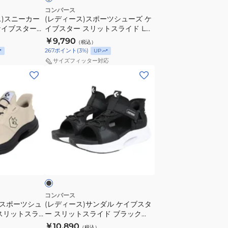
ラ
ュ
コンバース
ス)スニーカー
イ
(レディース)スポーツシューズ ケ
ー
ケイブスター
イブスター スリットスライド LP
ド
ズ
ホワイト
XG ブラック 33600220 スニーカ
￥9,790
ホ
（税込）
ケ
ツ カジュアル
ー カジュアル シューズ
267
ポイント
(
3
%)
UP
ワ
イ
サイズフィッター対応
イ
ブ
(レ
ト
ス
デ
33600242
タ
ィ
ー
ー
ス
ス)
リ
サ
ッ
ン
ブ
ト
ダ
ラ
ス
ル
ラ
ケ
イ
イ
コンバース
ド
 スポーツシュ
(レディース)サンダル ケイブスタ
ブ
スリットスラ
ー スリットスライド ブラック
LP
ス
0371 ハンズフ
33600250
￥10,890
XG
（税込）