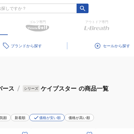
ゴルフ専門
アウトドア専門
ブランド
セール
バース
/
ケイブスター
の商品一覧
シリーズ
気順
新着順
価格が安い順
価格が高い順
(メ
(メ