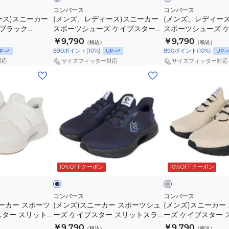
リ
カ
カ
ー
ー
コンバース
コンバース
ース)スニーカー
ッ
(メンズ、レディース)スニーカー
ー
(メンズ、レディー
ジ
カ
カ
 ブラック
スポーツシューズ ケイブスター
スポーツシューズ 
ト
サ
ュ
ー
ー
ニーカー スポーツ
SS XG 33600050
スリットスライド 
￥9,790
￥9,790
ス
（税込）
ン
（税込）
ア
ス
ス
33600292 スポー
890
ポイント
(
10
%)
890
ポイント
(
10
%)
P
UP
UP
ラ
ダ
ル
ポ
ポ
シューズ
対応
サイズフィッター対応
サイズフィッター対応
イ
ル
シ
ー
ー
(メ
(メ
ド
ブ
ュ
ツ
ツ
ン
ン
XG
ラ
ー
シ
シ
ズ)
ズ)
ブ
ッ
ズ
ュ
ュ
ス
ス
ラ
ク
ー
ー
ニ
ニ
ウ
33600241
ズ
ズ
ー
ー
ン
ケ
ケ
カ
カ
ベ
ネ
33600142
イ
イ
ー
ー
ー
イ
ジ
ッ
ブ
ブ
10%OFFクーポン
10%OFFクーポン
ビ
ス
ス
ュ
ク
ス
ス
ポ
ポ
タ
タ
ー
ー
コンバース
コンバース
ー
ー
ーカー スポーツ
(メンズ)スニーカー スポーツシュ
(メンズ)スニーカー
ツ
ツ
スター スリット
ーズ ケイブスター スリットスラ
ーズ ケイブスター 
SS
ス
シ
シ
 ベージュ
イド ネイビー ブラック
イド ベージュ 3360
￥9,790
￥9,790
XG
リ
（税込）
（税込）