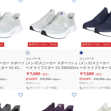
ン
ン
ズ)
ズ)
ス
ス
ニ
ニ
ー
ー
カ
カ
グ
ネ
ー
ー
レ
イ
ー
ビ
LE
条件付クーポン
SALE
条件付クーポン
SALE
ビ
ス
ス
ー
ー
ポ
ポ
×
ホ
ー
ー
コンバース
コンバース
ワ
ーカー スポーツ
(メンズ)スニーカー スポーツシュ
(メンズ)スニーカー
ツ
ツ
イ
ー SS XG
ーズ ケイブスター SS 33600044
ーズ ケイブスター S
シ
シ
ト
33600052
￥7,689
￥7,689
（税込）
（税込）
ュ
ュ
21%OFF
￥9,790
21%OFF
￥9,790
税込）
（税込）
（税
ー
ー
69
ポイント
69
ポイント
ズ
ズ
対応
サイズフィッター対応
サイズフィッター対応
(レ
(レ
ケ
ケ
デ
デ
イ
イ
ィ
ィ
ブ
ブ
ー
ー