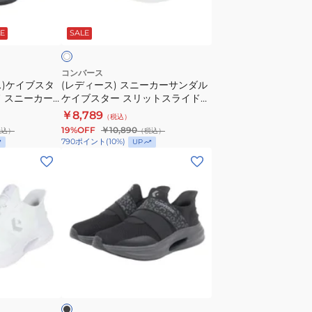
ニ
タ
ズ
ホ
ー
ー
ワ
E
SALE
カ
SS
ー
33600043
サ
コンバース
ス)ケイブスタ
(レディース) スニーカーサンダル
ン
 スニーカー
ケイブスター スリットスライド
ダ
600241
ホワイト 33600242
￥8,789
（税込）
ル
19%OFF
￥10,890
税込）
（税込）
ケ
790
ポイント
(
10
%)
UP
イ
(レ
ブ
デ
ス
ィ
タ
ー
ー
ス)
ス
ス
リ
ポ
ブ
ッ
ー
ラ
ト
ツ
ス
シ