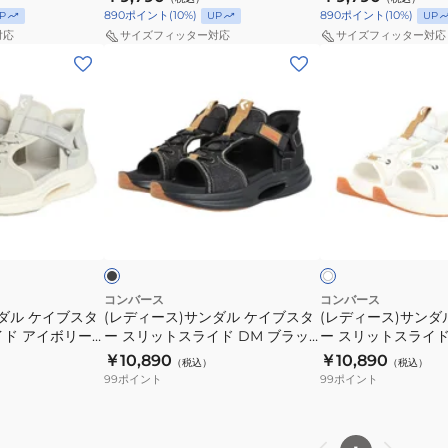
ュ
ュ
ジュアル シューズ
33600370 ハンズフリー スポーツ
リー スポーツ シュ
890
ポイント
(
10
%)
890
ポイント
(
10
%)
P
UP
UP
33600050
ッ
ー
ー
シューズ
対応
サイズフィッター対応
サイズフィッター対応
ト
ズ
ズ
(レ
(レ
ス
ケ
ケ
デ
デ
ラ
イ
イ
ィ
ィ
イ
ブ
ブ
ー
ー
ド
ス
ス
ス)
ス)
ホ
タ
タ
サ
サ
ワ
ー
ー
ン
ン
ブ
ホ
イ
ス
ス
ダ
ダ
ラ
ワ
ト
ッ
リ
リ
イ
ル
ル
ト
33600292
ッ
ッ
ケ
ケ
ス
ト
ト
イ
イ
コンバース
コンバース
ポ
ス
ス
ダル ケイブスタ
(レディース)サンダル ケイブスタ
(レディース)サンダ
ブ
ブ
イド アイボリー
ー スリットスライド DM ブラッ
ー
ー スリットスライド
ラ
ラ
ス
ス
ク 33600391
ト 33600392
￥10,890
ツ
￥10,890
イ
イ
（税込）
（税込）
タ
タ
99
ポイント
99
ポイント
カ
ド
ド
ー
ー
ジ
ネ
ベ
ス
ス
ュ
イ
ー
リ
リ