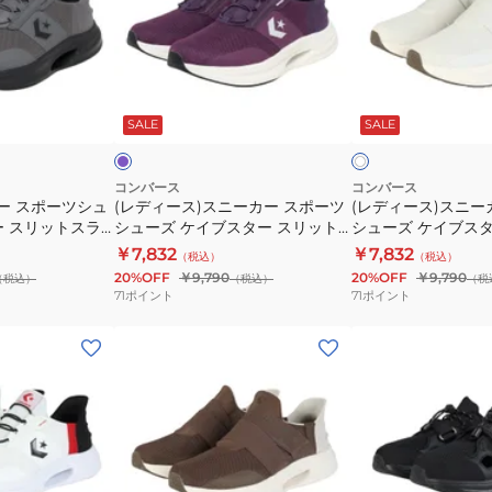
ス
ス
ス)
ス)
タ
タ
ス
ス
ー
ー
ニ
ニ
SS
SS
パ
オ
ー
ー
33600044
XG
ー
フ
プ
SALE
SALE
ホ
ビ
カ
カ
33600052
ワ
ー
ー
ー
イ
×
ト
ピ
ス
ス
コンバース
コンバース
ン
ー スポーツシュ
(レディース)スニーカー スポーツ
(レディース)スニー
ポ
ポ
ク
ー スリットスラ
シューズ ケイブスター スリット
シューズ ケイブスタ
ー
ー
ク 33600180
スライド パープル 33600182 ス
スライド XG オフ
￥7,832
￥7,832
（税込）
（税込）
ツ
ツ
ーズ
ポーツ カジュアル シューズ
33600141
20%OFF
￥9,790
20%OFF
￥9,790
（税込）
（税込）
（税
シ
シ
71
ポイント
71
ポイント
ュ
ュ
(レ
(メ
ー
ー
デ
ン
ズ
ズ
ィ
ズ、
ケ
ケ
ー
レ
イ
イ
ス)
デ
ブ
ブ
ス
ィ
ス
ス