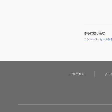
LP
ッ
XG
ト
ベ
ス
ー
ラ
ジ
イ
ュ
さらに絞り込む
ド
33600222
コンバース
/
セール対
ア
カ
イ
ジ
ボ
ュ
リ
ア
ー
ル
33600251
ご利用案内
よく
シ
ュ
ー
ズ