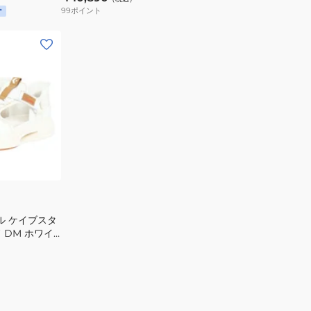
タ
ーズ
99
ポイント
ブ
ー
ラ
ス
ッ
リ
ク
ッ
33600220
ト
ス
ス
ニ
ラ
ー
イ
カ
ド
ー
ブ
カ
ラ
ジ
ッ
ュ
ク
ル ケイブスタ
 DM ホワイ
ア
33600250
ル
シ
ュ
ー