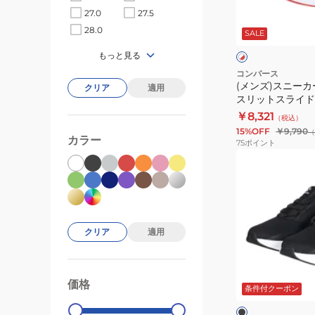
カ
ス
ホ
27.0
27.5
ー
リ
ワ
28.0
SALE
イ
ケ
ッ
ン
ト
イ
ト
もっと見る
×
レ
ブ
ス
コンバース
ッ
(メンズ)スニーカ
ス
クリア
適用
ラ
ド
スリットスライド
タ
イ
ド 33600130 
￥8,321
（税込）
ー
ド
15%OFF
￥9,790
（
ス
カラー
グ
75
ポイント
リ
レ
(メ
ッ
ー
ン
ト
ブ
ズ、
ス
ラ
レ
ラ
ッ
デ
クリア
適用
イ
ク
ィ
ド
33600180
ー
ブ
ホ
カ
ス)
ラ
価格
99000
0
ッ
条件付クーポン
ワ
ジ
ス
ク
ク
イ
ュ
ニ