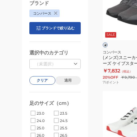
イ
ブランド
ニ
ブ
コンバース
ー
ス
カ
タ
グ
ブランドで絞り込む
ー
ー
レ
SALE
ー
ス
SS
ル
×
ポ
XG
ブ
ラ
ー
33600053
選択中のカテゴリ
コンバース
ッ
(メンズ)スニーカ
ツ
ク
ーズ ケイブスタ
（未選択）
シ
イド グレー ブラッ
￥7,832
（税込）
ュ
カジュアル シュ
20%OFF
￥9,790
ー
クリア
適用
71
ポイント
ズ
(メ
ケ
ン
イ
足のサイズ（cm）
ズ)
ブ
23.0
23.5
ス
ス
24.0
24.5
ニ
タ
25.0
25.5
ー
ー
26.0
26.5