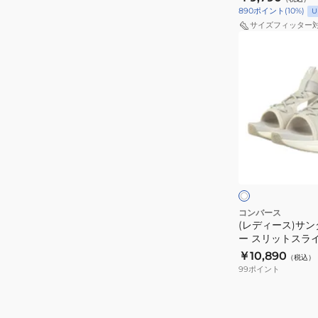
ツ
33600222 カ
890
ポイント
(
10
%)
U
ー
シ
サイズフィッター
ス
ュ
(レ
ポ
ー
デ
ー
ズ
ィ
ツ
ケ
ー
シ
イ
ス)
ュ
ブ
サ
ー
ス
ン
ア
ズ
タ
ダ
イ
ー
ボ
ル
ク
リ
ス
ケ
ー
リ
イ
コンバース
ッ
(レディース)サン
ブ
ー スリットスラ
ト
ス
33600251
￥10,890
ス
（税込）
タ
99
ポイント
ラ
ー
イ
ス
ド
リ