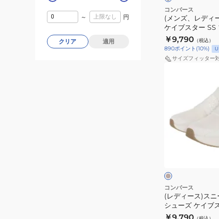
ト
ア
ー
コンバース
～
円
レ
(メンズ、レディ
ル
カ
ケイブスター SS
ッ
シ
ー
33600040 ス
￥9,790
ド
（税込）
クリア
適用
ュ
ケ
シューズ
890
ポイント
(
10
%)
U
33600130
ー
イ
サイズフィッター
ス
ズ
ブ
(レ
ポ
ス
デ
ー
タ
ィ
ツ
ー
ー
シ
SS
ス)
ュ
ブ
ス
ー
ラ
ニ
ベ
ズ
ッ
ー
ー
ジ
ク
カ
ュ
ー
33600040
ー
×
ス
ブ
ス
コンバース
ラ
ニ
(レディース)スニ
ポ
ッ
シューズ ケイブ
ー
ー
ク
スライド LP XG
￥9,790
カ
（税込）