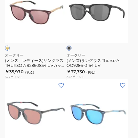
ズ、
ズ)
レ
サ
デ
ン
ィ
グ
ブ
ー
ラ
ラ
ス)
ス
ッ
ク
サ
Thurso
ン
A
オークリー
オークリー
グ
OO9286-
(メンズ、レディース)サングラス
(メンズ)サングラス Thurso A
THURSO A 92860854 UVカット
OO9286-0154 UV
ラ
0154
日差し対策
￥35,970
￥37,730
（税込）
（税込）
ス
UV
327
ポイント
343
ポイント
THURSO
A
92860854
UV
カ
ッ
ト
日