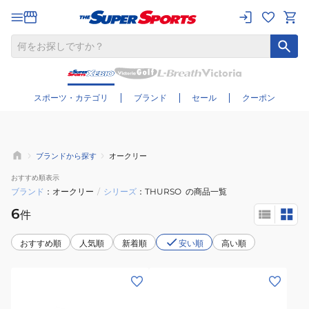
さらに絞り込む
スポーツ・カテゴリ
ブランド
セール
クーポン
ブランドから探す
オークリー
おすすめ
順表示
ブランド
オークリー
/
シリーズ
THURSO
の商品一覧
6
件
おすすめ順
人気順
新着順
安い順
高い順
(メ
(メ
ン
ン