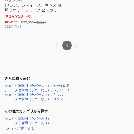
バタフライ
(メンズ、レディース、キッズ)卓
球ラケット シェイク ビスカリア
SUPER ALC FL 37191
￥24,750
（税込）
10%OFF
￥27,500
（税込）
225
ポイント
1
さらに絞り込む
シェイク攻撃用（ラバーなし）
/
セール対象
シェイク攻撃用（ラバーなし）
/
レディース
シェイク攻撃用（ラバーなし）
/
キッズ
シェイク攻撃用（ラバーなし）
/
メンズ
その他のカテゴリから探す
シェイク攻撃用（ラバーあり）
シェイク守備用（ラバーあり）
すべて表示する