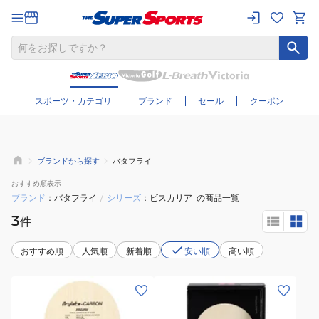
さらに絞り込む
スポーツ・カテゴリ
ブランド
セール
クーポン
ブランドから探す
バタフライ
おすすめ
順表示
ブランド
バタフライ
/
シリーズ
ビスカリア
の商品一覧
3
件
おすすめ順
人気順
新着順
安い順
高い順