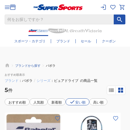
さらに絞り込む
スポーツ・カテゴリ
ブランド
セール
クーポン
ブランドから探す
バボラ
おすすめ
順表示
ブランド
バボラ
/
シリーズ
ピュアドライブ
の商品一覧
5
件
おすすめ順
人気順
新着順
安い順
高い順
(メ
(メ
ン
ン