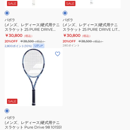
Drive
101552
ス)
ス)
ー
SALE
SALE
Grommets
硬
硬
x2
式
式
バボラ
バボラ
710231-
用
用
(メンズ、レディース)硬式用テニ
(メンズ、レディース)硬式用テニ
スラケット 25 PURE DRIVE
スラケット 25 PURE DRIVE LITE
BMR
テ
テ
TEAM 101554
101555
￥30,800
￥30,800
（税込）
（税込）
ニ
ニ
20%OFF
￥38,500
20%OFF
￥38,500
（税込）
（税込）
ス
ス
280
ポイント
UP
2,800
ポイント
(
10
%)
ラ
ラ
(メ
ケ
ケ
ン
ッ
ッ
ズ、
ト
ト
レ
25
25
デ
PURE
PURE
ィ
DRIVE
DRIVE
ー
TEAM
LITE
ス)
SALE
101554
101555
硬
式
バボラ
用
(メンズ、レディース)硬式用テニ
スラケット Pure Drive 98 101551
テ