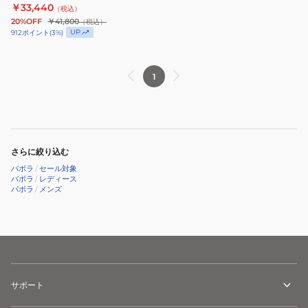
￥33,440
（税込）
ニ
20%OFF
￥41,800
（税込）
ス
UP
912
ポイント
(
3
%)
ラ
ケ
1
ッ
ト
Pure
Drive
98
さらに絞り込む
101551
バボラ
/
セール対象
バボラ
/
レディース
バボラ
/
メンズ
サポート