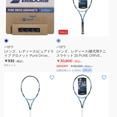
ズ、
ズ、
レ
レ
デ
デ
ィ
ィ
ブ
ー
ー
ル
ス)
ス)
ー
SALE
ピ
硬
ュ
式
バボラ
バボラ
ア
用
(メンズ、レディース)ピュアドラ
(メンズ、レディース)硬式用テニ
イブ グロメット Pure Drive
スラケット 25 PURE DRIVE
ド
テ
Grommets x2 710231-BMR
101552
￥935
￥30,800
（税込）
（税込）
ラ
ニ
8
ポイント
20%OFF
￥38,500
（税込）
イ
ス
UP
2,800
ポイント
(
10
%)
ブ
ラ
(メ
(メ
グ
ケ
ン
ン
ロ
ッ
ズ、
ズ、
メ
ト
レ
レ
ッ
25
デ
デ
ト
PURE
ィ
ィ
ブ
Pure
DRIVE
ー
ー
ル