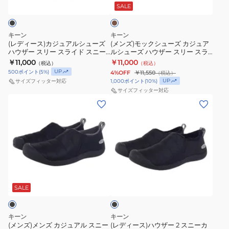
ュ
ュ
ウ
ブ
1031038
SALE
ド
ー
ン
ア
ー
ー
防
ダ
ス
ル
ズ
ツ
水
ウ
リ
キーン
キーン
シ
カ
1029430
ウ
ン
(レディース)カジュアルシューズ
ー
(メンズ)モックシューズ カジュア
ハウザー スリー スライド スニー
ルシューズ ハウザー スリー スラ
ュ
ジ
ィ
ブ
ス
カー 1028162
イド スリッポン 1029443
￥11,000
￥11,000
（税込）
（税込）
ー
ュ
ン
ー
ラ
UP
500
ポイント
(
5
%)
4%OFF
￥11,550
（税込）
ズ
ア
タ
ツ
イ
UP
1,000
ポイント
(
10
%)
サイズフィッター対応
ハ
ル
サイズフィッター対応
ー
1027930
ド
(メ
(レ
ウ
シ
ブ
ス
ン
デ
ザ
ュ
ー
リ
ズ)
ィ
ー
ー
ツ
ッ
メ
ー
ス
ズ
ポ
ン
ス)
リ
ハ
ン
ズ
ハ
ー
ウ
1029441
ブ
カ
ウ
ス
ザ
ラ
ジ
ザ
ッ
SALE
ラ
ー
ク
ュ
ー
イ
ス
ア
2
ド
リ
キーン
キーン
ル
ス
ス
(メンズ)メンズ カジュアル スニー
ー
(レディース)ハウザー 2 スニーカ