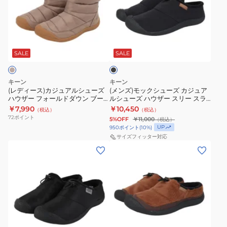
II
ッ
ー
モ
チ
カ
ス)
ッ
ャ
ウ
カ
ク
ブ
ッ
ォ
ジ
シ
ラ
カ
ー
ュ
ュ
ッ
SALE
SALE
ク
ウ
タ
ア
ー
ォ
ー
ル
ズ
キーン
キーン
ー
プ
シ
カ
(レディース)カジュアルシューズ
(メンズ)モックシューズ カジュア
ハウザー フォールドダウン ブー
ルシューズ ハウザー スリー スラ
タ
ル
ュ
ジ
ツ 1027930
イド スリッポン 1029441
￥7,990
￥10,450
（税込）
（税込）
ー
ー
ー
ュ
72
ポイント
5%OFF
￥11,000
（税込）
プ
フ
ズ
ア
UP
950
ポイント
(
10
%)
ル
ブ
ハ
ル
サイズフィッター対応
(レ
(メ
ー
ラ
ウ
シ
デ
ン
フ
ウ
ザ
ュ
ィ
ズ)
ウ
ン
ー
ー
ー
モ
イ
ブ
フ
ズ
ス)
ッ
ン
ラ
ォ
ハ
カ
ク
タ
ッ
ー
ウ
ブ
ジ
シ
ー
ク
ル
ザ
ラ