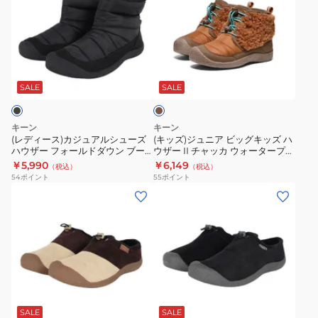
ィ
ズ)
ー
ジ
ス)
ュ
カ
ニ
ブ
ジ
ア
ラ
ュ
ビ
ウ
SALE
SALE
ン
ア
ッ
ル
グ
キーン
キーン
シ
キ
(レディース)カジュアルシューズ
(キッズ)ジュニア ビッグキッズ ハ
ハウザー フォールドダウン ブー
ウザー II チャッカ ウォータープル
ュ
ッ
ツ 1027929
ーフ ウインターブーツ 1029425
￥5,990
￥6,149
（税込）
（税込）
ー
ズ
54
ポイント
55
ポイント
ズ
ハ
(メ
(メ
ハ
ウ
ン
ン
ウ
ザ
ズ)
ズ)
ザ
ー
モ
モ
ー
II
ッ
ッ
フ
チ
ク
ク
ブ
ォ
ャ
シ
シ
ラ
ー
ッ
ュ
ュ
ッ
SALE
SALE