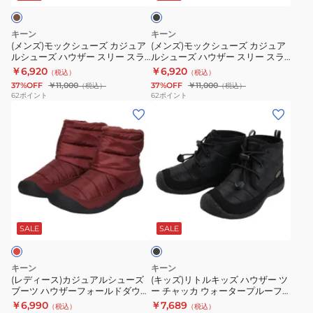
ル
カ
ク
ー
ー
ド
ウ
ズ
ズ
キーン
キーン
ダ
ォ
カ
カ
(メンズ)モックシューズ カジュア
(メンズ)モックシューズ カジュア
ウ
ー
ルシューズ ハウザー スリー スラ
ルシューズ ハウザー スリー スラ
ジ
ジ
イド スリッポン ブラウン
イド スリッポン ブラック
￥6,920
￥6,920
ン
タ
（税込）
（税込）
ュ
ュ
1031046 シューズ
1031047 シューズ
37%OFF
￥11,000
37%OFF
￥11,000
（税込）
（税込）
ブ
ー
ア
ア
62
ポイント
62
ポイント
ー
プ
(レ
(キ
ル
ル
ツ
ル
デ
ッ
シ
シ
1027929
ー
ィ
ズ)
ュ
ュ
フ
ー
リ
ー
ー
ウ
ス)
ト
ズ
ズ
イ
カ
ル
ハ
ハ
ブ
ン
ジ
キ
ウ
ウ
ラ
タ
ュ
ッ
ザ
ザ
ッ
SALE
SALE
ー
ク
ア
ズ
ー
ー
ブ
ル
ハ
ス
ス
キーン
キーン
ー
シ
ウ
リ
リ
(レディース)カジュアルシューズ
(キッズ)リトルキッズ ハウザー ツ
ツ
ブーツ ハウザーフォールドダウン
ー チャッカ ウォータープルーフ
ュ
ザ
ー
ー
1027928
1025516 防水
￥6,990
￥7,689
1029425
（税込）
（税込）
ー
ー
ス
ス