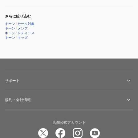
ー
ー
リ
ス
ス
ッ
さらに絞り込む
リ
リ
ポ
キーン
/
セール対象
ッ
ッ
キーン
/
メンズ
ン
キーン
/
レディース
ポ
ポ
1029640
キーン
/
キッズ
ン
ン
1029413
1029414
サポート
規約・会社情報
店舗公式アカウント