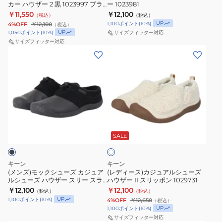
カー ハウザー 2 黒 1023997 ブラ
ー 1023981
ス
ニ
ニ
ス
ック
￥11,550
￥12,100
（税込）
（税込）
ニ
ー
ー
ラ
UP
1,100
ポイント
(
10
%)
4%OFF
￥12,100
（税込）
ー
カ
カ
イ
UP
1,050
ポイント
(
10
%)
サイズフィッター対応
カ
ー
サイズフィッター対応
ー
ド
(メ
(レ
ー
1023981
1028162
ス
ン
デ
ハ
リ
ズ)
ィ
ウ
ッ
モ
ー
ザ
ポ
ッ
ス)
ー
ン
ク
カ
2
1029443
ホ
シ
ジ
黒
ワ
ュ
ュ
SALE
イ
1023997
ト
ー
ア
ブ
ズ
ル
ラ
キーン
キーン
カ
シ
ッ
(メンズ)モックシューズ カジュア
(レディース)カジュアルシューズ
ルシューズ ハウザー スリー スラ
ハウザー II スリッポン 1029731
ジ
ュ
ク
イド レザー スリッポン 1029640
￥12,100
￥12,100
（税込）
（税込）
ュ
ー
UP
1,100
ポイント
(
10
%)
4%OFF
￥12,650
（税込）
ア
ズ
UP
1,100
ポイント
(
10
%)
ル
ハ
サイズフィッター対応