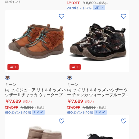
63
ポイント
12%OFF
￥8,800
（税込）
ズ
ツ
ラ
ラ
UP
207
ポイント
(
3
%)
ブ
ー
イ
(キ
イ
(キ
ー
チ
ド
ッ
ド
ッ
ツ
ャ
ス
ズ)
ス
ズ)
ハ
ッ
リ
ジ
リ
リ
ウ
カ
ッ
ュ
ッ
ト
ザ
ウ
ポ
ニ
ポ
ル
ブ
ー
ォ
ン
ア
ン
キ
ラ
フ
ー
ブ
リ
ブ
ッ
SALE
SALE
ウ
ン
ォ
タ
ラ
ト
ラ
ズ
×
ー
ー
ウ
ル
ッ
ハ
ブ
キーン
キーン
ル
プ
ン
キ
ク
ウ
ラ
(キッズ)ジュニア リトルキッズ ハ
(キッズ)リトルキッズ ハウザー ツ
ッ
ウザー II チャッカ ウォータープル
ー チャッカ ウォータープルーフ
ド
ル
1031046
ッ
1031047
ザ
ク
ーフ ウインターブーツ 1029430
ブラウン ブラック 1031038 防水
￥7,689
￥7,689
（税込）
（税込）
ダ
ー
シ
ズ
シ
ー
ウィンターブーツ
12%OFF
￥8,800
12%OFF
￥8,800
（税込）
（税込）
ウ
フ
ュ
ハ
ュ
ツ
UP
UP
690
ポイント
(
10
%)
690
ポイント
(
10
%)
ン
1025516
ー
ウ
ー
ー
(レ
(メ
1027928
防
ズ
ザ
ズ
チ
デ
ン
水
ー
ャ
ィ
ズ)