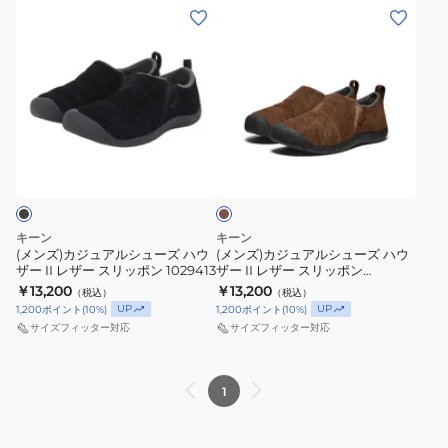
(メ
(メ
シ
ウ
ン
ン
ュ
ザ
ズ)
ズ)
ー
ー
カ
カ
ズ
II
ジ
ジ
ハ
ス
ュ
ュ
ウ
リ
ブ
ア
ア
ザ
ッ
ラ
ル
ル
ウ
ー
ポ
ン
シ
シ
ス
ン
ュ
ュ
リ
1029731
キーン
キーン
ー
ー
ー
(メンズ)カジュアルシューズ ハウ
(メンズ)カジュアルシューズ ハウ
ザー II レザー スリッポン 1029413
ザー II レザー スリッポン
ズ
ズ
ス
1029414
￥13,200
￥13,200
（税込）
（税込）
ハ
ハ
ラ
UP
UP
1,200
ポイント
(
10
%)
1,200
ポイント
(
10
%)
ウ
ウ
イ
サイズフィッター対応
サイズフィッター対応
ザ
ザ
ド
ー
ー
レ
1
II
II
ザ
レ
レ
ー
ザ
ザ
ス