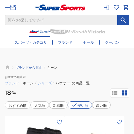
さらに絞り込む
スポーツ・カテゴリ
ブランド
セール
クーポン
ブランドから探す
キーン
おすすめ
順表示
ブランド
キーン
/
シリーズ
ハウザー
の商品一覧
18
件
おすすめ順
人気順
新着順
安い順
高い順
(レ
(キ
デ
ッ