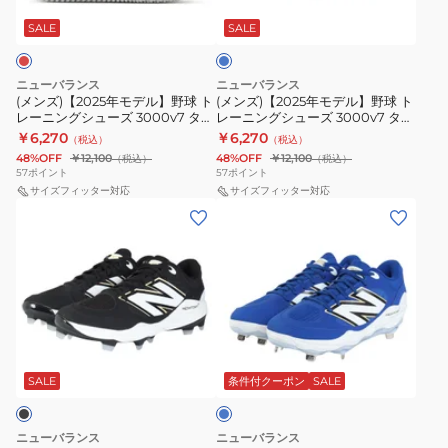
デ
デ
PL3000B7
PL3000R7
ル
ル】
ル】
ー
SALE
SALE
2E
2E
野
野
球
球
ニューバランス
ニューバランス
ト
ト
(メンズ)【2025年モデル】野球 ト
(メンズ)【2025年モデル】野球 ト
レーニングシューズ 3000v7 ター
レーニングシューズ 3000v7 ター
レ
レ
フ TURF T3000TR7 2E
フ TURF T3000TB7 2E
￥6,270
￥6,270
（税込）
（税込）
ー
ー
48%OFF
￥12,100
48%OFF
￥12,100
（税込）
（税込）
ニ
ニ
57
ポイント
57
ポイント
ン
サイズフィッター対応
ン
サイズフィッター対応
(メ
(メ
グ
グ
ン
ン
シ
シ
ズ)
ズ)
ュ
ュ
野
【2025
ー
ー
球
年
ズ
ズ
ス
モ
3000v7
3000v7
ブ
パ
デ
タ
タ
ル
イ
ル】
ー
SALE
条件付クーポン
SALE
ー
ー
ク
野
フ
フ
ポ
球
TURF
TURF
ニューバランス
ニューバランス