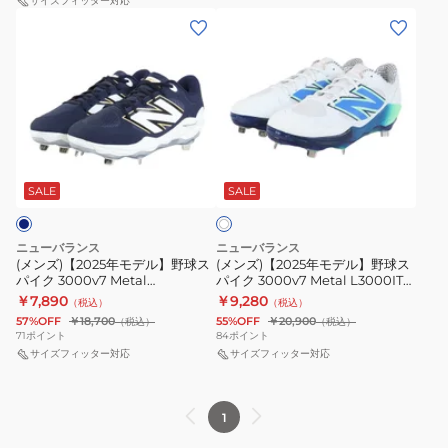
ポ
サイズフィッター対応
X
(メ
(メ
イ
金
ン
ン
ン
属
ズ)
ズ)
ト
ス
【2025
【2025
3000v7
パ
年
年
PU
イ
モ
モ
Molded
ク
ホ
デ
デ
PL3000N7
ワ
ル】
ル】
SALE
SALE
イ
2E
ト
野
野
球
球
ニューバランス
ニューバランス
ス
ス
(メンズ)【2025年モデル】野球ス
(メンズ)【2025年モデル】野球ス
パイク 3000v7 Metal
パイク 3000v7 Metal L3000IT7
パ
パ
L3000TN7 2E
2E
￥7,890
￥9,280
（税込）
（税込）
イ
イ
57%OFF
￥18,700
55%OFF
￥20,900
（税込）
（税込）
ク
ク
71
ポイント
84
ポイント
3000v7
サイズフィッター対応
3000v7
サイズフィッター対応
Metal
Metal
L3000TN7
L3000IT7
1
2E
2E