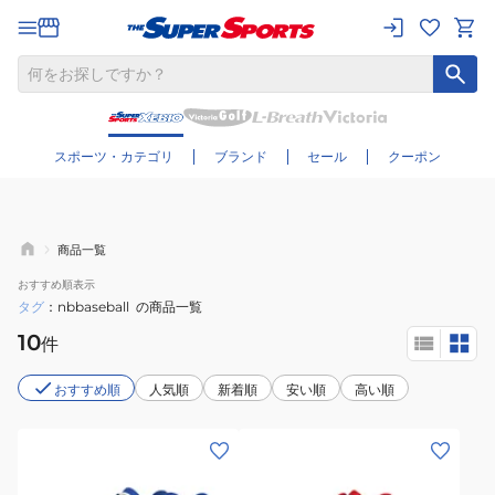
さらに絞り込む
スポーツ・カテゴリ
ブランド
セール
クーポン
商品一覧
おすすめ
順表示
タグ
nbbaseball
の商品一覧
10
件
おすすめ順
人気順
新着順
安い順
高い順
(メ
(メ
ン
ン