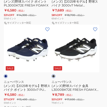
イ
ス
(メンズ)野球スパイク ポイント
(メンズ)【2025年モデル】野球ス
T3000TR7
T3000TB7
PL3000K72E FRESH FOAM X
パイク 3000v7 Metal
ン
パ
2E
2E
L3000TB7 2E
￥6,580
￥7,689
（税込）
（税込）
ト
イ
53%OFF
￥14,300
58%OFF
￥18,700
（税込）
（税込）
PL3000K72E
ク
59
ポイント
69
ポイント
FRESH
サイズフィッター対応
3000v7
サイズフィッター対応
(メ
(メ
FOAM
Metal
ン
ン
X
L3000TB7
ズ)
ズ)
2E
【2025
野
年
球
モ
ス
ブ
デ
パ
ラ
ル】
イ
ッ
SALE
SALE
ク
野
ク
球
金
ニューバランス
ニューバランス
ス
具
(メンズ)【2025年モデル】野球ス
(メンズ)野球スパイク 金具
パイク ポイント 3000v7 PU
L3000BK72E FRESH FOAM X
パ
L3000BK72E
Molded PL3000N7 2E
金属スパイク
￥6,580
￥8,789
（税込）
（税込）
イ
FRESH
57%OFF
￥15,400
50%OFF
￥17,600
（税込）
（税込）
ク
FOAM
59
ポイント
79
ポイント