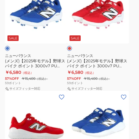
ズ)
ズ)
【2025
【2025
年
年
モ
モ
レ
デ
デ
ッ
ル】
ル】
ド
SALE
SALE
野
野
球
球
ニューバランス
ニューバランス
ス
ス
(メンズ)【2025年モデル】野球ス
(メンズ)【2025年モデル】野球ス
パイク ポイント 3000v7 PU
パイク ポイント 3000v7 PU
パ
パ
Molded PL3000B7 2E
Molded PL3000R7 2E
￥6,580
￥6,580
（税込）
（税込）
イ
イ
57%OFF
￥15,400
57%OFF
￥15,400
（税込）
（税込）
ク
ク
59
ポイント
59
ポイント
ポ
サイズフィッター対応
ポ
サイズフィッター対応
(メ
(メ
イ
イ
ン
ン
ン
ン
ズ)
ズ)
ト
ト
【2025
【2025
3000v7
3000v7
年
年
PU
PU
モ
モ
Molded
Molded
ブ