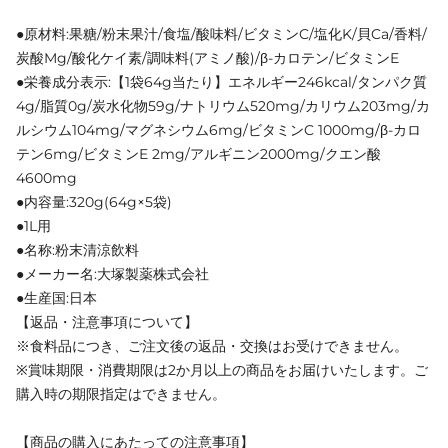
●原材料:果糖/粉末果汁/食塩/酸味料/ビタミンC/塩化K/貝Ca/香料/
炭酸Mg/酸化ケイ素/調味料(アミノ酸)/β-カロテン/ビタミンE
●栄養成分表示:【1袋64g当たり】エネルギー246kcal/タンパク質
4g/脂質0g/炭水化物59g/ナトリウム520mg/カリウム203mg/カ
ルシウム104mg/マグネシウム6mg/ビタミンC 1000mg/β-カロ
テン6mg/ビタミンE 2mg/アルギニン2000mg/クエン酸
4600mg
●内容量:320g(64g×5袋)
●1L用
●名称:粉末清涼飲料
●メーカー名:大塚製薬株式会社
●生産国:日本
【返品・注意事項について】
※食料品につき、ご注文後の返品・交換はお受けできません。
※賞味期限・消費期限は2か月以上の商品をお届けいたします。ご
購入時の期限指定はできません。
【商品の購入にあたっての注意事項】