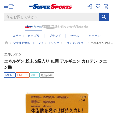
スポーツ・カテゴリ
ブランド
セール
クーポン
栄養補助食品・ドリンク
ドリンク
ドリンクパウダー
エネルゲン 粉末 
エネルゲン
エネルゲン 粉末 5袋入り 1L用 アルギニン カロテン クエ
ン酸
MENS
LADIES
KIDS
返品不可