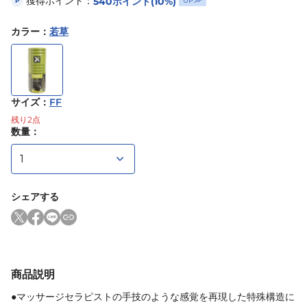
獲得ポイント：
540
ポイント
(10%)
UP
P
カラー
：
若草
サイズ
：
FF
残り
2
点
数量：
シェアする
商品説明
●マッサージセラピストの手技のような感覚を再現した特殊構造に