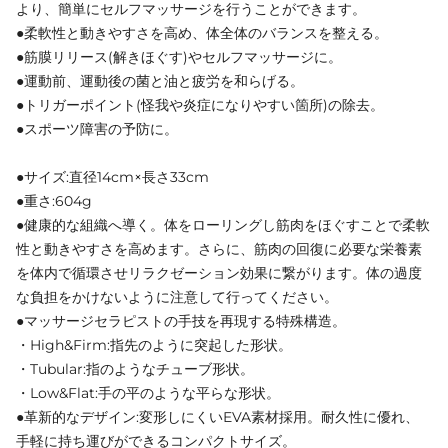
より、簡単にセルフマッサージを行うことができます。
●柔軟性と動きやすさを高め、体全体のバランスを整える。
●筋膜リリース(解きほぐす)やセルフマッサージに。
●運動前、運動後の菌と油と疲労を和らげる。
●トリガーポイント(怪我や炎症になりやすい箇所)の除去。
●スポーツ障害の予防に。
●サイズ:直径14cm×長さ33cm
●重さ:604g
●健康的な組織へ導く。体をローリングし筋肉をほぐすことで柔軟
性と動きやすさを高めます。さらに、筋肉の回復に必要な栄養素
を体内で循環させリラクゼーション効果に繋がります。体の過度
な負担をかけないように注意して行ってください。
●マッサージセラピストの手技を再現する特殊構造。
・High&Firm:指先のように突起した形状。
・Tubular:指のようなチューブ形状。
・Low&Flat:手の平のような平らな形状。
●革新的なデザイン:変形しにくいEVA素材採用。耐久性に優れ、
手軽に持ち運びができるコンパクトサイズ。