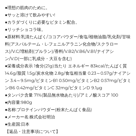
●理想の筋肉のために。
●サッと溶けて飲みやすい!
●カラダづくりに必要なビタミン配合。
●リッチショコラ味。
●原材料:乳清たんぱく/ココアパウダー/食塩/植物油脂/乳化剤/甘味
料(アスパルテーム・L-フェニルアラニン化合物/スクラロー
ス)/V.C/増粘剤(プルラン)/香料/V.B2/V.B6/V.B1/ナイアシ
ン/V.D(一部に乳成分・大豆を含む)
●栄養成分表示 1食分(21g)当たり エネルギー 83kcal/たんぱく質
14.6g/脂質 1.5g/炭水化物 2.8g/食塩相当量 0.23～0.57g/ナイアシ
ン 3.4～9.5mg/ビタミンB1 0.50mg/ビタミンB2 0.57mg/ビタミ
ンB6 0.42mg/ビタミンC 32mg/ビタミンD 9.1μg
●タンパク含量 71%(製品無水物あたり)/アミノ酸スコア 100
●内容量:980g
●名称:プロテインパウダー(粉末たんぱく食品)
●メーカー名:株式会社明治
●生産国:日本
【返品・注意事項について】