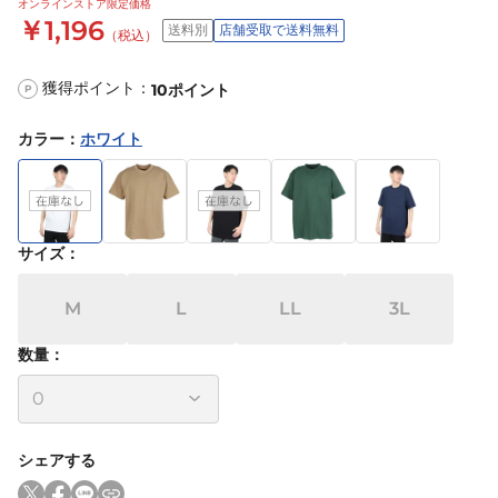
オンラインストア限定価格
￥1,196
送料別
店舗受取で送料無料
（税込）
獲得ポイント：
10
ポイント
P
カラー
：
ホワイト
サイズ
：
M
L
LL
3L
数量：
シェアする