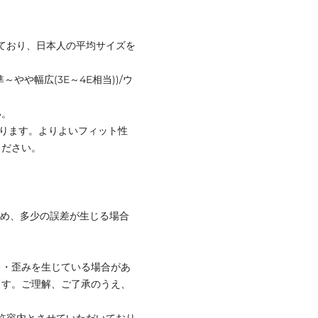
なっており、日本人の平均サイズを
～やや幅広(3E～4E相当))/ウ
い。
なります。よりよいフィット性
ください。
ため、多少の誤差が生じる場合
レ・歪みを生じている場合があ
ます。ご理解、ご了承のうえ、
社許容内とさせていただいており