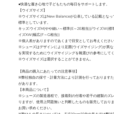
●快適な履き心地で子どもたちの毎日をサポートします。
【ウイズサイズ】
※ウイズサイズはNew Balanceが公表している記載と
標準としています。
キッズ:ウイズM(やや細い～標準(E～2E相当))/ウイズW(標準
イズXW(幅広(F～G相当))
※個人差がありますのであくまで目安としてお考えくださ
※シューズはデザインにより足囲(ウイズサイジング)が異
を実現するためにウイズサイジングを靴選びの参考にして
※ウイズサイズは選択することができません。
【商品の購入にあたっての注意事項】
※弊社独自の採寸・計量方法により計測を行っております
があります。
【本商品について】
※シューズの製造過程で、接着剤の付着や若干の縫製のズ
りますが、使用上問題無いと判断したものを販売しており
お買い求めください。
※靴ひもの長さについては、左右10cm以内の差までは弊