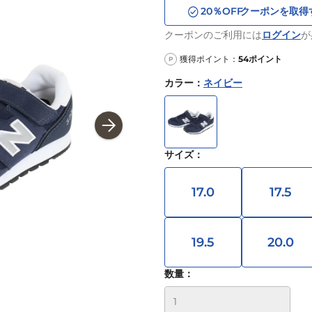
20
％OFF
クーポンを取得
クーポンのご利用には
ログイン
が
獲得ポイント：
54
ポイント
P
カラー
：
ネイビー
サイズ
：
17.0
17.5
19.5
20.0
数量：