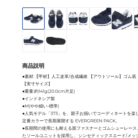
商品説明
●素材:【甲材】人工皮革/合成繊維 【アウトソール】ゴム底
【実寸サイズ】
●重量:約141g(20.0cm片足)
●インドネシア製
●M(やや細い-標準)
●人気モデル「373」を、親子お揃いでコーディネートを楽
定番カラーで長期展開する EVERGREEN PACK。
●長期間の使用にも耐える面ファスナーとゴムシューレース
たソールユニットを採用し、シンセティックスエード/メッ