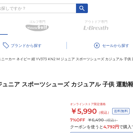
ゴルフ専門
アウトドア専門
ブランド
セール
スニーカー ネイビー 紺 YV373 KN2 M ジュニア スポーツシューズ カジュアル 子供
 M ジュニア スポーツシューズ カジュアル 子供 運動
オンラインストア限定価格
￥5,990
送料無料
（税込）
7%OFF
￥6,490
（税込）
クーポンを使うと
4,792
円
で購入