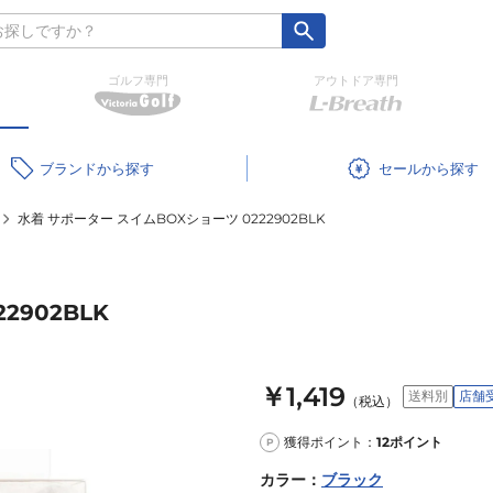
ゴルフ専門
アウトドア専門
ブランド
セール
水着 サポーター スイムBOXショーツ 0222902BLK
2902BLK
￥1,419
送料別
店舗
（税込）
獲得ポイント：
12
ポイント
P
カラー
：
ブラック