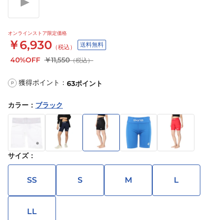
オンラインストア限定価格
￥6,930
送料無料
（税込）
40%OFF
￥11,550
（税込）
獲得ポイント：
63
ポイント
P
カラー
：
ブラック
サイズ
：
SS
S
M
L
LL