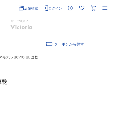
店舗検索
ログイン
サーフ&スノー
クーポン
デル BCY101BL 速乾
速乾