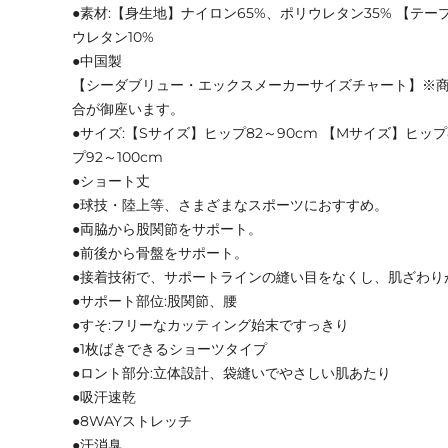
●素材:【身生地】ナイロン65%、ポリウレタン35% 【テー
ウレタン10%
●中国製
【シーダブリュー・エックスメーカーサイズチャート】※
合が御座います。
●サイズ:【Sサイズ】ヒップ82～90cm 【Mサイズ】ヒップ
プ92～100cm
●ショート丈
●球技・陸上等、さまざまなスポーツにおすすめ。
●両脇から股関節をサポート。
●前後から骨盤をサポート。
●接着技術で、サポートラインの縫い目をなくし、肌ざわり
●サポート部位:股関節、腰
●すそ:フリーなカッティング始末ですっきり
●1枚ばきできるショーツタイプ
●ロント部分:立体設計、袋縫いでやさしい肌あたり
●吸汗速乾
●8WAYストレッチ
●汗消臭