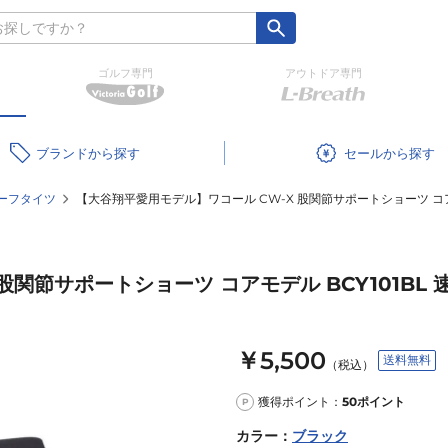
ゴルフ専門
アウトドア専門
ブランド
セール
ーフタイツ
【大谷翔平愛用モデル】ワコール CW-X 股関節サポートショーツ コアモ
関節サポートショーツ コアモデル BCY101BL 
￥5,500
送料無料
（税込）
獲得ポイント：
50
ポイント
P
カラー
：
ブラック