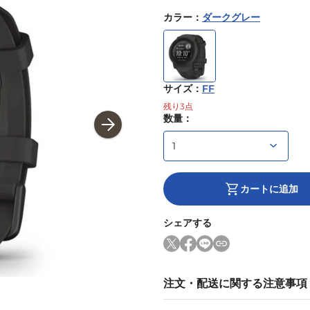
カラー
：
ダークグレー
サイズ
：
FF
残り
3
点
数量：
カートに追加
シェアする
注文・配送に関する注意事項