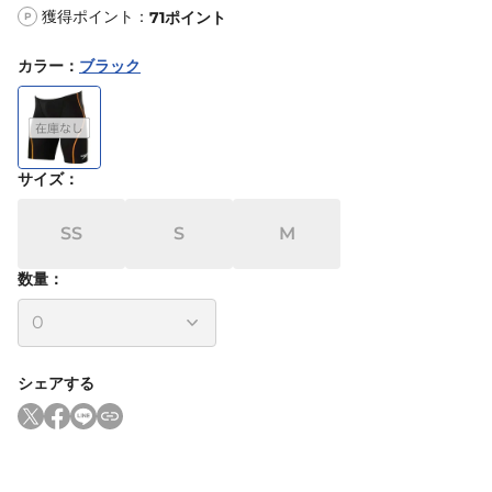
獲得ポイント：
71
ポイント
P
カラー
：
ブラック
サイズ
：
SS
S
M
数量：
シェアする