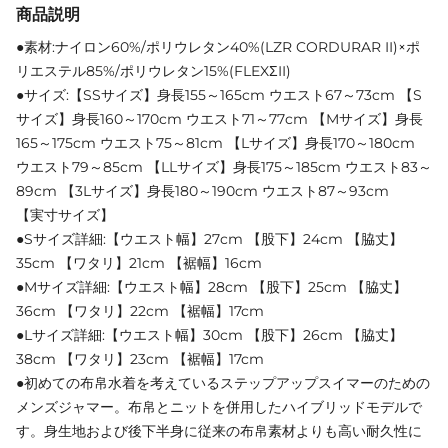
商品説明
●素材:ナイロン60%/ポリウレタン40%(LZR CORDURAR II)×ポ
リエステル85%/ポリウレタン15%(FLEXΣII)
●サイズ:【SSサイズ】身長155～165cm ウエスト67～73cm 【S
サイズ】身長160～170cm ウエスト71～77cm 【Mサイズ】身長
165～175cm ウエスト75～81cm 【Lサイズ】身長170～180cm
ウエスト79～85cm 【LLサイズ】身長175～185cm ウエスト83～
89cm 【3Lサイズ】身長180～190cm ウエスト87～93cm
【実寸サイズ】
●Sサイズ詳細:【ウエスト幅】27cm 【股下】24cm 【脇丈】
35cm 【ワタリ】21cm 【裾幅】16cm
●Mサイズ詳細:【ウエスト幅】28cm 【股下】25cm 【脇丈】
36cm 【ワタリ】22cm 【裾幅】17cm
●Lサイズ詳細:【ウエスト幅】30cm 【股下】26cm 【脇丈】
38cm 【ワタリ】23cm 【裾幅】17cm
●初めての布帛水着を考えているステップアップスイマーのための
メンズジャマー。布帛とニットを併用したハイブリッドモデルで
す。身生地および後下半身に従来の布帛素材よりも高い耐久性に