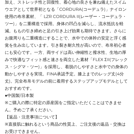
加え、ストレッチ性と回復性、着心地の良さを兼ね備えたスイム
ウエアとして世界初となる「CORDURA(コーデュラ)」ナイロン
使用の布帛素材、「 LZR CORDURA II(レーザー・コーデュラ・
ツー)」を二重構造で採用。身体の凹凸を減らし、流水抵抗を軽
減。ももの引き締めと足の引き上げ効果も期待できます。さらに
お腹周りも二重構造にすることで、水中での体幹の安定と浮く感
覚を生み出しています。引き裂き耐久性が高いので、布帛初心者
にも安心です。一方、両サイドは高い伸縮性と撥水性、生地の厚
みで快適なフィット感と速さを両立した素材「FLEX ΣII(フレック
ス・シグマ・ツー)」を採用し、着脱のしやすさと水中での身体の
動かしやすさを実現。FINA承認予定。膝上までのレッグ丈(4分
丈)。完全布帛モデルの前に着用するステップアップモデルとして
おすすめです。
●中国製/日本製
※ご購入の際に特定の原産国をご指定いただくことはできませ
ん。予めご了承ください。
【返品・注意事項について】
※直接肌に触れるという商品の性質上、ご注文後の返品・交換は
お受けできません。