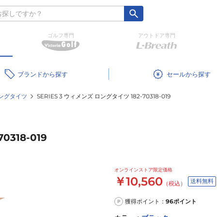
ゴルフ専門
アウトドア専門
ブランド
セール
ングタイツ
SERIES 3 ウィメンズ ロングタイツ 182-70318-019
0318-019
オンラインストア限定価格
￥10,560
送料無料
（税込）
獲得ポイント：
96
ポイント
P