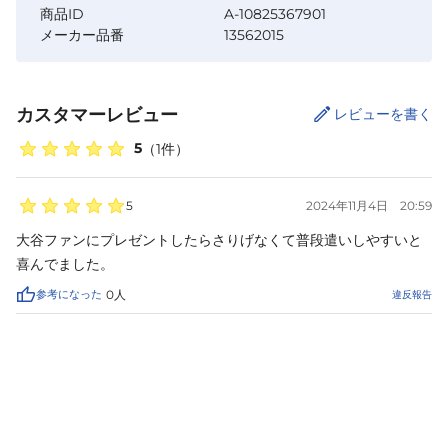
商品ID
A-10825367901
メーカー品番
13562015
カスタマーレビュー
レビューを書く
5
（
1
件）
5
2024年11月4日
20:59
大谷ファンにプレゼントしたらさりげなくて普段遣いしやすいと
喜んでました。
参考になった
0
人
違反報告
カートに追加