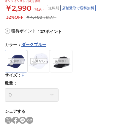
オンラインストア限定価格
￥2,990
送料別
店舗受取で送料無料
（税込）
32%OFF
￥4,400
（税込）
獲得ポイント：
27
ポイント
P
カラー
：
ダークブルー
サイズ
：
F
数量：
シェアする