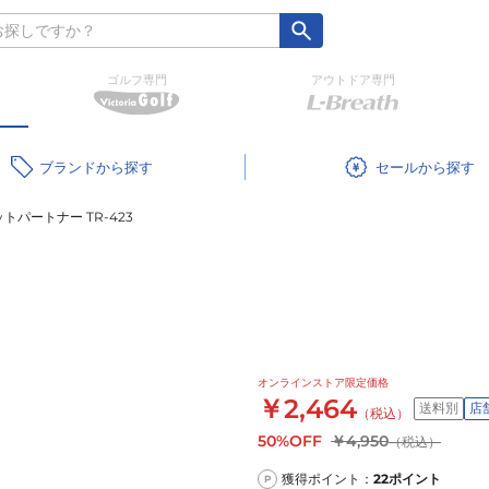
ゴルフ専門
アウトドア専門
ブランド
セール
トパートナー TR-423
オンラインストア限定価格
￥2,464
送料別
店
（税込）
50%OFF
￥4,950
（税込）
獲得ポイント：
22
ポイント
P