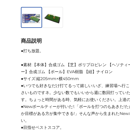
商品説明
●打ち放題。
●素材:【本体】合成ゴム 【芝】ポリプロピレン 【ヘソティ
ー】合成ゴム 【ボール】EVA樹脂 【紐】ナイロン
●サイズ:縦205mm×横450mm
●いつでも好きなだけ打てるって嬉しい:いざ、練習場へ行
さいものですネ。少ない数でもいいから週に数回打ってい
す。ちょっと時間がある時、気軽にお使いください。上達
●Newボールティーが付いた!:「ボールを打つのもあきた!
か目標がある方が集中できる!」そんな声から生まれたNe
い。
●目指せベストスコア。