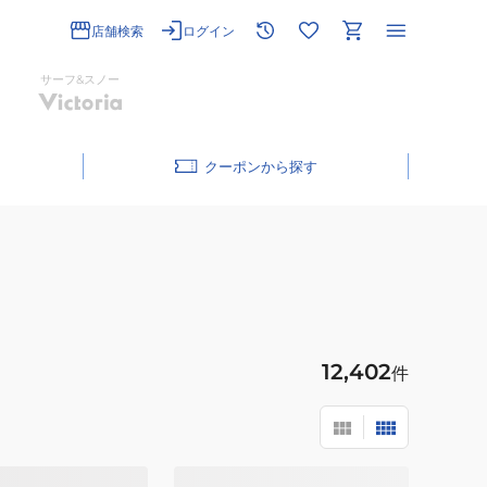
店舗検索
ログイン
サーフ&スノー
クーポン
12,402
件
(メ