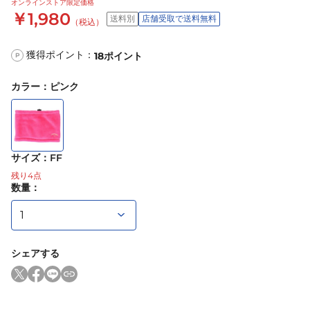
オンラインストア限定価格
￥1,980
送料別
店舗受取で送料無料
（税込）
獲得ポイント：
18
ポイント
P
カラー
：
ピンク
サイズ
：
FF
残り
4
点
数量：
シェアする