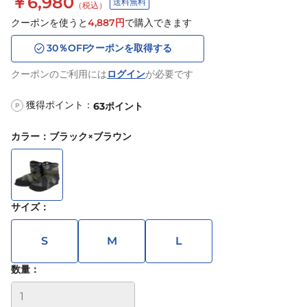
￥6,980
送料無料
（税込）
クーポンを使うと
4,887
円
で購入できます
30
％OFF
クーポンを取得する
クーポンのご利用には
ログイン
が必要です
獲得ポイント：
63
ポイント
P
カラー
：
ブラック×ブラウン
サイズ
：
S
M
L
数量：