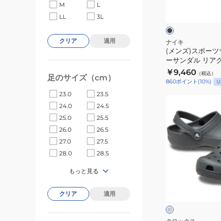
ク
サ
M
L
ラ
ッ
ト
ン
LL
3L
ク
リ
ダ
ー
ル
クリア
適用
ナイキ
ワ
(メンズ)スポーツ
シ
ーサンダル リア
ン
ャ
イト スライド ブラ
￥9,460
ス
（税込）
ワ
足のサイズ（cm）
001 快適な履き
860
ポイント
(
10
%)
U
ラ
ー
発力
23.0
23.5
イ
サ
(メ
24.0
24.5
ド
ン
ン
25.0
25.5
ホ
ダ
ズ)
26.0
26.5
ワ
ル
サ
27.0
27.5
イ
リ
ン
28.0
28.5
ト
ア
ダ
CN9677-
ク
もっと見る
ル
グ
011
ト
ク
レ
カ
ー
X
クリア
適用
ラ
ク
ジ
リ
シ
ュ
ジ
ッ