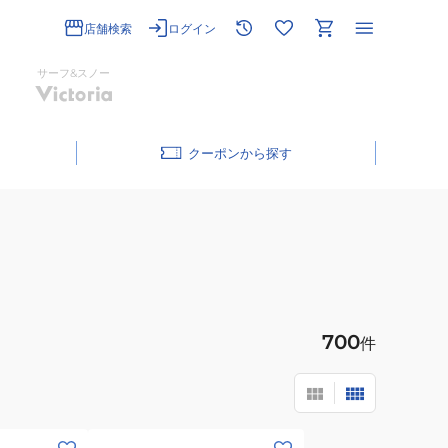
店舗検索
ログイン
サーフ&スノー
クーポン
700
件
(レ