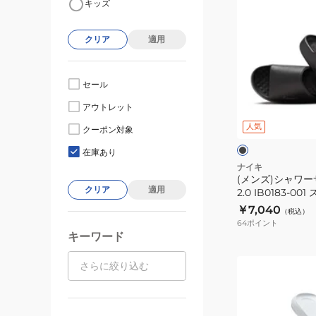
キッズ
ン
ズ)
クリア
適用
シ
ャ
ワ
セール
ー
ブ
アウトレット
サ
ラ
ッ
人気
ン
クーポン対象
ク
ク
ダ
在庫あり
ル
ナイキ
(メンズ)シャワー
カ
クリア
適用
2.0 IB0183-0
ー
￥7,040
（税込）
ム
64
ポイント
2.0
キーワード
IB0183-
(レ
001
デ
ス
ィ
ポ
ー