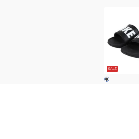
履
ー
き
(メ
ワ
心
ン
ン
地
ズ、
ス
柔
レ
ラ
ら
デ
イ
か
ィ
ド
い
ー
CN9675-
ブ
反
ス)
304
ラ
発
ッ
SALE
シ
ク
力
ャ
ワ
ナイキ
(メンズ、レディ
ー
ンダル オフコー
サ
ライド BQ4632-
￥2,990
（税込）
ン
ジュアル
27
ポイント
ダ
ル
(メ
オ
ン
フ
ズ)