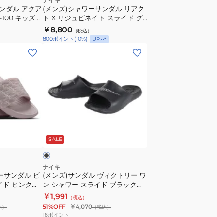
ナイキ
サンダル アクア
ポ
(メンズ)シャワーサンダル リアク
リ
-100 キッズ
ト X リジュビネイト スライド グ
ー
ア
 キャンプ
レー HV4479-002 スポーツサン
￥8,800
ツ
（税込）
ク
ダル カジュアル シューズ
800
ポイント
(
10
%)
UP
サ
ト
(メ
ン
X
ン
ダ
リ
ズ)
ル
ジ
サ
ュ
ン
ビ
ダ
ネ
ル
ブ
イ
ヴ
ラ
ト
SALE
ィ
ス
ク
ラ
ト
ナイキ
イ
ーサンダル ビ
(メンズ)サンダル ヴィクトリー ワ
リ
イド ピンク
ド
ン シャワー スライド ブラック
ー
CZ5478-001 シャワサン レジャー
グ
￥1,991
（税込）
ワ
プール ビーチ リカバリー 速乾性
51%OFF
￥4,070
レ
込）
（税込）
ン
快適
18
ポイント