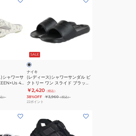
デ
ィ
ー
ス)
シ
ャ
ブ
ワ
ラ
SALE
ー
サ
ン
ナイキ
ス)シャワーサ
(レディース)シャワーサンダル ビ
ダ
EN×Us 4
クトリー ワン スライド ブラック
ル
CN9677-004 スポーツサンダル
￥2,420
（税込）
ビ
カジュアルシューズ
38%OFF
￥3,960
込）
（税込）
ク
22
ポイント
ト
(メ
リ
ン
ー
ズ)
ワ
テ