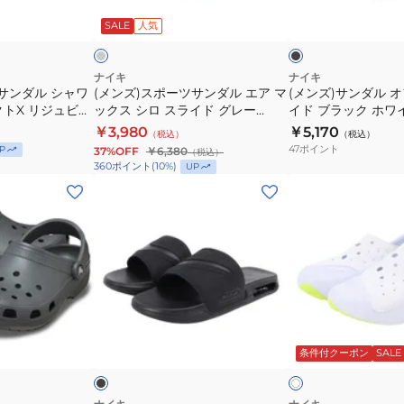
GS/PS
ブ
タ
サ
オ
レ
ラ
ー
ッ
ッ
SALE
人気
ブ
ラ
ウ
ン
フ
ク
ク
ラ
ッ
ン
ダ
コ
ッ
ク
旅
ル
ー
ナイキ
ナイキ
サンダル シャワ
ク
(メンズ)スポーツサンダル エア マ
CN9675-
(メンズ)サンダル 
行
エ
ト
クトX リジュビネ
ックス シロ スライド グレー
イド ブラック ホワイ
819352
005
レ
ア
ス
ック HV4479-
DC1460-410 シャワーサンダル カ
012 シャワサン プ
￥3,980
￥5,170
001
（税込）
シ
（税込）
ジ
マ
ラ
心地 柔らかい 反
ジュアル シューズ
ジャー クルーダウン
47
ポイント
P
37%OFF
￥6,380
（税込）
シ
ャ
ャ
ッ
イ
360
ポイント
(
10
%)
UP
ャ
ワ
ー
ク
ド
(メ
(キ
ワ
ー
リ
ス
ブ
ン
ッ
サ
サ
ゾ
シ
ラ
ズ)
ズ)
ン
ン
ー
ロ
ッ
サ
ジ
レ
ダ
ト
ス
ク
ン
ュ
ジ
ル
ジ
ラ
ホ
ダ
ニ
ャ
プ
ム
イ
ワ
ル
ア
ブ
ホ
ー
ー
ド
イ
エ
サ
ラ
ワ
水
ル
ッ
ー
条件付クーポン
SALE
イ
グ
ト
ア
ン
ト
遊
ビ
レ
BQ4639-
マ
ダ
び
ー
ー
012
ッ
ル