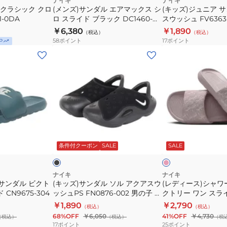
ナイキ
ナイキ
プ
チ
 クラシック クロ
DC1460-
(メンズ)サンダル エアマックス シ
シ
(キッズ)ジュニア 
ク
ア
1-0DA
ロ スライド ブラック DC1460-
スウッシュ FV6363
ー
タ
410
ャ
ス
ク
007 シャワサン レジャー ビーチ
子供 ベビー 水遊び
￥6,380
￥1,890
ル
ウ
シ
（税込）
ワ
（税込）
シ
ア
プール ジム スポーティー 快適 イ
58
ポイント
17
ポイント
P
ビ
ン
ャ
サ
ロ
ス
ンソール
(キ
(レ
ー
ワ
ン
ス
ウ
ッ
デ
チ
ー
プ
ラ
ッ
ズ)
ィ
キ
サ
ー
イ
シ
サ
ー
ャ
ン
ル
ド
ュ
ン
ス)
ン
ダ
ビ
ブ
FV6363-
ダ
シ
プ
ル
ー
ラ
100
ル
ャ
ブ
ピ
ク
カ
チ
ッ
キ
ソ
ワ
ラ
ン
ー
ジ
レ
ク
ッ
ッ
ク
ッ
条件付クーポン
SALE
SALE
ル
ー
ル
ク
ュ
ジ
DC1460-
ズ
ア
サ
ダ
ア
ャ
007
子
ク
ン
ナイキ
ナイキ
ウ
ル
ー
シ
供
サンダル ビクト
(キッズ)サンダル ソル アクアスウ
(レディース)シャワ
ア
ダ
ン
シ
ク
CN9675-304
ャ
ッシュPS FN0876-002 男の子 女
ベ
クトリー ワン スラ
ス
ル
軽
の子 水陸
HQ7022-602
ュ
ル
ワ
￥1,890
ビ
￥2,790
（税込）
（税込）
ウ
ビ
量
ー
ー
68%OFF
￥6,050
41%OFF
￥4,730
サ
ー
（税込）
（税込）
（税
ッ
ク
17
ポイント
25
ポイント