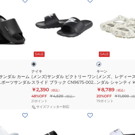
ン
ン
ズ)
ズ、
サ
レ
ン
デ
ダ
ィ
ル
ー
ブ
ホ
ビ
ス)
ラ
ワ
ッ
ッ
SALE
SALE
イ
ク
シ
ク
ト
ト
ャ
×
ブ
リ
ワ
ナイキ
キーン
ラ
サンダル カーム
(メンズ)サンダル ビクトリー ワン
(メンズ、レディー
ー
ー
ッ
01 スポーツサンダル
スライド ブラック CN9675-002
ンダル シャンティ KE
ワ
サ
ク
シャワーサンダル プール ビーチ
IRIOMOTE 1030317
￥2,390
￥8,789
（税込）
（税込）
ン
ン
タウン 旅行 レジャーリゾート ジ
48%OFF
￥4,620
20%OFF
￥11,000
（税込）
（税
ス
ダ
ム
21
ポイント
79
ポイント
ラ
ル
サイズフィッター対応
(レ
(メ
イ
シ
デ
ン
ド
ャ
ィ
ズ)
ブ
ン
ー
サ