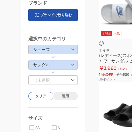
ー
ブランド
ス)
ツ
ス
サ
ブランドで絞り込む
ポ
ン
ホ
ー
ダ
ワ
SALE
人気
イ
ツ
ル
選択中のカテゴリ
ク
ト
サ
ン
シューズ
ナイキ
(レディース)スポ
ダ
ャワーサンダル 
ル
サンダル
スライド ホワイト C
￥3,960
（税込）
シ
ジュアル シュー
14%OFF
￥4,620
ャ
36
ポイント
（未選択）
ワ
(メ
ー
ン
クリア
適用
サ
ズ)
ン
ス
ダ
ポ
サイズ
ル
ー
ビ
ツ
SS
S
ブ