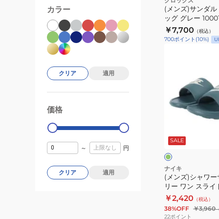
クロックス
ア
ュ
(メンズ)サンダル
カラー
ク
ッグ グレー 1000
ル
ビ
ク
￥7,700
シ
ネ
（税込）
ロ
700
ポイント
(
10
%)
U
ュ
イ
ッ
(メ
ー
ト
グ
ン
ズ
ス
グ
ズ)
クリア
適用
サ
ラ
レ
シ
ン
イ
ー
ャ
ダ
ド
10001-
ワ
価格
99000
0
ル
ブ
0DA
ー
グ
ラ
サ
リ
ッ
ー
SALE
ン
～
円
ン
ク
ク
ダ
HV4479-
ル
ナイキ
001
クリア
適用
(メンズ)シャワー
ビ
快
リー ワン スライド 
ク
適
￥2,420
（税込）
ト
な
38%OFF
￥3,960
リ
22
ポイント