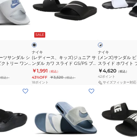
ラ
テ
ス、
ン
ッ
ィ
キ
ダ
ク
KEEN×Us
ッ
ル
CN9675-
4
ブ
ホ
ズ)
ビ
002
IRIOMOTE
ラ
ワ
ッ
ッ
SALE
イ
ジ
ク
シ
1030317
ク
ト
ュ
ト
ャ
×
ブ
ニ
リ
ワ
ナイキ
ナイキ
ラ
ーツサンダル シ
(レディース、キッズ)ジュニア サ
(メンズ)サンダル 
ア
ー
ー
ッ
ビクトリー ワン
ンダル カワ スライド GS/PS ブラ
スライド ホワイト 
サ
ワ
サ
ク
N9677-011 カ
ック 819352 001 シャワサン レジ
CN9675-005 シ
￥1,991
￥4,620
（税込）
（税込）
ン
ン
ン
ズ サンダル
ャー 水遊び プール ビーチ キャン
プール ビーチ タウ
42
ポイント
43%OFF
￥3,520
（税込）
（税込）
ダ
ス
プクールダウン 軽量
ダ
18
ポイント
サイズフィッター対応
ル
ラ
ル
(メ
(メ
カ
イ
プ
ン
ン
ワ
ド
ー
ズ)
ズ)
ス
ホ
ル
ス
サ
ラ
ワ
ビ
ポ
ン
イ
イ
ー
ー
ダ
ド
ト
チ
ツ
ル
グ
ブ