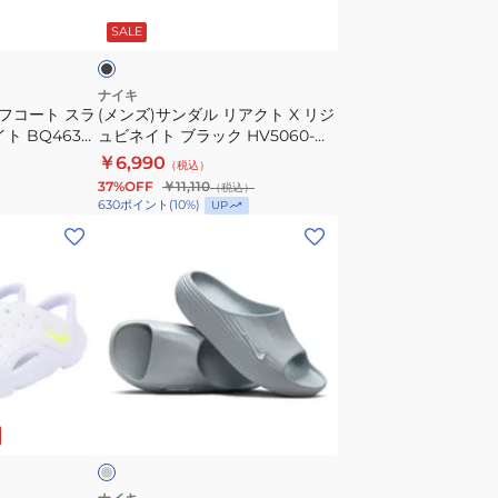
ッ
カ
リ
ラ
SALE
ク
ジ
ア
OQT04-
ュ
ク
KK5038
ア
ト
ナイキ
オフコート スラ
(メンズ)サンダル リアクト X リジ
ル
X
ト BQ4639-
ュビネイト ブラック HV5060-
シ
リ
ール ビーチ レ
001 スポーツ サンダル
￥6,990
（税込）
ュ
ジ
 軽量 安定性
37%OFF
￥11,110
（税込）
ー
ュ
630
ポイント
(
10
%)
UP
ズ
ビ
(メ
ネ
ン
イ
ズ)
ト
シ
ブ
ャ
ラ
ワ
ッ
ー
グ
ク
サ
レ
HV5060-
ン
001
ダ
ス
ル