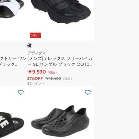
ン
レ
ス
ッ
ラ
ク
イ
ブ
ス
ド
ラ
SALE
フ
ブ
リ
ラ
ー
ッ
アディダス
ビクトリー ワン
(メンズ)テレックス フリーハイカ
ハ
ク
ブラック
ー SL サンダル ブラック OQT04-
イ
CN9677-
ャワーサンダル
KK5038
￥9,590
（税込）
カ
004
ン
37%OFF
￥15,400
（税込）
ー
ス
87
ポイント
SL
ポ
(メ
サ
ー
ン
ン
ツ
ズ)
ダ
サ
サ
ル
ン
ン
ブ
ダ
ダ
ラ
ル
ル
ブ