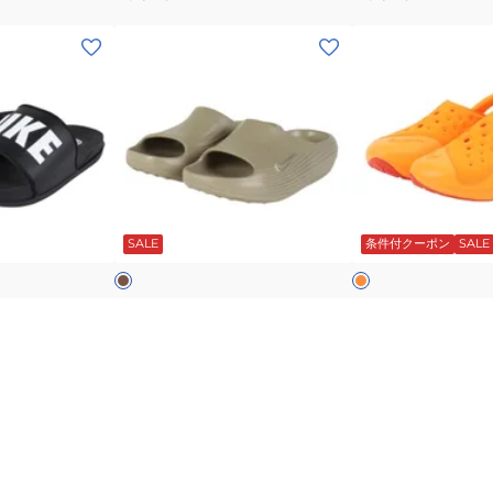
ズ
ダ
ン
水
シ
ト
ウ
レ
遊
(メ
(キ
ュ
リ
ン
ジ
び
ン
ッ
PS
ー
軽
ャ
キ
ズ)
ズ)
FN0876-
ワ
量
ー
ャ
シ
ジ
002
ン
安
ビ
ン
ャ
ュ
男
ス
定
ー
プ
ワ
ニ
の
ラ
性
チ
ー
ア
子
イ
カ
オ
プ
サ
サ
女
ド
ー
レ
ー
キ
ン
キ
SALE
条件付クーポン
SALE
ン
ン
の
ピ
ジ
ル
ダ
ダ
子
ン
ジ
ル
ル
水
ク
ナイキ
ナイキ
ム
ース)シャワーサ
(メンズ)シャワーサンダル リアク
(キッズ)ジュニア 
リ
ア
陸
HQ7022-
ト ウィメンズス
トX リジュビネイト スライド
スウッシュ FV6363
ス
ア
ク
602
010 ジム 旅行 カ
HV4479-200
￥7,249
￥1,890
ポ
（税込）
（税込）
ク
ア
17
ポイント
17%OFF
￥8,800
（税込）
ー
ト
ス
65
ポイント
テ
X
ウ
(メ
(メ
ィ
リ
ッ
ン
ン
ー
ジ
シ
ズ)
ズ)