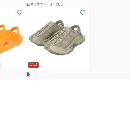
ー
シ
サイズフィッター対応
HV4479-
(メ
ャ
002
ン
ワ
ス
ズ)
ー
ポ
テ
ス
ー
レ
ラ
ツ
ッ
イ
サ
ク
ド
カ
ン
ス
ブ
ー
ダ
SALE
フ
ラ
ル
リ
ッ
カ
ー
ク
アディダス
ジ
サンダル アクア
(メンズ)テレックス フリーハイカ
ハ
CZ5478-
-800
ー SL サンダル カーキ OQT04-
ュ
イ
001
KK5040
￥9,990
ア
（税込）
カ
シ
35%OFF
￥15,400
（税込）
ル
ー
ャ
90
ポイント
シ
SL
ワ
(メ
ュ
サ
サ
ン
ー
ン
ン
ズ)