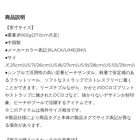
商品説明
【実寸サイズ】
●重量:約165g(27.0cm片足)
●中国製
●メーカーカラー表記:BLACK/LIME(BKI)
●サイ
ズ:25cm(US:7)/26cm(US:8)/27cm(US:9)/28cm(US:10)/29cm(US:1
●シンプルで汎用性の高い定番ビーチサンダル。軽量で安定感のあ
るフラットソール、ソフトなストラップでストレスフリーに履く
ことができます。リーズナブルながら、かかとのDCロゴプリント
やストラップに施されたDCロゴなど、抜かりないデザインが好印
象。ビーチやプールで活躍するアイテムです。
※このアイテムは海外サイズ相当です。
※製品仕様により商品タグと本体の製品タグでサイズ表記が異な
る場合があります。
【商品の購入にあたっての注意事項】