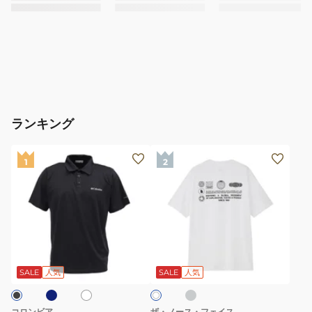
ランキング
(メ
(メ
1
2
ン
ン
ズ)
ズ、
半
レ
袖
デ
T
ィ
ネ
グ
ホ
ホ
シ
ー
レ
ワ
ワ
ー
ャ
ス)
イ
SALE
人気
SALE
人気
イ
ト
ト
ツ
半
ポ
袖
コロンビア
ザ・ノース・フェイス