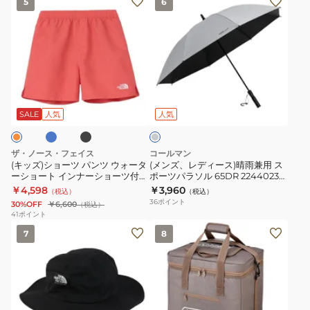
5
6
ッ
ン
T
シ
ン
ズ)
ズ、
シ
ャ
T
シ
レ
ャ
ツ
シ
ョ
デ
ツ
NT32447
ャ
ー
ィ
NT32446
ツ
ブ
ブ
ア
ツ
ー
NT32550
ラ
イ
ッ
パ
ス)
ス
SALE
人気
人気
ク
グ
ン
晴
レ
ツ
雨
ー
ザ・ノース・フェイス
コールマン
ウ
兼
(キッズ)ショーツ パンツ ウォータ
(メンズ、レディース)晴雨兼用 ス
ーショート インナーショーツ付き
ポーツパラソル 65DR 2244023
ォ
用
NBJ42631
傘 日傘
￥4,598
￥3,960
（税込）
（税込）
ー
ス
36
ポイント
30%OFF
￥6,600
（税込）
タ
ポ
41
ポイント
(メ
保
ー
ー
7
8
ン
冷
シ
ツ
ズ、
力
ョ
パ
レ
49
ー
ラ
デ
時
ト
ソ