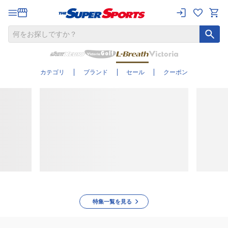
【公式】アウトド
ア・キャンプ用品
通販のエルブレス
| 3,980円で送料無
カテゴリ
ブランド
セール
クーポン
料！
特集一覧を見る