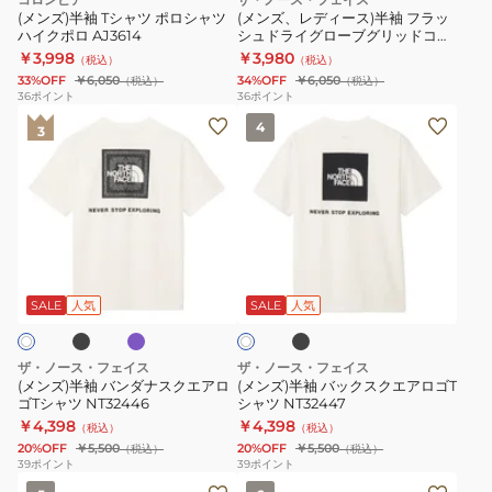
ロ
フ
(メンズ)半袖 Tシャツ ポロシャツ
(メンズ、レディース)半袖 フラッ
ハイクポロ AJ3614
シュドライグローブグリッドコッ
シ
ラ
トンTシャツ NT32550
￥3,998
￥3,980
（税込）
（税込）
ャ
ッ
33%OFF
￥6,050
34%OFF
￥6,050
（税込）
（税込）
ツ
シ
36
ポイント
36
ポイント
(メ
(メ
ハ
ュ
4
3
ン
ン
イ
ド
ズ)
ズ)
ク
ラ
半
半
ポ
イ
袖
袖
ロ
グ
バ
バ
AJ3614
ロ
ブ
パ
ブ
ホ
ン
ッ
ー
ー
ラ
ワ
プ
ッ
ダ
ク
ブ
SALE
人気
SALE
人気
イ
ル
ク
ト
ナ
ス
グ
ス
ク
リ
ザ・ノース・フェイス
ザ・ノース・フェイス
ク
エ
ッ
(メンズ)半袖 バンダナスクエアロ
(メンズ)半袖 バックスクエアロゴT
ゴTシャツ NT32446
シャツ NT32447
エ
ア
ド
￥4,398
￥4,398
（税込）
（税込）
ア
ロ
コ
20%OFF
￥5,500
20%OFF
￥5,500
（税込）
（税込）
ロ
ゴ
ッ
39
ポイント
39
ポイント
(キ
(メ
ゴ
T
ト