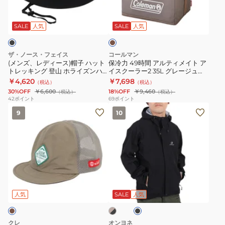
ィ
間
イ
ル
ブ
ー
ア
ン
65DR
ラ
ス)
ル
ナ
2244023
ウ
SALE
人気
SALE
人気
ン
帽
テ
ー
傘
子
ィ
シ
日
ザ・ノース・フェイス
コールマン
ハ
メ
ョ
傘
(メンズ、レディース)帽子 ハット
保冷力 49時間 アルティメイト ア
トレッキング 登山 ホライズンハ
イスクーラー2 35L グレージュ
ッ
イ
ー
ット NN42531 K
2206785
￥4,620
￥7,698
（税込）
（税込）
ト
ト
ツ
30%OFF
￥6,600
18%OFF
￥9,460
（税込）
（税込）
ト
ア
付
42
ポイント
69
ポイント
(メ
(メ
レ
イ
き
9
10
ン
ン
ッ
ス
NBJ42631
ズ、
ズ)
キ
ク
レ
コ
ン
ー
デ
ン
グ
ラ
ィ
バ
登
ー
ベ
ブ
ー
ッ
山
2
ー
ラ
ス)
ト
ジ
ホ
35L
ッ
人気
SALE
人気
ュ
ク
帽
レ
ラ
グ
×
子
イ
イ
レ
ブ
クレ
オンヨネ