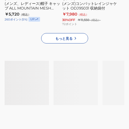
ラ
キ
ン
ズ
ー
(メンズ、レディース)帽子 キャッ
(メンズ)コンバットレインジャケ
ッ
プ ALL MOUNTAIN MESH
ット ODJ95031 収納袋付
ャ
ジ
ン
ジ
ク
B.CAP RB3640 TAN タン 通気性
￥5,720
￥7,980
（税込）
（税込）
ッ
ャ
ハ
ュ
速乾
UP
260
ポイント
(
5
%)
30%OFF
￥11,550
（税込）
プ
ケ
ッ
2206785
72
ポイント
ALL
ッ
ト
MOUNTAIN
ト
NN42531
もっと見る
MESH
ODJ95031
K
B.CAP
収
RB3640
納
TAN
袋
タ
付
ン
通
気
性
速
乾