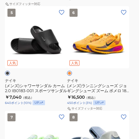
ギ
サイズフィッター対応
レ
(メ
(メ
ン
イ
5
6
ン
ン
グ
ク
ズ)
ズ)
シ
ス
シ
ラ
ュ
タ
ャ
ン
ー
ー
ワ
ニ
ズ
ト
オ
ー
ン
ズ
ミ
レ
サ
グ
ン
人気
人気
ー
ッ
ジ
ン
シ
ム
ド
ダ
ュ
ボ
ア
ナイキ
ナイキ
ル
ー
(メンズ)シャワーサンダル カーム
(メンズ)ランニングシューズ ジョ
メ
オ
2.0 IB0183-001 スポーツサンダル
ギングシューズ ズーム ボメロ 18
カ
ズ
ロ
の
オレンジ HM6803-802 スポーツ
￥7,040
￥16,500
（税込）
（税込）
ー
ジ
シューズ
18
ハ
UP
UP
640
ポイント
(
10
%)
450
ポイント
(
3
%)
ム
ョ
ワ
コ
サイズフィッター対応
2.0
ギ
(メ
(メ
イ
鹿
7
8
IB0183-
ン
ン
ン
ド
野
001
グ
ズ)
ズ)
IF0514-
千
ス
シ
ラ
ス
002
夏