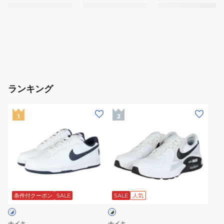
ランキング
(メ
(メ
1
2
ン
ン
ズ)
ズ)
ス
ス
ニ
ニ
ー
ー
ホ
カ
カ
ワ
ー
ー
条件付クーポン
SALE
SALE
人気
イ
ト
ス
ス
×
ポ
ポ
ブ
ナイキ
ナイキ