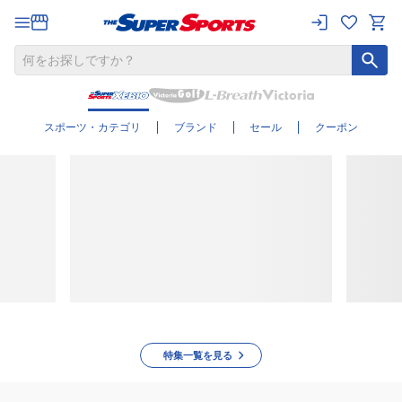
【公式】スポーツ
用品通販のスーパ
ースポーツゼビオ
| 3,980円で送料無
スポーツ・カテゴリ
ブランド
セール
クーポン
料！
特集一覧を見る