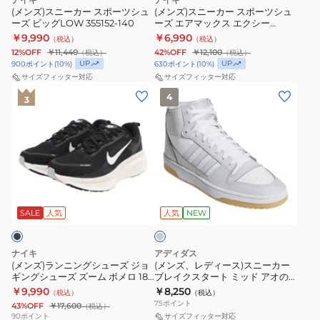
ー
ー
ラ
(メンズ)スニーカー スポーツシュ
(メンズ)スニーカー スポーツシュ
ッ
ーズ ビッグLOW 355152-140
ーズ エアマックス エクシー
ツ
ツ
ク
FN7304-100
￥9,990
￥6,990
（税込）
（税込）
シ
シ
12%OFF
￥11,440
42%OFF
￥12,100
（税込）
（税込）
ュ
ュ
UP
UP
900
ポイント
(
10
%)
630
ポイント
(
10
%)
ー
ー
サイズフィッター対応
サイズフィッター対応
(メ
(メ
ズ
ズ
4
3
ン
ン
ビ
エ
ズ)
ズ、
ッ
ア
ラ
レ
グ
マ
ン
デ
LOW
ッ
ニ
ィ
355152-
ク
ラ
ン
ー
140
ス
イ
グ
ス)
ト
SALE
人気
人気
NEW
エ
グ
シ
ス
ク
レ
ュ
ニ
シ
ー
ナイキ
アディダス
ー
ー
(メンズ)ランニングシューズ ジョ
ー
(メンズ、レディース)スニーカー
ギングシューズ ズーム ボメロ 18
ブレイクスタート ミッド アオの
ズ
カ
FN7304-
ワイド IF0514-002 軽量 クッショ
ハコ 鹿野千夏 着用 ライトグレー
￥9,990
￥8,250
（税込）
（税込）
ジ
ー
ン性 通気性
100
OPO50-KI1271 お一人様一点まで
75
ポイント
43%OFF
￥17,600
（税込）
ョ
ブ
90
ポイント
サイズフィッター対応