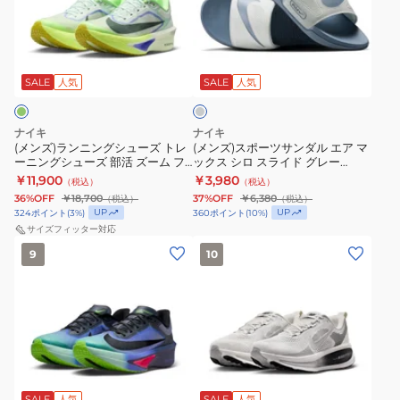
ポ
ュ
ン
ポ
軽
着
ー
ー
ニ
ー
量
用
グ
ツ
ズ
ン
ツ
ク
ラ
レ
サ
ズ
グ
サ
ー
SALE
人気
SALE
人気
ッ
イ
ン
ー
シ
ン
シ
ト
ダ
ム
ュ
ダ
ョ
グ
ナイキ
ナイキ
ル
ボ
ー
ル
(メンズ)ランニングシューズ トレ
(メンズ)スポーツサンダル エア マ
ン
レ
ーニングシューズ 部活 ズーム フ
ックス シロ スライド グレー
メ
ズ
エ
性
ー
ライ 6 FN8454-300
DC1460-410 シャワーサンダル
￥11,900
￥3,980
（税込）
（税込）
ロ
ト
ア
カジュアル シューズ
通
OPO50-
36%OFF
￥18,700
37%OFF
￥6,380
（税込）
（税込）
18
レ
マ
気
KI1271
UP
UP
324
ポイント
(
3
%)
360
ポイント
(
10
%)
オ
ー
ッ
サイズフィッター対応
性
お
(メ
(メ
レ
ニ
ク
9
10
一
ン
ン
ン
ン
ス
人
ズ)
ズ)
ジ
グ
シ
様
ラ
ラ
HM6803-
シ
ロ
一
ン
ン
802
ュ
ス
点
ニ
ニ
ス
ー
ラ
ま
ホ
ン
ン
ポ
ズ
イ
で
ワ
グ
グ
SALE
人気
SALE
人気