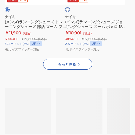
ー
イ
部
ド
ト
シ
シ
ツ
活
グ
ュ
ュ
シ
ズ
レ
ナイキ
ナイキ
ー
ー
ュ
ー
(メンズ)ランニングシューズ トレ
ー
(メンズ)ランニングシューズ ジョ
ーニングシューズ 部活 ズーム フ
ギングシューズ ズーム ボメロ 18
ズ
ズ
ー
ム
DC1460-
ライ 6 グラム ブルー IO9572-
RR II7189-100
￥11,900
￥10,901
（税込）
（税込）
ト
ジ
ズ
フ
400
410
39%OFF
￥19,800
38%OFF
￥17,600
（税込）
（税込）
レ
ョ
ラ
シ
UP
UP
324
ポイント
(
3
%)
297
ポイント
(
3
%)
ー
ギ
サイズフィッター対応
サイズフィッター対応
イ
ャ
ニ
ン
6
ワ
ン
グ
もっと見る
FN8454-
ー
グ
シ
300
サ
シ
ュ
ン
ュ
ー
ダ
ー
ズ
ル
ズ
ズ
カ
部
ー
ジ
活
ム
ュ
ズ
ボ
ア
ー
メ
ル