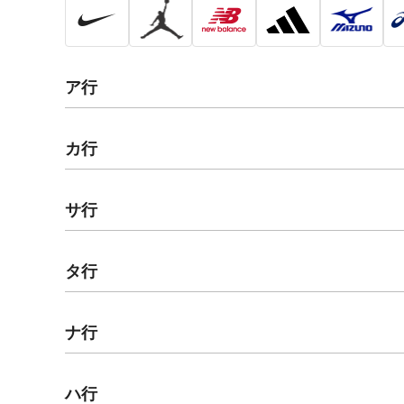
ア行
カ行
サ行
タ行
ナ行
ハ行