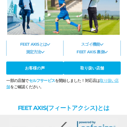
FEET AXISとは
スゴイ機能
測定方法
FEET AXIS 裏側
お客様の声
取り扱い店舗
一部の店舗で
セルフサービス
を開始しました！対応店は
取り扱い店
舗
をご確認ください。
FEET AXIS(フィートアクシス)とは