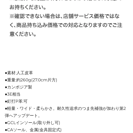
●素材:人工皮革
●重量:約260g(27.0cm片方)
●カンボジア製
●3E相当
●釘打P革:可
●軽量・ワイド・柔らかさ。耐久性追求のつま先補強が加わり第2
弾へアップデート。
●GCLインソール(取り外し可)
●CAソール、金属(金具固定式)