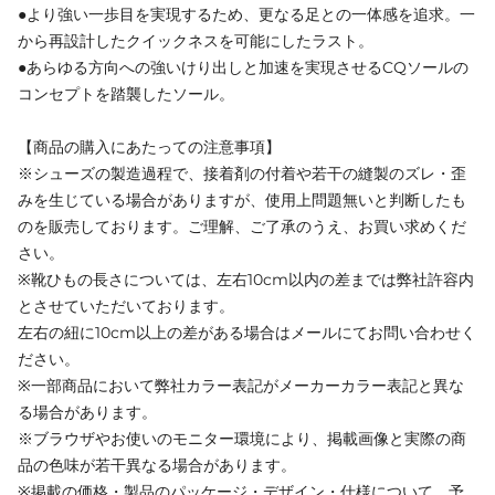
●より強い一歩目を実現するため、更なる足との一体感を追求。一
から再設計したクイックネスを可能にしたラスト。
●あらゆる方向への強いけり出しと加速を実現させるCQソールの
コンセプトを踏襲したソール。
【商品の購入にあたっての注意事項】
※シューズの製造過程で、接着剤の付着や若干の縫製のズレ・歪
みを生じている場合がありますが、使用上問題無いと判断したも
のを販売しております。ご理解、ご了承のうえ、お買い求めくだ
さい。
※靴ひもの長さについては、左右10cm以内の差までは弊社許容内
とさせていただいております。
左右の紐に10cm以上の差がある場合はメールにてお問い合わせく
ださい。
※一部商品において弊社カラー表記がメーカーカラー表記と異な
る場合があります。
※ブラウザやお使いのモニター環境により、掲載画像と実際の商
品の色味が若干異なる場合があります。
※掲載の価格・製品のパッケージ・デザイン・仕様について、予