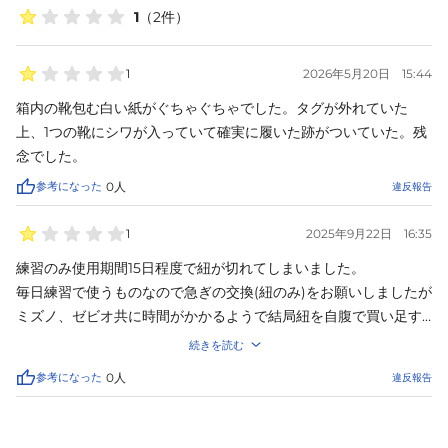
1
（
2
件）
1
2026年5月20日
15:44
箱内の靴包む白い紙がぐちゃぐちゃでした。タグが外れていた
上、1つの靴にシワが入っていて確実に履いた跡がついていた。残
念でした。
参考になった
0
人
違反報告
1
2025年9月22日
16:35
練習のみ使用期間15日程度で紐が切れてしまいました。

毎日練習で使うものなので急ぎの交換(紐のみ)をお願いしましたが
ミズノ、ゼビオ共に時間がかかるようで結局紐を自腹で買い足す
ことになりました。

続きを読む
店舗購入であればもう少しマシな対応になったのでしょうか？商
参考になった
0
人
違反報告
品、対応ともにストレスのかかる買物になりました。